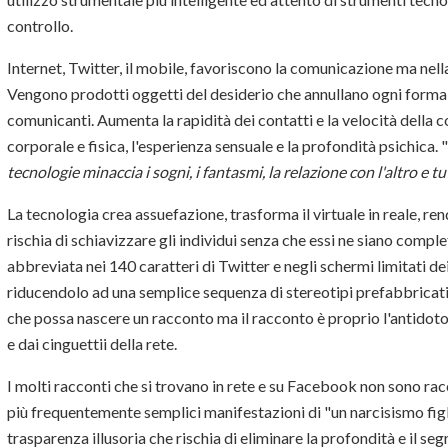
controllo.
Internet, Twitter, il mobile, favoriscono la comunicazione ma nel
Vengono prodotti oggetti del desiderio che annullano ogni forma d
comunicanti. Aumenta la rapidità dei contatti e la velocità della
corporale e fisica, l'esperienza sensuale e la profondità psichica. "
tecnologie minaccia i sogni, i fantasmi, la relazione con l'altro e t
La tecnologia crea assuefazione, trasforma il virtuale in reale, re
rischia di schiavizzare gli individui senza che essi ne siano com
abbreviata nei 140 caratteri di Twitter e negli schermi limitati de
riducendolo ad una semplice sequenza di stereotipi prefabbricati e
che possa nascere un racconto ma il racconto è proprio l'antidoto
e dai cinguettii della rete.
I molti racconti che si trovano in rete e su Facebook non sono ra
più frequentemente semplici manifestazioni di "un narcisismo figl
trasparenza illusoria che rischia di eliminare la profondità e il se