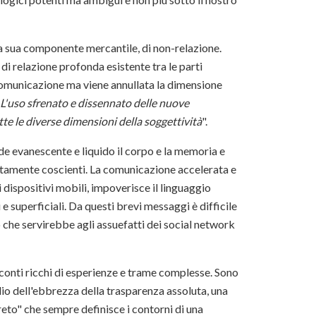
la sua componente mercantile, di non-relazione.
i relazione profonda esistente tra le parti
 comunicazione ma viene annullata la dimensione
L'uso sfrenato e dissennato delle nuove
utte le diverse dimensioni della soggettività
".
nde evanescente e liquido il corpo e la memoria e
pletamente coscienti. La comunicazione accelerata e
i dispositivi mobili, impoverisce il linguaggio
 superficiali. Da questi brevi messaggi è difficile
 che servirebbe agli assuefatti dei social network
cconti ricchi di esperienze e trame complesse. Sono
io dell'ebbrezza della trasparenza assoluta, una
greto" che sempre definisce i contorni di una