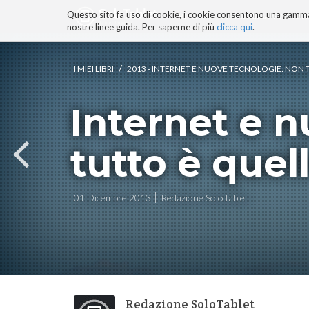
Questo sito fa uso di cookie, i cookie consentono una gamma di
BLOG
TECNOCONSAPEVOLEZZ
nostre linee guida. Per saperne di più
clicca qui
.
Salta
ai
contenuti.
/
I MIEI LIBRI
2013 - INTERNET E NUOVE TECNOLOGIE: NON
|
Salta
Internet e 
alla
navigazione
tutto è que
01 Dicembre 2013
Redazione SoloTablet
Redazione SoloTablet