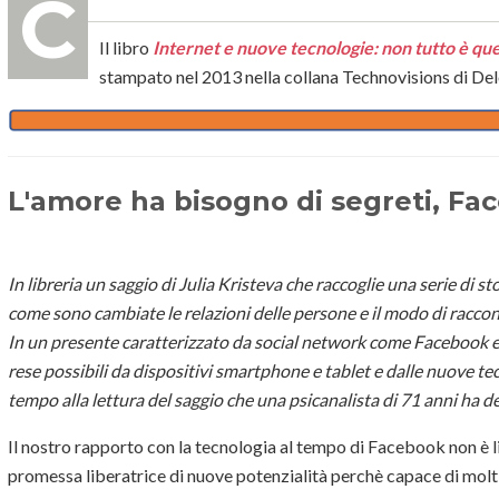
Il libro
Internet e nuove tecnologie: non tutto è qu
stampato nel 2013 nella collana Technovisions di Del
L'amore ha bisogno di segreti, F
In libreria un saggio di Julia Kristeva che raccoglie una serie di s
come sono cambiate le relazioni delle persone e il modo di raccont
In un presente caratterizzato da social network come Facebook e 
rese possibili da dispositivi smartphone e tablet e dalle nuove te
tempo alla lettura del saggio che una psicanalista di 71 anni ha d
Il nostro rapporto con la tecnologia al tempo di Facebook non è l
promessa liberatrice di nuove potenzialità perchè capace di molti