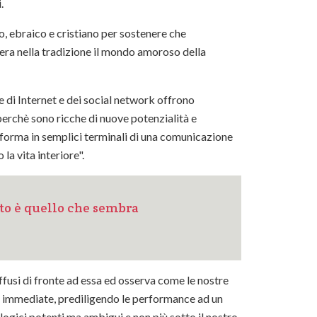
.
co, ebraico e cristiano per sostenere che
era nella tradizione il mondo amoroso della
 di Internet e dei social network offrono
perchè sono ricche di nuove potenzialità e
asforma in semplici terminali di una comunicazione
la vita interiore".
tto è quello che sembra
ffusi di fronte ad essa ed osserva come le nostre
 e immediate, prediligendo le performance ad un
ologici potenti ma ambigui e non più sotto il nostro