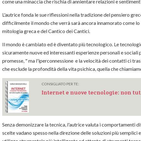
come una minaccia che rischia di annientare relazioni e sentimenti
L'autrice fonda le sue riflessioni nella tradizione del pensiero gre
difficilmente il mondo che verrà sarà ancora innamorato come lo 
mitologia greca e del Cantico dei Cantici.
Il mondo è cambiato ed è diventato più tecnologico. Le tecnologie
sicuramente nuove ed interessanti esperienze personali e sociali 
promesse, " ma l'iperconnessione e la velocità dei contatti ci tr
che esclude la profondità della vita psichica, quella che chiamiamo 
CONSIGLIATO PER TE:
Internet e nuove tecnologie: non tu
Senza demonizzare la tecnica, l'autrice valuta i comportamenti di
scelte vadano spesso nella direzione delle soluzioni più semplici
utilizzo strumentale più intelligente ed attento di strumenti tecn