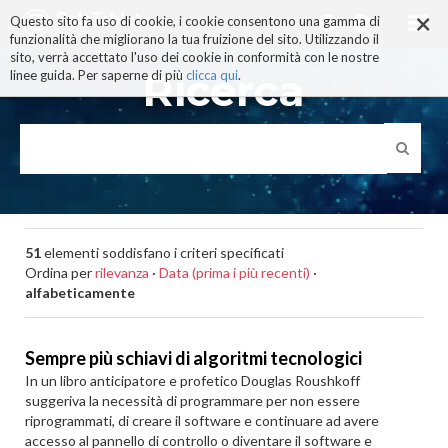
×
Salta
Questo sito fa uso di cookie, i cookie consentono una gamma di
ai
funzionalità che migliorano la tua fruizione del sito. Utilizzando il
contenuti.
sito, verrà accettato l'uso dei cookie in conformità con le nostre
|
Ricerca
linee guida. Per saperne di più
clicca qui
.
Salta
alla
navigazione
51
elementi soddisfano i criteri specificati
Ordina per
rilevanza
·
Data (prima i più recenti)
·
alfabeticamente
Sempre più schiavi di algoritmi tecnologici
In un libro anticipatore e profetico Douglas Roushkoff
suggeriva la necessità di programmare per non essere
riprogrammati, di creare il software e continuare ad avere
accesso al pannello di controllo o diventare il software e