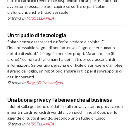
battito cardiaco l’eventuale disponibilità di un partner ad una
avventura sessuale o per capire se soffre di particolari
disfunzioni, anche ti tipo sessuale!
Si trova in
MISCELLANEA
Un tripudio di tecnologia
Spiare senza essere visti e riferire; vedere e colpire. E’
l’inconfessabile sogno di onnipotenza di ogni essere umano
dotato di volontà, bisogni e pensieri propri. Ma anch’esso (il
drone)* come tutti gli umani ha dei limiti per sovraccarichi di
informazioni. Se per una persona è difficile distinguere d’amblée
il grano dal loglio, un robot può andare in tilt per il sovrapporsi di
dati incoerenti.
Si trova in
Blog
/
Falsos amigos
Una buona privacy fa bene anche al business
I dubbi sulla gestione dei dati e sulla privacy stanno provocando
ingenti ritardi nei cicli di vendita, con picchi fino al 65%, per le
aziende di tutto il mondo, secondo uno studio di Cisco.
Si trova in
MISCELLANEA