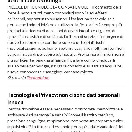
delle nuove tecnologie
PILLOLE DI TECNOLOGIA CONSAPEVOLE - Il contesto della
Rete è noto a tutti, meno conosciuti sono i suoi effetti
collaterali, soprattutto sui minori. Una lacuna notevole se si
pensa che i minori iniziano a utilizzare la Rete ad età sempre più
precoci alla ricerca di occasioni di divertimento e di gioco, di
spazi di creatività e di socialità. L'offerta di servizi e l'emergere di
nuove tendenze nascondono spesso potenziali rischi
(geolocalizzazione, bullismo, sexting, ecc.) che molti genitori non
sono in grado di percepire e/o gestire. Proteggere i minori non è
più sufficiente, bisogna affiancarli, parlare con loro, educarli
all'uso delle tecnologie, navigare con loro e aiutarli ad acquisire
nuove conoscenze e maggiore consapevolezza.
Si trova in
Tecnopillole
Tecnologia e Privacy: non ci sono dati personali
innocui
Perchè dovrebbe essere necessario monitorare, memorizzare e
archiviare dati personali e sensibili come il battito cardiaco,
pressione sanguigna, respirazione, temperatura corporea e altri
impulsi vitali? In futuro ad esempio per capire dalle variazioni del