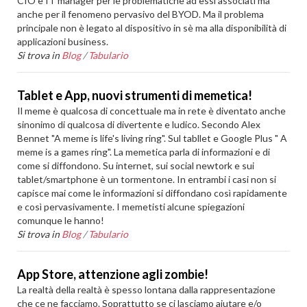
CIO e IT manager per le problematiche ad essi associati ma
anche per il fenomeno pervasivo del BYOD. Ma il problema
principale non è legato al dispositivo in sè ma alla disponibilità di
applicazioni business.
Si trova in
Blog
/
Tabulario
Tablet e App, nuovi strumenti di memetica!
Il meme è qualcosa di concettuale ma in rete è diventato anche
sinonimo di qualcosa di divertente e ludico. Secondo Alex
Bennet "A meme is life's living ring". Sul tabllet e Google Plus " A
meme is a games ring". La memetica parla di informazioni e di
come si diffondono. Su internet, sui social newtork e sui
tablet/smartphone è un tormentone. In entrambi i casi non si
capisce mai come le informazioni si diffondano così rapidamente
e così pervasivamente. I memetisti alcune spiegazioni
comunque le hanno!
Si trova in
Blog
/
Tabulario
App Store, attenzione agli zombie!
La realtà della realtà è spesso lontana dalla rappresentazione
che ce ne facciamo. Soprattutto se ci lasciamo aiutare e/o