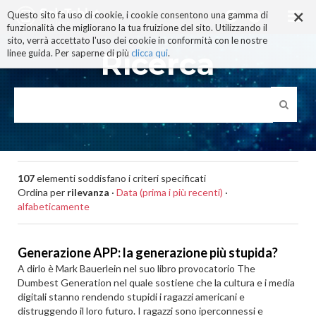
×
Salta
Questo sito fa uso di cookie, i cookie consentono una gamma di
ai
funzionalità che migliorano la tua fruizione del sito. Utilizzando il
contenuti.
sito, verrà accettato l'uso dei cookie in conformità con le nostre
|
Ricerca
linee guida. Per saperne di più
clicca qui
.
Salta
alla
navigazione
107
elementi soddisfano i criteri specificati
Ordina per
rilevanza
·
Data (prima i più recenti)
·
alfabeticamente
Generazione APP: la generazione più stupida?
A dirlo è Mark Bauerlein nel suo libro provocatorio The
Dumbest Generation nel quale sostiene che la cultura e i media
digitali stanno rendendo stupidi i ragazzi americani e
distruggendo il loro futuro. I ragazzi sono iperconnessi e