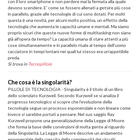
con il loro smartphone e non perdere mai la fermata alla quale
devono scendere. E' come se fossero allenati a getsire più cose
in parallelo, grazie alle tecnologie di cui sono dotati. Per molti
questa è una novità, per alcuni molto positiva, un effetto della
tecnologia che aumenta le capacità umane e mentali. Ma siamo
proprio sicuri che queste nuove forme di multitasking non siano
già all'opera da tempo? La capacità umana di stare attenti a più
cose simultaneamente e in parallelo risale al tempo dell'uomo
cacciatore in tempi lontani nei quali lui stesso era un'appetibile
preda.
Si trova in
Tecnopillole
Che cosa è la singolarità?
PILLOLE DI TECNOLOGIA - SIngularity è il titolo di un libro
dello scienziato Kurzweil. Secondo Kurzweil se si analiza il
progresso tecnologico si scopre che l'evoluzione della
tecnologia segue un processo esponenziale e non lineare come
invece si sarebbe portati a pensare. Nel suo saggio Ray
Kurzweil propone una generalizzazione della Legge di Moore
che forma la base delle convinzioni di molta gente al riguardo
della Singolarità. La Legge di Moore descrive un andamento
esponenziale della crescita della complessità dei circuiti