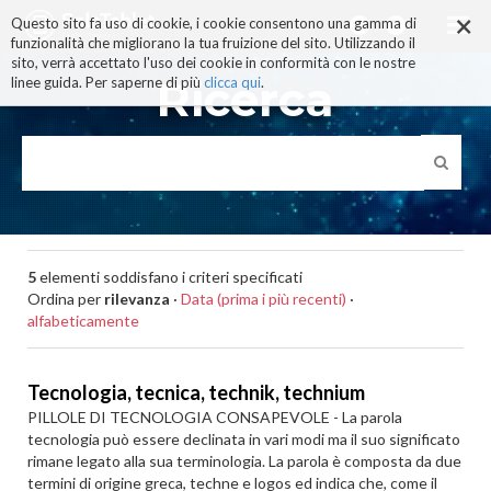
×
Salta
Questo sito fa uso di cookie, i cookie consentono una gamma di
ai
funzionalità che migliorano la tua fruizione del sito. Utilizzando il
contenuti.
sito, verrà accettato l'uso dei cookie in conformità con le nostre
|
Ricerca
linee guida. Per saperne di più
clicca qui
.
Salta
alla
navigazione
5
elementi soddisfano i criteri specificati
Ordina per
rilevanza
·
Data (prima i più recenti)
·
alfabeticamente
Tecnologia, tecnica, technik, technium
PILLOLE DI TECNOLOGIA CONSAPEVOLE - La parola
tecnologia può essere declinata in vari modi ma il suo significato
rimane legato alla sua terminologia. La parola è composta da due
termini di origine greca, techne e logos ed indica che, come il