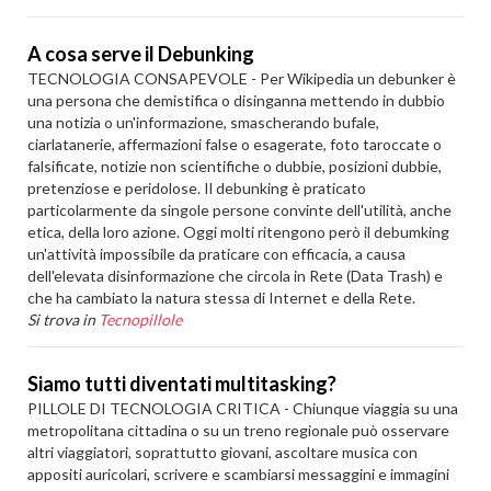
A cosa serve il Debunking
TECNOLOGIA CONSAPEVOLE - Per Wikipedia un debunker è
una persona che demistifica o disinganna mettendo in dubbio
una notizia o un'informazione, smascherando bufale,
ciarlatanerie, affermazioni false o esagerate, foto taroccate o
falsificate, notizie non scientifiche o dubbie, posizioni dubbie,
pretenziose e peridolose. Il debunking è praticato
particolarmente da singole persone convinte dell'utilità, anche
etica, della loro azione. Oggi molti ritengono però il debumking
un'attività impossibile da praticare con efficacia, a causa
dell'elevata disinformazione che circola in Rete (Data Trash) e
che ha cambiato la natura stessa di Internet e della Rete.
Si trova in
Tecnopillole
Siamo tutti diventati multitasking?
PILLOLE DI TECNOLOGIA CRITICA - Chiunque viaggia su una
metropolitana cittadina o su un treno regionale può osservare
altri viaggiatori, soprattutto giovani, ascoltare musica con
appositi auricolari, scrivere e scambiarsi messaggini e immagini