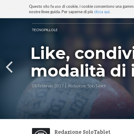
Questo sito fa uso di cookie, i cookie consentono una gamma di
BLOG
TECNOCONSAPEVOLEZZ
nostre linee guida. Per saperne di più
clicca qui
.
Salta
ai
contenuti.
TECNOPILLOLE
|
Salta
Like, condi
alla
navigazione
modalità di 
08 Febbraio 2017
Redazione SoloTablet
Redazione SoloTablet