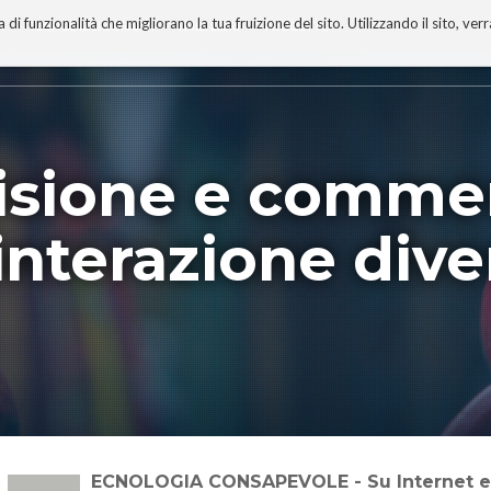
 funzionalità che migliorano la tua fruizione del sito. Utilizzando il sito, ver
A
TECNOBIBLIOGRAFIA
I MIEI LIBRI
PROGETTO
visione e comme
interazione dive