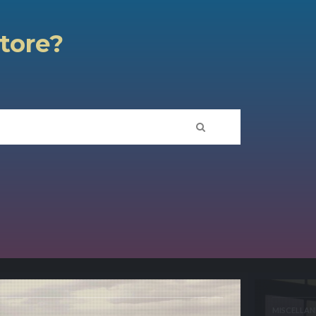
atore?
MISCELLAN