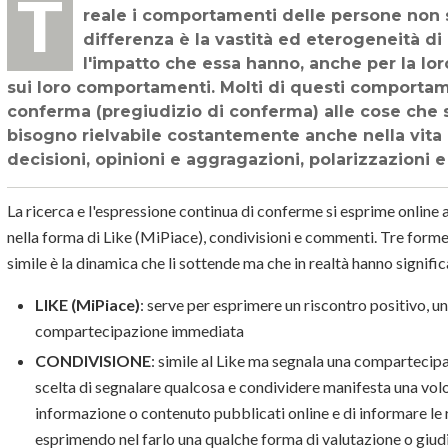
TECNOLOGIA CONSAPEVOLE - Su Internet e i social network così come nella vita
reale i comportamenti delle persone non 
differenza è la vastità ed eterogeneità di
l'impatto che essa hanno, anche per la loro
sui loro comportamenti. Molti di questi comportam
conferma (pregiudizio di conferma) alle cose che 
bisogno rielvabile costantemente anche nella vita 
decisioni, opinioni e aggragazioni, polarizzazioni e 
La ricerca e l'espressione continua di conferme si esprime online 
nella forma di Like (MiPiace), condivisioni e commenti. Tre forme
simile è la dinamica che li sottende ma che in realtà hanno significa
LIKE (MiPiace)
: serve per esprimere un riscontro positivo, 
compartecipazione immediata
CONDIVISIONE
: simile al Like ma segnala una compartecip
scelta di segnalare qualcosa e condividere manifesta una volon
informazione o contenuto pubblicati online e di informare le r
esprimendo nel farlo una qualche forma di valutazione o giud