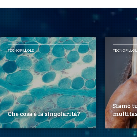
TECNOPILLOLE
TECNOPILLOL
Siamo tu
Che cosa è la singolarità?
multita