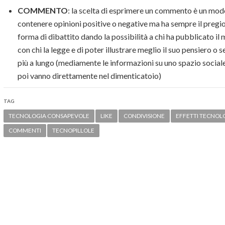
COMMENTO
: la scelta di esprimere un commento è un modo
contenere opinioni positive o negative ma ha sempre il pregio
forma di dibattito dando la possibilità a chi ha pubblicato il
con chi la legge e di poter illustrare meglio il suo pensiero o
più a lungo (mediamente le informazioni su uno spazio social
poi vanno direttamente nel dimenticatoio)
TAG
TECNOLOGIA CONSAPEVOLE
LIKE
CONDIVISIONE
EFFETTI TECNOL
COMMENTI
TECNOPILLOLE