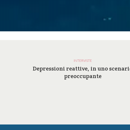
INTERVISTE
a e le
Depressioni reattive, in uno scenari
ilosofia
preoccupante