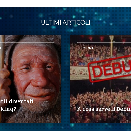
ULTIMI ARTICOLI
E
TECNOPILLOLE
tti diventati
sking?
A cosa serve il Deb