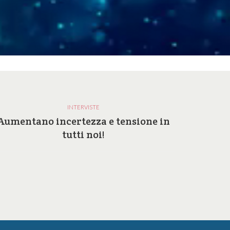
INTERVISTE
Aumentano incertezza e tensione in
Perc
tutti noi!