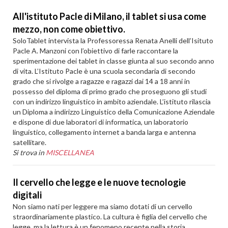
All'istituto Pacle di Milano, il tablet si usa come
mezzo, non come obiettivo.
SoloTablet intervista la Professoressa Renata Anelli dell’Isituto
Pacle A. Manzoni con l’obiettivo di farle raccontare la
sperimentazione dei tablet in classe giunta al suo secondo anno
di vita. L’Istituto Pacle è una scuola secondaria di secondo
grado che si rivolge a ragazze e ragazzi dai 14 a 18 anni in
possesso del diploma di primo grado che proseguono gli studi
con un indirizzo linguistico in ambito aziendale. L’istituto rilascia
un Diploma a indirizzo Linguistico della Comunicazione Aziendale
e dispone di due laboratori di informatica, un laboratorio
linguistico, collegamento internet a banda larga e antenna
satellitare.
Si trova in
MISCELLANEA
Il cervello che legge e le nuove tecnologie
digitali
Non siamo nati per leggere ma siamo dotati di un cervello
straordinariamente plastico. La cultura è figlia del cervello che
legge, ma la lettura è un fenomeno recente nella storia