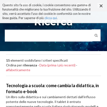
×
Salta
Questo sito fa uso di cookie, i cookie consentono una gamma di
ai
funzionalità che migliorano la tua fruizione del sito. Utilizzando il
contenuti.
sito, verrà accettato l'uso dei cookie in conformità con le nostre
|
Ricerca
linee guida. Per saperne di più
clicca qui
.
Salta
alla
navigazione
15
elementi soddisfano i criteri specificati
Ordina per
rilevanza
·
Data (prima i più recenti)
·
alfabeticamente
Tecnologia a scuola: come cambia la didattica, in
formato e-book
Un libro sulla didattica e sui cambiamenti dettati dall'influsso
potente delle nuove tecnologie. Il tablet è entrato
prepotentemente nella scuola italiana rivoluzionando modelli e