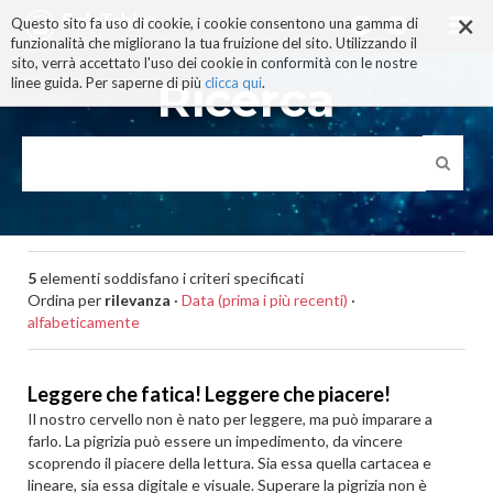
×
Salta
Questo sito fa uso di cookie, i cookie consentono una gamma di
ai
funzionalità che migliorano la tua fruizione del sito. Utilizzando il
contenuti.
sito, verrà accettato l'uso dei cookie in conformità con le nostre
|
Ricerca
linee guida. Per saperne di più
clicca qui
.
Salta
alla
navigazione
5
elementi soddisfano i criteri specificati
Ordina per
rilevanza
·
Data (prima i più recenti)
·
alfabeticamente
Leggere che fatica! Leggere che piacere!
Il nostro cervello non è nato per leggere, ma può imparare a
farlo. La pigrizia può essere un impedimento, da vincere
scoprendo il piacere della lettura. Sia essa quella cartacea e
lineare, sia essa digitale e visuale. Superare la pigrizia non è