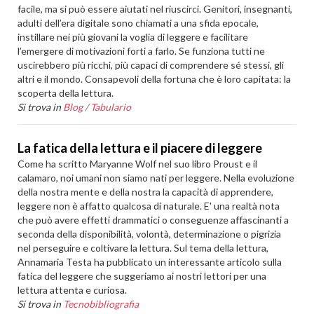
facile, ma si può essere aiutati nel riuscirci. Genitori, insegnanti,
adulti dell’era digitale sono chiamati a una sfida epocale,
instillare nei più giovani la voglia di leggere e facilitare
l’emergere di motivazioni forti a farlo. Se funziona tutti ne
uscirebbero più ricchi, più capaci di comprendere sé stessi, gli
altri e il mondo. Consapevoli della fortuna che è loro capitata: la
scoperta della lettura.
Si trova in
Blog
/
Tabulario
La fatica della lettura e il piacere di leggere
Come ha scritto Maryanne Wolf nel suo libro Proust e il
calamaro, noi umani non siamo nati per leggere. Nella evoluzione
della nostra mente e della nostra la capacità di apprendere,
leggere non è affatto qualcosa di naturale. E' una realtà nota
che può avere effetti drammatici o conseguenze affascinanti a
seconda della disponibilità, volontà, determinazione o pigrizia
nel perseguire e coltivare la lettura. Sul tema della lettura,
Annamaria Testa ha pubblicato un interessante articolo sulla
fatica del leggere che suggeriamo ai nostri lettori per una
lettura attenta e curiosa.
Si trova in
Tecnobibliografia