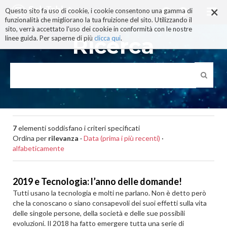
×
Salta
Questo sito fa uso di cookie, i cookie consentono una gamma di
ai
funzionalità che migliorano la tua fruizione del sito. Utilizzando il
contenuti.
sito, verrà accettato l'uso dei cookie in conformità con le nostre
|
Ricerca
linee guida. Per saperne di più
clicca qui
.
Salta
alla
navigazione
7
elementi soddisfano i criteri specificati
Ordina per
rilevanza
·
Data (prima i più recenti)
·
alfabeticamente
2019 e Tecnologia: l’anno delle domande!
Tutti usano la tecnologia e molti ne parlano. Non è detto però
che la conoscano o siano consapevoli dei suoi effetti sulla vita
delle singole persone, della società e delle sue possibili
evoluzioni. Il 2018 ha fatto emergere tutta una serie di