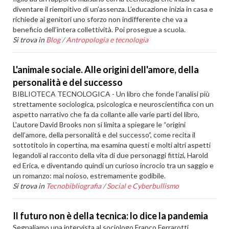
diventare il riempitivo di un’assenza. L’educazione inizia in casa e
richiede ai genitori uno sforzo non indifferente che va a
beneficio dell’intera collettività. Poi prosegue a scuola.
Si trova in
Blog
/
Antropologia e tecnologia
L'animale sociale. Alle origini dell'amore, della
personalità e del successo
BIBLIOTECA TECNOLOGICA - Un libro che fonde l’analisi più
strettamente sociologica, psicologica e neuroscientifica con un
aspetto narrativo che fa da collante alle varie parti del libro,
L'autore David Brooks non si limita a spiegare le “origini
dell’amore, della personalità e del successo”, come recita il
sottotitolo in copertina, ma esamina questi e molti altri aspetti
legandoli al racconto della vita di due personaggi fittizi, Harold
ed Erica, e diventando quindi un curioso incrocio tra un saggio e
un romanzo: mai noioso, estremamente godibile.
Si trova in
Tecnobibliografia
/
Social e Cyberbullismo
Il futuro non è della tecnica: lo dice la pandemia
Segnaliamo una intervista al sociologo Franco Ferrarotti