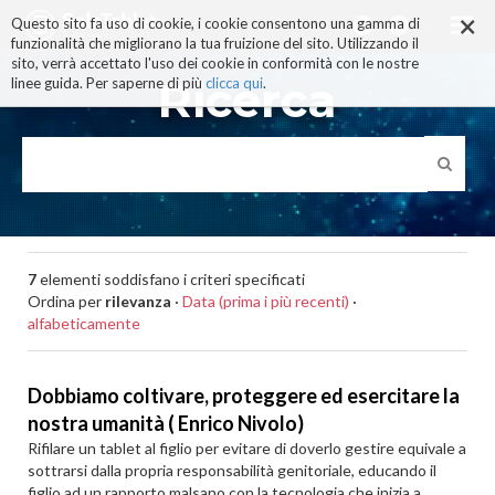
×
Salta
Questo sito fa uso di cookie, i cookie consentono una gamma di
ai
funzionalità che migliorano la tua fruizione del sito. Utilizzando il
contenuti.
sito, verrà accettato l'uso dei cookie in conformità con le nostre
|
Ricerca
linee guida. Per saperne di più
clicca qui
.
Salta
alla
navigazione
7
elementi soddisfano i criteri specificati
Ordina per
rilevanza
·
Data (prima i più recenti)
·
alfabeticamente
Dobbiamo coltivare, proteggere ed esercitare la
nostra umanità ( Enrico Nivolo)
Rifilare un tablet al figlio per evitare di doverlo gestire equivale a
sottrarsi dalla propria responsabilità genitoriale, educando il
figlio ad un rapporto malsano con la tecnologia che inizia a