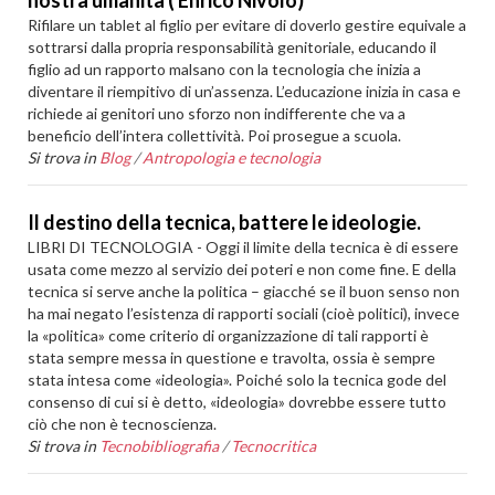
nostra umanità ( Enrico Nivolo)
Rifilare un tablet al figlio per evitare di doverlo gestire equivale a
sottrarsi dalla propria responsabilità genitoriale, educando il
figlio ad un rapporto malsano con la tecnologia che inizia a
diventare il riempitivo di un’assenza. L’educazione inizia in casa e
richiede ai genitori uno sforzo non indifferente che va a
beneficio dell’intera collettività. Poi prosegue a scuola.
Si trova in
Blog
/
Antropologia e tecnologia
Il destino della tecnica, battere le ideologie.
LIBRI DI TECNOLOGIA - Oggi il limite della tecnica è di essere
usata come mezzo al servizio dei poteri e non come fine. E della
tecnica si serve anche la politica – giacché se il buon senso non
ha mai negato l’esistenza di rapporti sociali (cioè politici), invece
la «politica» come criterio di organizzazione di tali rapporti è
stata sempre messa in questione e travolta, ossia è sempre
stata intesa come «ideologia». Poiché solo la tecnica gode del
consenso di cui si è detto, «ideologia» dovrebbe essere tutto
ciò che non è tecnoscienza.
Si trova in
Tecnobibliografia
/
Tecnocritica