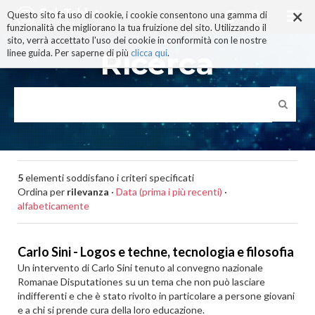
×
Salta
Questo sito fa uso di cookie, i cookie consentono una gamma di
ai
funzionalità che migliorano la tua fruizione del sito. Utilizzando il
contenuti.
sito, verrà accettato l'uso dei cookie in conformità con le nostre
|
Ricerca
linee guida. Per saperne di più
clicca qui
.
Salta
alla
navigazione
5
elementi soddisfano i criteri specificati
Ordina per
rilevanza
·
Data (prima i più recenti)
·
alfabeticamente
Carlo Sini - Logos e techne, tecnologia e filosofia
Un intervento di Carlo Sini tenuto al convegno nazionale
Romanae Disputationes su un tema che non può lasciare
indifferenti e che è stato rivolto in particolare a persone giovani
e a chi si prende cura della loro educazione.