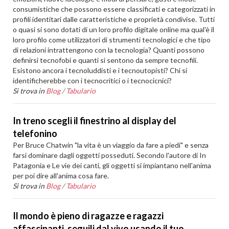
consumistiche che possono essere classificati e categorizzati in
profili identitari dalle caratteristiche e proprietà condivise. Tutti
o quasi si sono dotati di un loro profilo digitale online ma qual'è il
loro profilo come utilizzatori di strumenti tecnologici e che tipo
di relazioni intrattengono con la tecnologia? Quanti possono
definirsi tecnofobi e quanti si sentono da sempre tecnofili.
Esistono ancora i tecnoluddisti e i tecnoutopisti? Chi si
identificherebbe con i tecnocritici o i tecnocicnici?
Si trova in
Blog
/
Tabulario
In treno scegli il finestrino al display del
telefonino
Per Bruce Chatwin "la vita è un viaggio da fare a piedi" e senza
farsi dominare dagli oggetti posseduti. Secondo l'autore di In
Patagonia e Le vie dei canti, gli oggetti si impiantano nell'anima
per poi dire all'anima cosa fare.
Si trova in
Blog
/
Tabulario
Il mondo è pieno di ragazze e ragazzi
affascinanti, seguili dal vivo usando il tuo