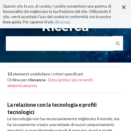
×
Salta
Questo sito fa uso di cookie, i cookie consentono una gamma di
ai
funzionalità che migliorano la tua fruizione del sito. Utilizzando il
contenuti.
sito, verrà accettato l'uso dei cookie in conformità con le nostre
|
Ricerca
linee guida. Per saperne di più
clicca qui
.
Salta
alla
navigazione
13
elementi soddisfano i criteri specificati
Ordina per
rilevanza
·
Data (prima i più recenti)
·
alfabeticamente
La relazione con la tecnologia e profili
tecnologici
La tecnologia non ha necessariamente migliorato il mondo, ma
ha sicuramente creato una miriade di nuovi comportamenti,
emozioni, nuove ideologie e modi di pensare, gusti e mode