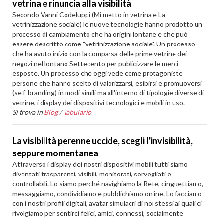
vetrina e rinuncia alla visibilità
Secondo Vanni Codeluppi (Mi metto in vetrina e La
vetrinizzazione sociale) le nuove tecnologie hanno prodotto un
processo di cambiamento che ha origini lontane e che può
essere descritto come "vetrinizzazione sociale". Un processo
che ha avuto inizio con la comparsa delle prime vetrine dei
negozi nel lontano Settecento per publicizzare le merci
esposte. Un processo che oggi vede come protagoniste
persone che hanno scelto di valorizzarsi, esibirsi e promuoversi
(self-branding) in modi simili ma all'interno di tipologie diverse di
vetrine, i display dei dispositivi tecnologici e mobili in uso.
Si trova in
Blog
/
Tabulario
La visibilità perenne uccide, scegli l'invisibilità,
seppure momentanea
Attraverso i display dei nostri dispositivi mobili tutti siamo
diventati trasparenti, visibili, monitorati, sorvegliati e
controllabili. Lo siamo perché navighiamo la Rete, cinguettiamo,
messaggiamo, condividiamo e pubblichiamo online. Lo facciamo
con i nostri profili digitali, avatar simulacri di noi stessi ai quali ci
rivolgiamo per sentirci felici, amici, connessi, socialmente