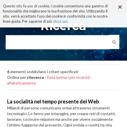
×
Salta
Questo sito fa uso di cookie, i cookie consentono una gamma di
ai
funzionalità che migliorano la tua fruizione del sito. Utilizzando il
contenuti.
sito, verrà accettato l'uso dei cookie in conformità con le nostre
|
Ricerca
linee guida. Per saperne di più
clicca qui
.
Salta
alla
navigazione
6
elementi soddisfano i criteri specificati
Ordina per
rilevanza
·
Data (prima i più recenti)
·
alfabeticamente
La socialità nel tempo presente del Web
Miliardi di persone comunicano ormai attraverso strumenti
tecnologici. Lo fanno per interagire, per creare reti di contatti,
lavorare, costruire relazioni ma anche per vivere socialmente
l'attimo fuggente del presente. Ogni notizia o novità ha vita