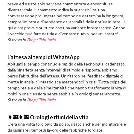
breve ed esiste solo se viene commentata e ancor più se
diventa virale. Il commento indica la sua visibilità, una
conversazione prolungata nel tempo ne determina la longevità,
sempre limitata e dipendente dalla viralità della notizia in rete. Il
qui e ora prevale su tutto con una variante interessante. Anche
il vecchio può fare notizia e diventare nuovo, per un istante!
Si trova in
Blog
/
Tabulario
L’attesa ai tempi di WhatsApp
Abituati al tempo continuo e rapido della tecnologia, cadenzato
dalla binarietà senza intervalli di stimolo e risposta, abbiamo
perso l’abitudine dell’attesa. Un ritardo nel feedback digitale ci
mette in ansia, ci infastidisce mettendoci in crisi. Tutta colpa del
tempo reale e della simultaneità che hanno trasformato la vita di
molti in una clessidra senza sabbia e in orologi senza lancette.
Si trova in
Blog
/
Tabulario
👩‍🚒️👩‍🚒️ Orologi e ritmi della vita
C’era una volta l’orologio da polso, usato anche per monitorare e
disciplinare i tempi di lavoro delle fabbriche fordiste.