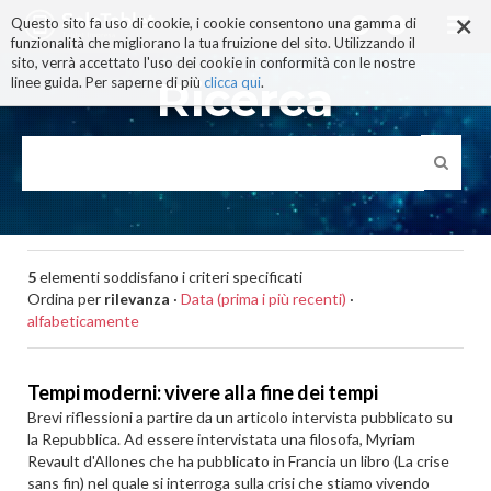
×
Salta
Questo sito fa uso di cookie, i cookie consentono una gamma di
ai
funzionalità che migliorano la tua fruizione del sito. Utilizzando il
contenuti.
sito, verrà accettato l'uso dei cookie in conformità con le nostre
|
Ricerca
linee guida. Per saperne di più
clicca qui
.
Salta
alla
navigazione
5
elementi soddisfano i criteri specificati
Ordina per
rilevanza
·
Data (prima i più recenti)
·
alfabeticamente
Tempi moderni: vivere alla fine dei tempi
Brevi riflessioni a partire da un articolo intervista pubblicato su
la Repubblica. Ad essere intervistata una filosofa, Myriam
Revault d'Allones che ha pubblicato in Francia un libro (La crise
sans fin) nel quale si interroga sulla crisi che stiamo vivendo