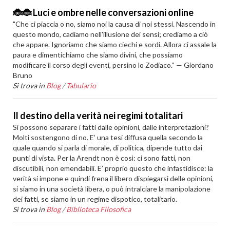
🐞🐞 Luci e ombre nelle conversazioni online
"Che ci piaccia o no, siamo noi la causa di noi stessi. Nascendo in
questo mondo, cadiamo nell'illusione dei sensi; crediamo a ciò
che appare. Ignoriamo che siamo ciechi e sordi. Allora ci assale la
paura e dimentichiamo che siamo divini, che possiamo
modificare il corso degli eventi, persino lo Zodiaco.“ — Giordano
Bruno
Si trova in
Blog
/
Tabulario
Il destino della verità nei regimi totalitari
Si possono separare i fatti dalle opinioni, dalle interpretazioni?
Molti sostengono di no. E’ una tesi diffusa quella secondo la
quale quando si parla di morale, di politica, dipende tutto dai
punti di vista. Per la Arendt non è così: ci sono fatti, non
discutibili, non emendabili. E’ proprio questo che infastidisce: la
verità si impone e quindi frena il libero dispiegarsi delle opinioni,
si siamo in una società libera, o può intralciare la manipolazione
dei fatti, se siamo in un regime dispotico, totalitario.
Si trova in
Blog
/
Biblioteca Filosofica