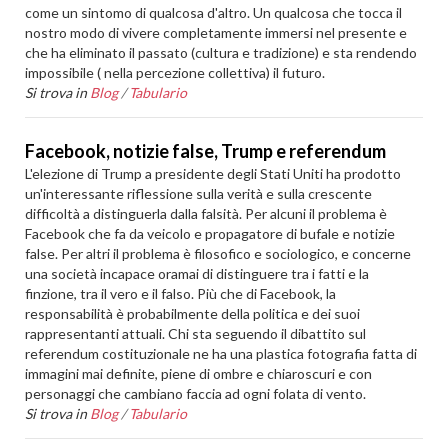
come un sintomo di qualcosa d'altro. Un qualcosa che tocca il
nostro modo di vivere completamente immersi nel presente e
che ha eliminato il passato (cultura e tradizione) e sta rendendo
impossibile ( nella percezione collettiva) il futuro.
Si trova in
Blog
/
Tabulario
Facebook, notizie false, Trump e referendum
L'elezione di Trump a presidente degli Stati Uniti ha prodotto
un'interessante riflessione sulla verità e sulla crescente
difficoltà a distinguerla dalla falsità. Per alcuni il problema è
Facebook che fa da veicolo e propagatore di bufale e notizie
false. Per altri il problema è filosofico e sociologico, e concerne
una società incapace oramai di distinguere tra i fatti e la
finzione, tra il vero e il falso. Più che di Facebook, la
responsabilità è probabilmente della politica e dei suoi
rappresentanti attuali. Chi sta seguendo il dibattito sul
referendum costituzionale ne ha una plastica fotografia fatta di
immagini mai definite, piene di ombre e chiaroscuri e con
personaggi che cambiano faccia ad ogni folata di vento.
Si trova in
Blog
/
Tabulario