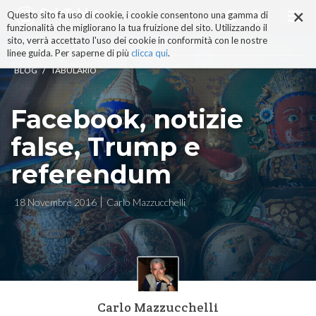
×
Salta
Questo sito fa uso di cookie, i cookie consentono una gamma di
ai
funzionalità che migliorano la tua fruizione del sito. Utilizzando il
contenuti.
sito, verrà accettato l'uso dei cookie in conformità con le nostre
|
linee guida. Per saperne di più
clicca qui
.
Salta
/
BLOG
TABULARIO
alla
navigazione
Facebook, notizie
false, Trump e
referendum
18 Novembre 2016
Carlo Mazzucchelli
Carlo Mazzucchelli