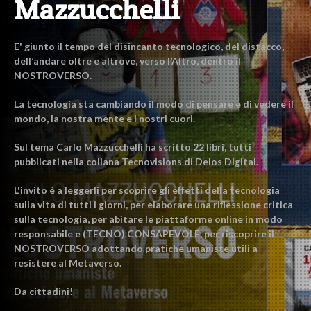
Mazzucchelli
E' giunto il tempo del disincanto tecnologico, del distacco,
dell’andare oltre e altrove, verso l’Altro, dentro il
NOSTROVERSO.
La tecnologia sta cambiando il modo di pensare e di vedere il
mondo, la nostra mente e i nostri cuori.
Sul tema Carlo Mazzucchelli ha scritto 22 libri, tutti
pubblicati nella collana Tecnovisions di Delos Digital.
L'invito è a leggerli per scoprire gli effetti della tecnologia
sulla vita di tutti i giorni, per elaborare una riflessione critica
sulla tecnologia, per abitare le piattaforme online in modo
responsabile e (TECNO) CONSAPEVOLE, per riscoprire il
NOSTROVERSO adottando pratiche umaniste utili a
resistere al Metaverso.
Da cittadini!