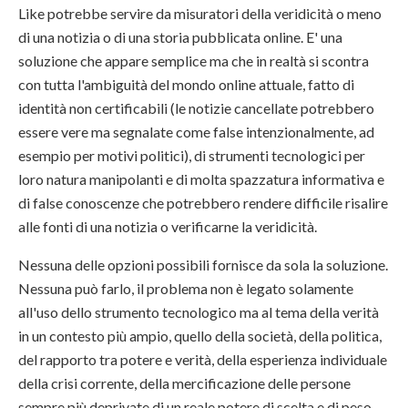
Like potrebbe servire da misuratori della veridicità o meno
di una notizia o di una storia pubblicata online. E' una
soluzione che appare semplice ma che in realtà si scontra
con tutta l'ambiguità del mondo online attuale, fatto di
identità non certificabili (le notizie cancellate potrebbero
essere vere ma segnalate come false intenzionalmente, ad
esempio per motivi politici), di strumenti tecnologici per
loro natura manipolanti e di molta spazzatura informativa e
di false conoscenze che potrebbero rendere difficile risalire
alle fonti di una notizia o verificarne la veridicità.
Nessuna delle opzioni possibili fornisce da sola la soluzione.
Nessuna può farlo, il problema non è legato solamente
all'uso dello strumento tecnologico ma al tema della verità
in un contesto più ampio, quello della società, della politica,
del rapporto tra potere e verità, della esperienza individuale
della crisi corrente, della mercificazione delle persone
sempre più deprivate di un reale potere di scelta e di peso