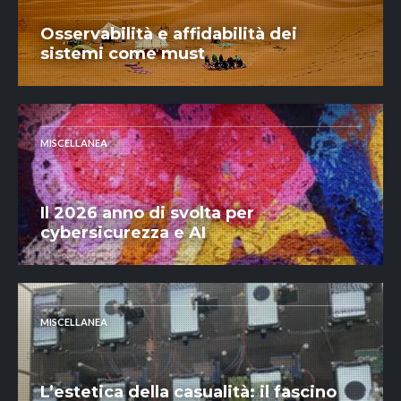
Osservabilità e affidabilità dei
sistemi come must
MISCELLANEA
Il 2026 anno di svolta per
cybersicurezza e AI
MISCELLANEA
L’estetica della casualità: il fascino