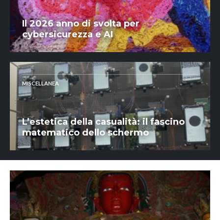
Il 2026 anno di svolta per
cybersicurezza e AI
MISCELLANEA
L’estetica della casualità: il fascino
matematico dello schermo