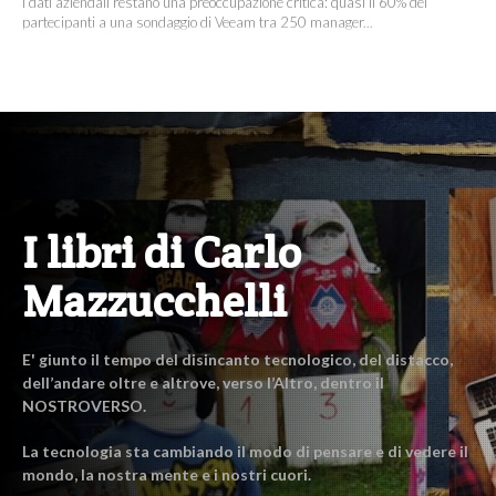
I dati aziendali restano una preoccupazione critica: quasi il 60% dei
partecipanti a una sondaggio di Veeam tra 250 manager...
I libri di Carlo
Mazzucchelli
E' giunto il tempo del disincanto tecnologico, del distacco,
dell’andare oltre e altrove, verso l’Altro, dentro il
NOSTROVERSO.
La tecnologia sta cambiando il modo di pensare e di vedere il
mondo, la nostra mente e i nostri cuori.