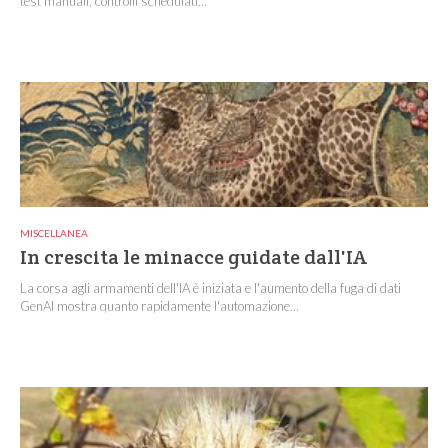
test manuali, controlli schedulati...
MISCELLANEA
In crescita le minacce guidate dall'IA
La corsa agli armamenti dell'IA è iniziata e l'aumento della fuga di dati
GenAI mostra quanto rapidamente l'automazione...