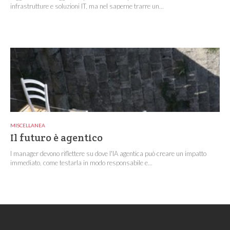
infrastrutture e soluzioni IT, ma nel saperne trarre un...
MISCELLANEA
Il futuro è agentico
I manager devono riflettere su dove l'IA agentica può creare un impatto
immediato, come testarla in modo responsabile e...