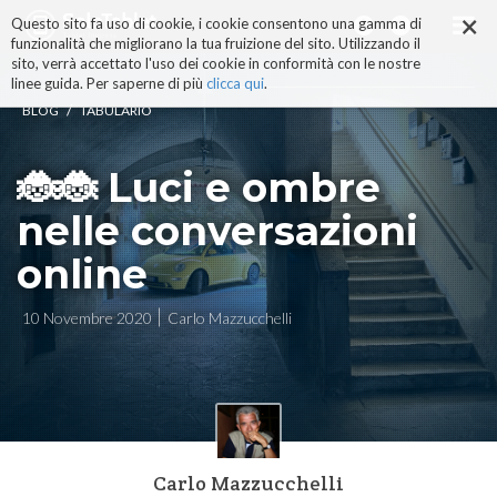
×
Salta
Questo sito fa uso di cookie, i cookie consentono una gamma di
ai
funzionalità che migliorano la tua fruizione del sito. Utilizzando il
contenuti.
sito, verrà accettato l'uso dei cookie in conformità con le nostre
|
linee guida. Per saperne di più
clicca qui
.
Salta
/
BLOG
TABULARIO
alla
navigazione
🐞🐞 Luci e ombre
nelle conversazioni
online
10 Novembre 2020
Carlo Mazzucchelli
Carlo Mazzucchelli