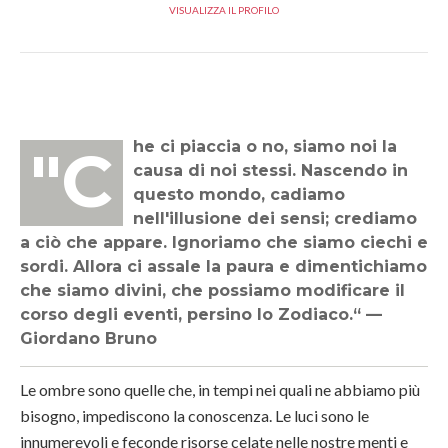
VISUALIZZA IL PROFILO
"Che ci piaccia o no, siamo noi la
causa di noi stessi. Nascendo in
questo mondo, cadiamo
nell'illusione dei sensi; crediamo
a ciò che appare. Ignoriamo che siamo ciechi e
sordi. Allora ci assale la paura e dimentichiamo
che siamo divini, che possiamo modificare il
corso degli eventi, persino lo Zodiaco.“ —
Giordano Bruno
Le ombre sono quelle che, in tempi nei quali ne abbiamo più
bisogno, impediscono la
conoscenza
. Le luci sono le
innumerevoli e feconde risorse celate nelle nostre menti e