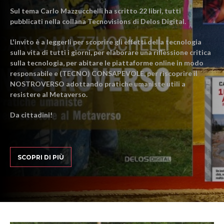
Sul tema Carlo Mazzucchelli ha scritto 22 libri, tutti
pubblicati nella collana Tecnovisions di Delos Digital.
L'invito è a leggerli per scoprire gli effetti della tecnologia
sulla vita di tutti i giorni, per elaborare una riflessione critica
sulla tecnologia, per abitare le piattaforme online in modo
responsabile e (TECNO) CONSAPEVOLE, per riscoprire il
NOSTROVERSO adottando pratiche umaniste utili a
resistere al Metaverso.
Da cittadini!
SCOPRI DI PIÙ