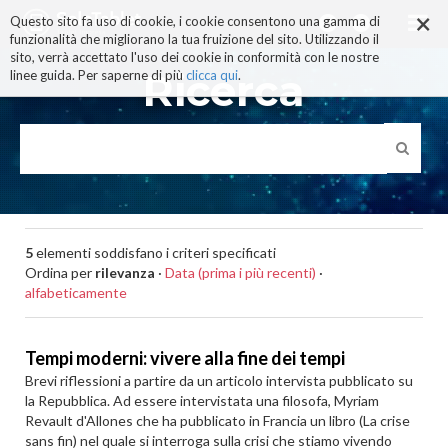
×
Salta
Questo sito fa uso di cookie, i cookie consentono una gamma di
ai
funzionalità che migliorano la tua fruizione del sito. Utilizzando il
contenuti.
sito, verrà accettato l'uso dei cookie in conformità con le nostre
|
Ricerca
linee guida. Per saperne di più
clicca qui
.
Salta
alla
navigazione
5
elementi soddisfano i criteri specificati
Ordina per
rilevanza
·
Data (prima i più recenti)
·
alfabeticamente
Tempi moderni: vivere alla fine dei tempi
Brevi riflessioni a partire da un articolo intervista pubblicato su
la Repubblica. Ad essere intervistata una filosofa, Myriam
Revault d'Allones che ha pubblicato in Francia un libro (La crise
sans fin) nel quale si interroga sulla crisi che stiamo vivendo