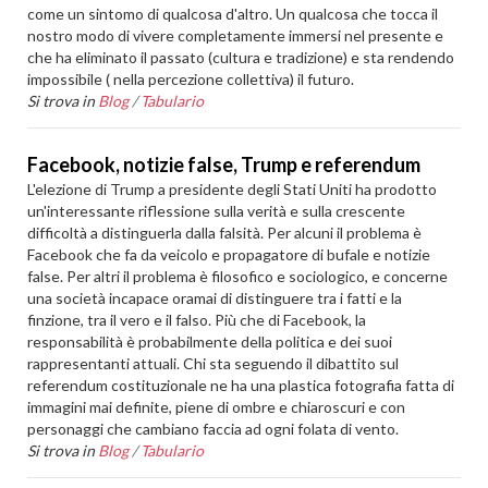
come un sintomo di qualcosa d'altro. Un qualcosa che tocca il
nostro modo di vivere completamente immersi nel presente e
che ha eliminato il passato (cultura e tradizione) e sta rendendo
impossibile ( nella percezione collettiva) il futuro.
Si trova in
Blog
/
Tabulario
Facebook, notizie false, Trump e referendum
L'elezione di Trump a presidente degli Stati Uniti ha prodotto
un'interessante riflessione sulla verità e sulla crescente
difficoltà a distinguerla dalla falsità. Per alcuni il problema è
Facebook che fa da veicolo e propagatore di bufale e notizie
false. Per altri il problema è filosofico e sociologico, e concerne
una società incapace oramai di distinguere tra i fatti e la
finzione, tra il vero e il falso. Più che di Facebook, la
responsabilità è probabilmente della politica e dei suoi
rappresentanti attuali. Chi sta seguendo il dibattito sul
referendum costituzionale ne ha una plastica fotografia fatta di
immagini mai definite, piene di ombre e chiaroscuri e con
personaggi che cambiano faccia ad ogni folata di vento.
Si trova in
Blog
/
Tabulario