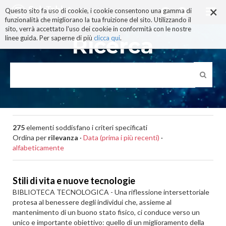
×
Salta
Questo sito fa uso di cookie, i cookie consentono una gamma di
ai
funzionalità che migliorano la tua fruizione del sito. Utilizzando il
contenuti.
sito, verrà accettato l'uso dei cookie in conformità con le nostre
|
Ricerca
linee guida. Per saperne di più
clicca qui
.
Salta
alla
navigazione
275
elementi soddisfano i criteri specificati
Ordina per
rilevanza
·
Data (prima i più recenti)
·
alfabeticamente
Stili di vita e nuove tecnologie
BIBLIOTECA TECNOLOGICA - Una riflessione intersettoriale
protesa al benessere degli individui che, assieme al
mantenimento di un buono stato fisico, ci conduce verso un
unico e importante obiettivo: quello di un miglioramento della