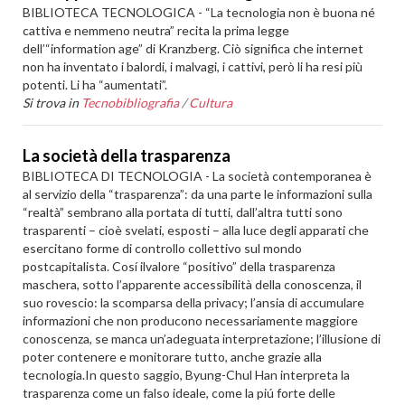
BIBLIOTECA TECNOLOGICA - “La tecnologia non è buona né
cattiva e nemmeno neutra” recita la prima legge
dell’“information age” di Kranzberg. Ciò significa che internet
non ha inventato i balordi, i malvagi, i cattivi, però li ha resi più
potenti. Li ha “aumentati”.
Si trova in
Tecnobibliografia
/
Cultura
La società della trasparenza
BIBLIOTECA DI TECNOLOGIA - La società contemporanea è
al servizio della “trasparenza”: da una parte le informazioni sulla
“realtà” sembrano alla portata di tutti, dall’altra tutti sono
trasparenti – cioè svelati, esposti – alla luce degli apparati che
esercitano forme di controllo collettivo sul mondo
postcapitalista. Cosí ilvalore “positivo” della trasparenza
maschera, sotto l’apparente accessibilità della conoscenza, il
suo rovescio: la scomparsa della privacy; l’ansia di accumulare
informazioni che non producono necessariamente maggiore
conoscenza, se manca un’adeguata interpretazione; l’illusione di
poter contenere e monitorare tutto, anche grazie alla
tecnologia.In questo saggio, Byung-Chul Han interpreta la
trasparenza come un falso ideale, come la piú forte delle