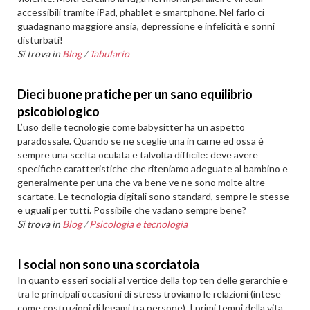
accessibili tramite iPad, phablet e smartphone. Nel farlo ci
guadagnano maggiore ansia, depressione e infelicità e sonni
disturbati!
Si trova in
Blog
/
Tabulario
Dieci buone pratiche per un sano equilibrio
psicobiologico
L’uso delle tecnologie come babysitter ha un aspetto
paradossale. Quando se ne sceglie una in carne ed ossa è
sempre una scelta oculata e talvolta difficile: deve avere
specifiche caratteristiche che riteniamo adeguate al bambino e
generalmente per una che va bene ve ne sono molte altre
scartate. Le tecnologia digitali sono standard, sempre le stesse
e uguali per tutti. Possibile che vadano sempre bene?
Si trova in
Blog
/
Psicologia e tecnologia
I social non sono una scorciatoia
In quanto esseri sociali al vertice della top ten delle gerarchie e
tra le principali occasioni di stress troviamo le relazioni (intese
come costruzioni di legami tra persone). I primi tempi della vita