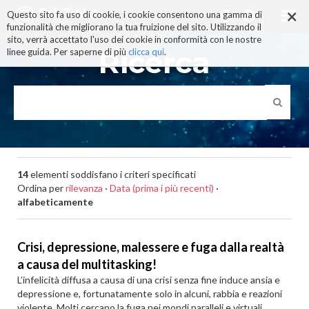
×
Salta
Questo sito fa uso di cookie, i cookie consentono una gamma di
ai
funzionalità che migliorano la tua fruizione del sito. Utilizzando il
contenuti.
sito, verrà accettato l'uso dei cookie in conformità con le nostre
|
Ricerca
linee guida. Per saperne di più
clicca qui
.
Salta
alla
navigazione
14
elementi soddisfano i criteri specificati
Ordina per
rilevanza
·
Data (prima i più recenti)
·
alfabeticamente
Crisi, depressione, malessere e fuga dalla realtà
a causa del multitasking!
L’infelicità diffusa a causa di una crisi senza fine induce ansia e
depressione e, fortunatamente solo in alcuni, rabbia e reazioni
violente. Molti cercano la fuga nei mondi paralleli e virtuali