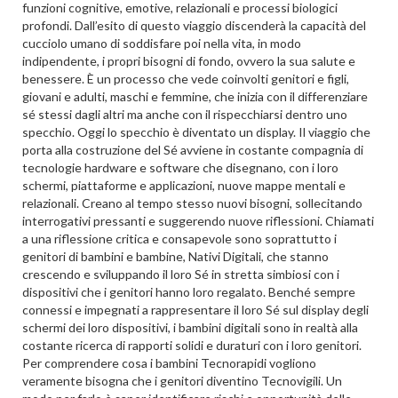
funzioni cognitive, emotive, relazionali e processi biologici
profondi. Dall’esito di questo viaggio discenderà la capacità del
cucciolo umano di soddisfare poi nella vita, in modo
indipendente, i propri bisogni di fondo, ovvero la sua salute e
benessere. È un processo che vede coinvolti genitori e figli,
giovani e adulti, maschi e femmine, che inizia con il differenziare
sé stessi dagli altri ma anche con il rispecchiarsi dentro uno
specchio. Oggi lo specchio è diventato un display. Il viaggio che
porta alla costruzione del Sé avviene in costante compagnia di
tecnologie hardware e software che disegnano, con i loro
schermi, piattaforme e applicazioni, nuove mappe mentali e
relazionali. Creano al tempo stesso nuovi bisogni, sollecitando
interrogativi pressanti e suggerendo nuove riflessioni. Chiamati
a una riflessione critica e consapevole sono soprattutto i
genitori di bambini e bambine, Nativi Digitali, che stanno
crescendo e sviluppando il loro Sé in stretta simbiosi con i
dispositivi che i genitori hanno loro regalato. Benché sempre
connessi e impegnati a rappresentare il loro Sé sul display degli
schermi dei loro dispositivi, i bambini digitali sono in realtà alla
costante ricerca di rapporti solidi e duraturi con i loro genitori.
Per comprendere cosa i bambini Tecnorapidi vogliono
veramente bisogna che i genitori diventino Tecnovigili. Un