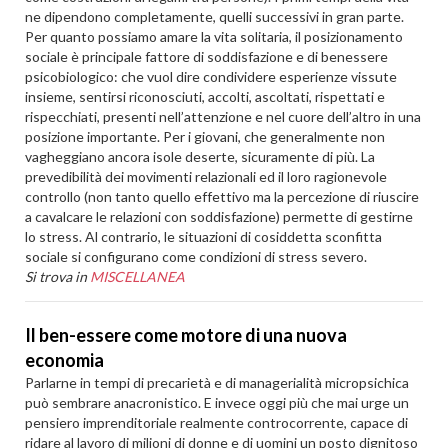
ne dipendono completamente, quelli successivi in gran parte.
Per quanto possiamo amare la vita solitaria, il posizionamento
sociale è principale fattore di soddisfazione e di benessere
psicobiologico: che vuol dire condividere esperienze vissute
insieme, sentirsi riconosciuti, accolti, ascoltati, rispettati e
rispecchiati, presenti nell’attenzione e nel cuore dell’altro in una
posizione importante. Per i giovani, che generalmente non
vagheggiano ancora isole deserte, sicuramente di più. La
prevedibilità dei movimenti relazionali ed il loro ragionevole
controllo (non tanto quello effettivo ma la percezione di riuscire
a cavalcare le relazioni con soddisfazione) permette di gestirne
lo stress. Al contrario, le situazioni di cosiddetta sconfitta
sociale si configurano come condizioni di stress severo.
Si trova in
MISCELLANEA
Il ben-essere come motore di una nuova
economia
Parlarne in tempi di precarietà e di managerialità micropsichica
può sembrare anacronistico. E invece oggi più che mai urge un
pensiero imprenditoriale realmente controcorrente, capace di
ridare al lavoro di milioni di donne e di uomini un posto dignitoso