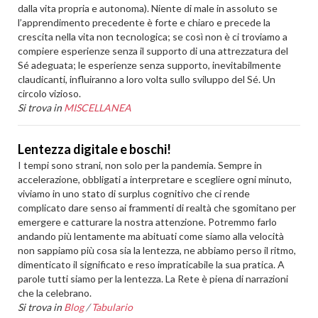
dalla vita propria e autonoma). Niente di male in assoluto se
l’apprendimento precedente è forte e chiaro e precede la
crescita nella vita non tecnologica; se così non è ci troviamo a
compiere esperienze senza il supporto di una attrezzatura del
Sé adeguata; le esperienze senza supporto, inevitabilmente
claudicanti, influiranno a loro volta sullo sviluppo del Sé. Un
circolo vizioso.
Si trova in
MISCELLANEA
Lentezza digitale e boschi!
I tempi sono strani, non solo per la pandemia. Sempre in
accelerazione, obbligati a interpretare e scegliere ogni minuto,
viviamo in uno stato di surplus cognitivo che ci rende
complicato dare senso ai frammenti di realtà che sgomitano per
emergere e catturare la nostra attenzione. Potremmo farlo
andando più lentamente ma abituati come siamo alla velocità
non sappiamo più cosa sia la lentezza, ne abbiamo perso il ritmo,
dimenticato il significato e reso impraticabile la sua pratica. A
parole tutti siamo per la lentezza. La Rete è piena di narrazioni
che la celebrano.
Si trova in
Blog
/
Tabulario