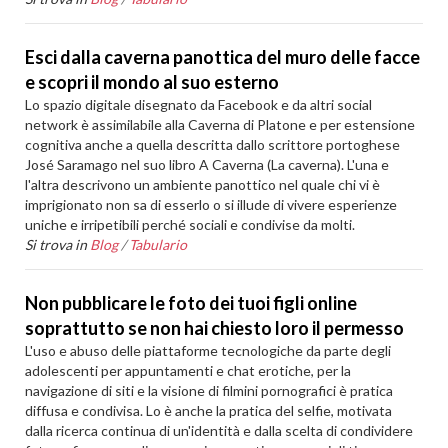
Esci dalla caverna panottica del muro delle facce
e scopri il mondo al suo esterno
Lo spazio digitale disegnato da Facebook e da altri social
network è assimilabile alla Caverna di Platone e per estensione
cognitiva anche a quella descritta dallo scrittore portoghese
José Saramago nel suo libro A Caverna (La caverna). L'una e
l'altra descrivono un ambiente panottico nel quale chi vi è
imprigionato non sa di esserlo o si illude di vivere esperienze
uniche e irripetibili perché sociali e condivise da molti.
Si trova in
Blog
/
Tabulario
Non pubblicare le foto dei tuoi figli online
soprattutto se non hai chiesto loro il permesso
L'uso e abuso delle piattaforme tecnologiche da parte degli
adolescenti per appuntamenti e chat erotiche, per la
navigazione di siti e la visione di filmini pornografici è pratica
diffusa e condivisa. Lo è anche la pratica del selfie, motivata
dalla ricerca continua di un'identità e dalla scelta di condividere