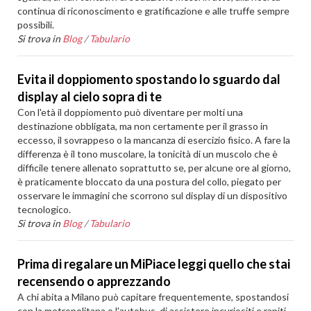
continua di riconoscimento e gratificazione e alle truffe sempre
possibili.
Si trova in
Blog
/
Tabulario
Evita il doppiomento spostando lo sguardo dal
display al cielo sopra di te
Con l'età il doppiomento può diventare per molti una
destinazione obbligata, ma non certamente per il grasso in
eccesso, il sovrappeso o la mancanza di esercizio fisico. A fare la
differenza è il tono muscolare, la tonicità di un muscolo che è
difficile tenere allenato soprattutto se, per alcune ore al giorno,
è praticamente bloccato da una postura del collo, piegato per
osservare le immagini che scorrono sul display di un dispositivo
tecnologico.
Si trova in
Blog
/
Tabulario
Prima di regalare un MiPiace leggi quello che stai
recensendo o apprezzando
A chi abita a Milano può capitare frequentemente, spostandosi
con la metropolitana o l'autobus, di assistere incuriositi e rapiti