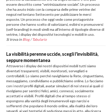
essere descritto come "vetrinizzazione sociale". Un processo
che ha avuto inizio con la comparsa delle prime vetrine dei
negozi nel lontano Settecento per publicizzare le merci
esposte. Un processo che oggi vede come protagoniste
persone che hanno scelto di valorizzarsi, esibirsi e promuoversi
(self-branding) in modi simili ma all'interno di tipologie diverse di
vetrine, i display dei dispositivi tecnologici e mobili in uso.
Si trova in
Blog
/
Tabulario
La visibilità perenne uccide, scegli l'invisibilità,
seppure momentanea
Attraverso i display dei nostri dispositivi mobili tutti siamo
diventati trasparenti, visibili, monitorati, sorvegliati e
controllabili. Lo siamo perché navighiamo la Rete, cinguettiamo,
messaggiamo, condividiamo e pubblichiamo online. Lo facciamo
con i nostri profili digitali, avatar simulacri di noi stessi ai quali ci
rivolgiamo per sentirci felici, amici, connessi, socialmente
accettati e visibili. Profili digitali che al tempo stesso ci
espongono alla vanità degli innumerevoli ego narcisi e
sofferenti che popolano il mondo online, alla rivalità dei loro
sguardi, ai vari tentativi di seduzione messi in atto, alla ricerca