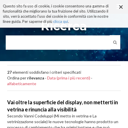
×
Salta
Questo sito fa uso di cookie, i cookie consentono una gamma di
ai
funzionalità che migliorano la tua fruizione del sito. Utilizzando il
contenuti.
sito, verrà accettato l'uso dei cookie in conformità con le nostre
|
Ricerca
linee guida. Per saperne di più
clicca qui
.
Salta
alla
navigazione
27
elementi soddisfano i criteri specificati
Ordina per
rilevanza
·
Data (prima i più recenti)
·
alfabeticamente
Vai oltre la superficie del display, non metterti in
vetrina e rinuncia alla visibilità
Secondo Vanni Codeluppi (Mi metto in vetrina e La
vetrinizzazione sociale) le nuove tecnologie hanno prodotto un
processo di cambiamento che ha origini lontane e che può