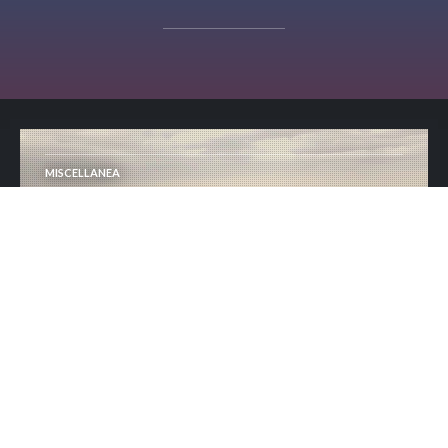
MISCELLANEA
Osservabilità e affidabilità dei
sistemi come must
MISCELLANEA