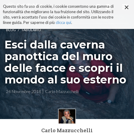
×
Salta
Questo sito fa uso di cookie, i cookie consentono una gamma di
ai
funzionalità che migliorano la tua fruizione del sito. Utilizzando il
contenuti.
sito, verrà accettato l'uso dei cookie in conformità con le nostre
|
linee guida. Per saperne di più
clicca qui
.
Salta
/
BLOG
TABULARIO
alla
navigazione
Esci dalla caverna
panottica del muro
delle facce e scopri il
mondo al suo esterno
24 Novembre 2018
Carlo Mazzucchelli
Carlo Mazzucchelli