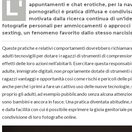
L'uso e abuso delle piattaforme tecnologiche da parte degli adolescenti per
appuntamenti e chat erotiche, per la navig
pornografici è pratica diffusa e condivisa
motivata dalla ricerca continua di un'ide
fotografie personali per ammiccamenti o approcci di
sexting, un fenomeno favorito dallo stesso narcisis
Queste pratiche e relativi comportamenti dovrebbero richiamare l
adulti tecnovigili per dotare i ragazzi di strumenti di comprensio
effetti delle loro azioni nell'abitarli. Esercitare questa responsa
adulte, immigrate digitali, non propriamente dotate di strumenti c
ragazzi vantaggi e opportunità così come rischi e pericoli delle p
anche perché i primi a fare un cattivo uso delle nuove tecnologie
proprio gli adulti, ad esempio pubblicando senza alcuna attenzione
sono bambini e ancora in fasce. Una pratica diventata abitudine,
e dalla facilità con cui è possibile esprimere la gioia genitoriale per
condivisione di loro fotografie online.