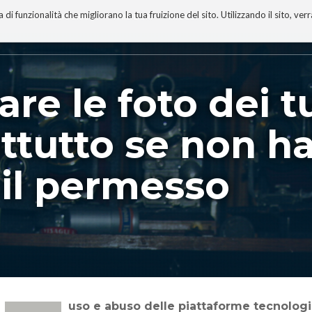
 funzionalità che migliorano la tua fruizione del sito. Utilizzando il sito, ver
A
TECNOBIBLIOGRAFIA
I MIEI LIBRI
PROGETTO
e le foto dei tu
ttutto se non ha
 il permesso