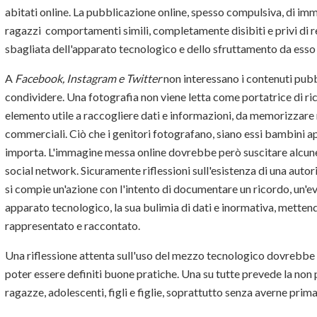
abitati online. La pubblicazione online, spesso compulsiva, di imma
ragazzi comportamenti simili, completamente disibiti e privi di r
sbagliata dell'apparato tecnologico e dello sfruttamento da esso
A
Facebook, Instagram e Twitter
non interessano i contenuti pubbl
condividere. Una fotografia non viene letta come portatrice di 
elemento utile a raccogliere dati e informazioni, da memorizzare 
commerciali. Ciò che i genitori fotografano, siano essi bambini app
importa. L'immagine messa online dovrebbe però suscitare alcune ri
social network. Sicuramente riflessioni sull'esistenza di una auto
si compie un'azione con l'intento di documentare un ricordo, un'ev
apparato tecnologico, la sua bulimia di dati e inormativa, metten
rappresentato e raccontato.
Una riflessione attenta sull'uso del mezzo tecnologico dovrebbe 
poter essere definiti buone pratiche. Una su tutte prevede la non 
ragazze, adolescenti, figli e figlie, soprattutto senza averne prim