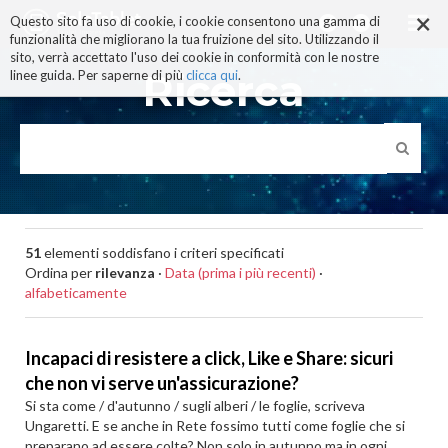
×
Salta
Questo sito fa uso di cookie, i cookie consentono una gamma di
ai
funzionalità che migliorano la tua fruizione del sito. Utilizzando il
contenuti.
sito, verrà accettato l'uso dei cookie in conformità con le nostre
|
Ricerca
linee guida. Per saperne di più
clicca qui
.
Salta
alla
navigazione
51
elementi soddisfano i criteri specificati
Ordina per
rilevanza
·
Data (prima i più recenti)
·
alfabeticamente
Incapaci di resistere a click, Like e Share: sicuri
che non vi serve un'assicurazione?
Si sta come / d'autunno / sugli alberi / le foglie, scriveva
Ungaretti. E se anche in Rete fossimo tutti come foglie che si
preparano ad essere colte? Non solo in autunno ma in ogni