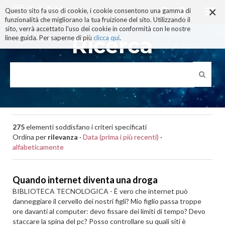
×
Salta
Questo sito fa uso di cookie, i cookie consentono una gamma di
ai
funzionalità che migliorano la tua fruizione del sito. Utilizzando il
contenuti.
sito, verrà accettato l'uso dei cookie in conformità con le nostre
|
Ricerca
linee guida. Per saperne di più
clicca qui
.
Salta
alla
navigazione
275
elementi soddisfano i criteri specificati
Ordina per
rilevanza
·
Data (prima i più recenti)
·
alfabeticamente
Quando internet diventa una droga
BIBLIOTECA TECNOLOGICA - È vero che internet può
danneggiare il cervello dei nostri figli? Mio figlio passa troppe
ore davanti al computer: devo fissare dei limiti di tempo? Devo
staccare la spina del pc? Posso controllare su quali siti è