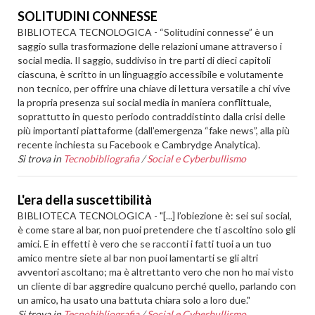
SOLITUDINI CONNESSE
BIBLIOTECA TECNOLOGICA - “Solitudini connesse” è un
saggio sulla trasformazione delle relazioni umane attraverso i
social media. Il saggio, suddiviso in tre parti di dieci capitoli
ciascuna, è scritto in un linguaggio accessibile e volutamente
non tecnico, per offrire una chiave di lettura versatile a chi vive
la propria presenza sui social media in maniera conflittuale,
soprattutto in questo periodo contraddistinto dalla crisi delle
più importanti piattaforme (dall’emergenza “fake news”, alla più
recente inchiesta su Facebook e Cambrydge Analytica).
Si trova in
Tecnobibliografia
/
Social e Cyberbullismo
L'era della suscettibilità
BIBLIOTECA TECNOLOGICA - "[...] l’obiezione è: sei sui social,
è come stare al bar, non puoi pretendere che ti ascoltino solo gli
amici. E in effetti è vero che se racconti i fatti tuoi a un tuo
amico mentre siete al bar non puoi lamentarti se gli altri
avventori ascoltano; ma è altrettanto vero che non ho mai visto
un cliente di bar aggredire qualcuno perché quello, parlando con
un amico, ha usato una battuta chiara solo a loro due."
Si trova in
Tecnobibliografia
/
Social e Cyberbullismo