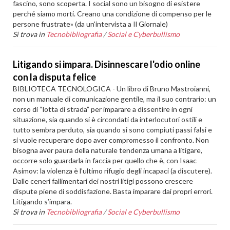
fascino, sono scoperta. I social sono un bisogno di esistere
perché siamo morti. Creano una condizione di compenso per le
persone frustrate» (da un'intervista a Il Giornale)
Si trova in
Tecnobibliografia
/
Social e Cyberbullismo
Litigando si impara. Disinnescare l'odio online
con la disputa felice
BIBLIOTECA TECNOLOGICA - Un libro di Bruno Mastroianni,
non un manuale di comunicazione gentile, ma il suo contrario: un
corso di “lotta di strada” per imparare a dissentire in ogni
situazione, sia quando si è circondati da interlocutori ostili e
tutto sembra perduto, sia quando si sono compiuti passi falsi e
si vuole recuperare dopo aver compromesso il confronto. Non
bisogna aver paura della naturale tendenza umana a litigare,
occorre solo guardarla in faccia per quello che è, con Isaac
Asimov: la violenza è l’ultimo rifugio degli incapaci (a discutere).
Dalle ceneri fallimentari dei nostri litigi possono crescere
dispute piene di soddisfazione. Basta imparare dai propri errori.
Litigando s’impara.
Si trova in
Tecnobibliografia
/
Social e Cyberbullismo