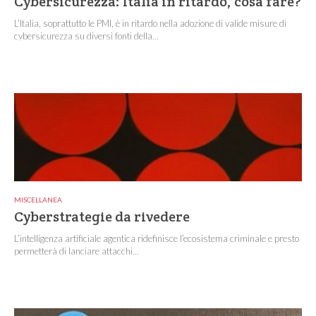
Cybersicurezza: Italia in ritardo, cosa fare?
L’Italia, soprattutto le PMI, è in ritardo nella adozione di valide misure di
cybersicurezza su diversi fonti della...
MISCELLANEA
Cyberstrategie da rivedere
L’intelligenza artificiale agentica ridefinisce l’ecosistema criminale e presto
permetterà di lanciare attacchi...