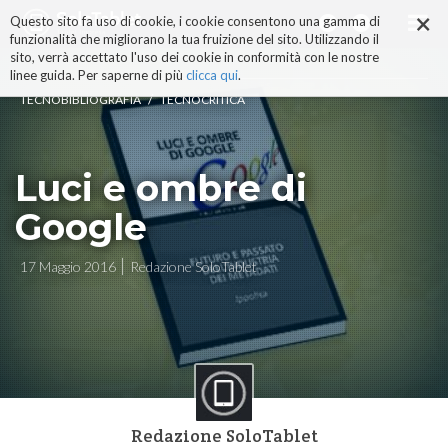
×
Salta
Questo sito fa uso di cookie, i cookie consentono una gamma di
ai
funzionalità che migliorano la tua fruizione del sito. Utilizzando il
contenuti.
sito, verrà accettato l'uso dei cookie in conformità con le nostre
|
linee guida. Per saperne di più
clicca qui
.
Salta
/
TECNOBIBLIOGRAFIA
TECNOCRITICA
alla
navigazione
Luci e ombre di
Google
17 Maggio 2016
Redazione SoloTablet
Redazione SoloTablet