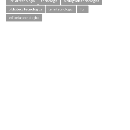
libri di tecnologia
tecnologia
bibliografia tecnologica
biblioteca tecnologica
temi tecnologici
libri
editoria tecnologica