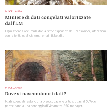
MISCELLANEA
Miniere di dati congelati valorizzate
dall’LM
Ogni azienda accumula dati a ritmo esponenziale. Transazioni, interazioni
con i clienti, log di sistema, email, ticket di...
MISCELLANEA
Dove si nascondono i dati?
I dati aziendali restano una preoccupazione critica: quasi il 60% dei
partecipanti a una sondaggio di Veeam tra 250 manager...