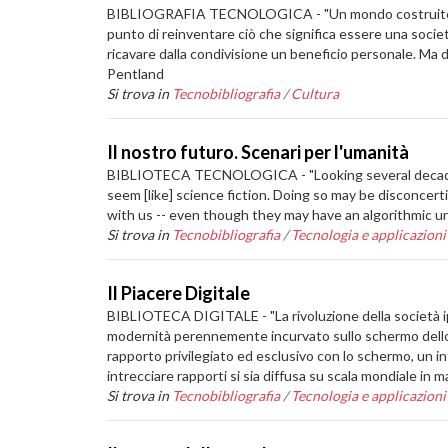
BIBLIOGRAFIA TECNOLOGICA - "Un mondo costruito attr
punto di reinventare ciò che significa essere una socie
ricavare dalla condivisione un beneficio personale. Ma d
Pentland
Si trova in
Tecnobibliografia
/
Cultura
Il nostro futuro. Scenari per l'umanità
BIBLIOTECA TECNOLOGICA - "Looking several decades a
seem [like] science fiction. Doing so may be disconcer
with us -- even though they may have an algorithmic 
Si trova in
Tecnobibliografia
/
Tecnologia e applicazioni
Il Piacere Digitale
BIBLIOTECA DIGITALE - "La rivoluzione della società ip
modernità perennemente incurvato sullo schermo dello 
rapporto privilegiato ed esclusivo con lo schermo, un in
intrecciare rapporti si sia diffusa su scala mondiale in 
Si trova in
Tecnobibliografia
/
Tecnologia e applicazioni