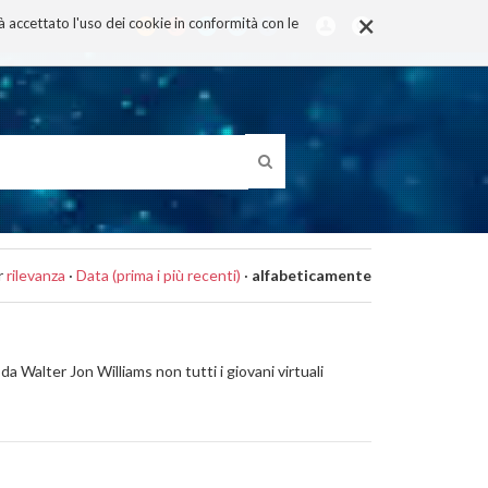
×
rà accettato l'uso dei cookie in conformità con le
r
rilevanza
·
Data (prima i più recenti)
·
alfabeticamente
 Walter Jon Williams non tutti i giovani virtuali