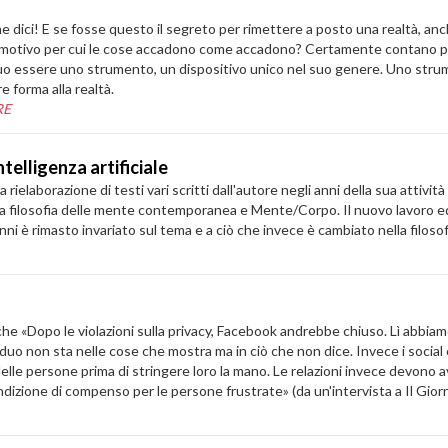
! E se fosse questo il segreto per rimettere a posto una realtà, anche 
l motivo per cui le cose accadono come accadono? Certamente contano pen
l suo essere uno strumento, un dispositivo unico nel suo genere. Uno str
e forma alla realtà.
RE
telligenza artificiale
ielaborazione di testi vari scritti dall'autore negli anni della sua attivi
a filosofia delle mente contemporanea e Mente/Corpo. Il nuovo lavoro edi
anni è rimasto invariato sul tema e a ciò che invece è cambiato nella filoso
Dopo le violazioni sulla privacy, Facebook andrebbe chiuso. Lì abbiamo 
viduo non sta nelle cose che mostra ma in ciò che non dice. Invece i social 
le persone prima di stringere loro la mano. Le relazioni invece devono av
izione di compenso per le persone frustrate» (da un'intervista a Il Gior