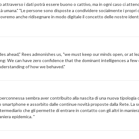
averso i dati potrà essere buono o cattivo, ma in ogni caso ci atten
tà umana." "Le persone sono disposte a condividere socialmente i propri d
ovremo anche ridisegnare in modo digitale il concetto delle nostre identit
head," Rees admonishes us, "we must keep our minds open, or at leas
ting: We can have zero confidence that the dominant intelligences a few
understanding of how we behaved."
erconnessa sembra aver contribuito alla nascita di una nuova tipologia d
smartphone e assorbito dalle continue novità proposte dalla Rete. La su
termediario che gli permette di entrare in contatto con gli altri in mani
maniera epidemica. "