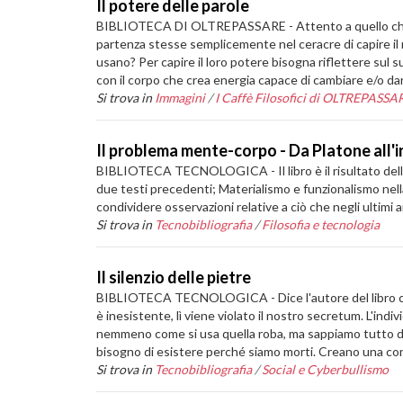
Il potere delle parole
BIBLIOTECA DI OLTREPASSARE - Attento a quello che dici
partenza stesse semplicemente nel ceracre di capire i
usano? Per capire il loro potere bisogna riflettere su
con il corpo che crea energia capace di cambiare e/o dar
Si trova in
Immagini
/
I Caffè Filosofici di OLTREPASSA
Il problema mente-corpo - Da Platone all'in
BIBLIOTECA TECNOLOGICA - Il libro è il risultato della r
due testi precedenti; Materialismo e funzionalismo nell
condividere osservazioni relative a ciò che negli ultimi 
Si trova in
Tecnobibliografia
/
Filosofia e tecnologia
Il silenzio delle pietre
BIBLIOTECA TECNOLOGICA - Dice l'autore del libro che «
è inesistente, lì viene violato il nostro secretum. L'indi
nemmeno come si usa quella roba, ma sappiamo tutto del
bisogno di esistere perché siamo morti. Creano una cond
Si trova in
Tecnobibliografia
/
Social e Cyberbullismo