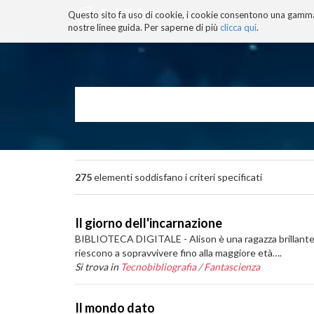
Questo sito fa uso di cookie, i cookie consentono una gamma di
BLOG
TECNOCONSAPEVOLEZZ
nostre linee guida. Per saperne di più
clicca qui
.
Salta
ai
contenuti.
|
Salta
alla
navigazione
275
elementi soddisfano i criteri specificati
Il giorno dell'incarnazione
BIBLIOTECA DIGITALE - Alison è una ragazza brillante e 
riescono a sopravvivere fino alla maggiore età….
Si trova in
Tecnobibliografia
/
Fantascienza
Il mondo dato