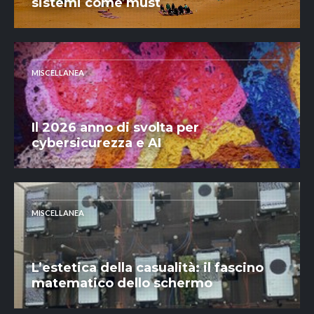
sistemi come must
MISCELLANEA
Il 2026 anno di svolta per
cybersicurezza e AI
MISCELLANEA
L’estetica della casualità: il fascino
matematico dello schermo