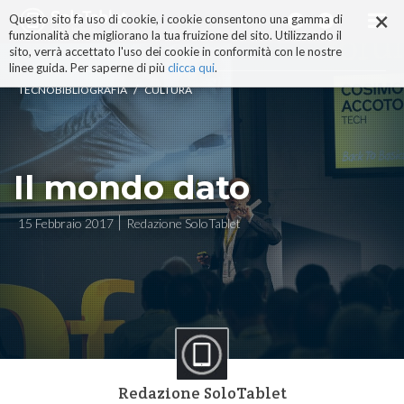
×
Salta
Questo sito fa uso di cookie, i cookie consentono una gamma di
ai
funzionalità che migliorano la tua fruizione del sito. Utilizzando il
contenuti.
sito, verrà accettato l'uso dei cookie in conformità con le nostre
|
linee guida. Per saperne di più
clicca qui
.
Salta
/
TECNOBIBLIOGRAFIA
CULTURA
alla
navigazione
Il mondo dato
15 Febbraio 2017
Redazione SoloTablet
Redazione SoloTablet