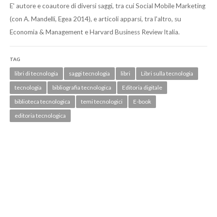
E' autore e coautore di diversi saggi, tra cui Social Mobile Marketing
(con A. Mandelli, Egea 2014), e articoli apparsi, tra l'altro, su
Economia & Management e Harvard Business Review Italia.
TAG
libri di tecnologia
saggi tecnologia
libri
Libri sulla tecnologia
tecnologia
bibliografia tecnologica
Editoria digitale
biblioteca tecnologica
temi tecnologici
E-book
editoria tecnologica