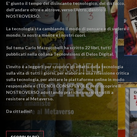
E' giunto il tempo del disincanto tecnologico, del distacco,
dell’andare oltre e altrove, verso l’Altro, dentro il
NOSTROVERSO.
La tecnologia sta cambiando il modo di pensare e di vedere il
mondo, la nostra mente e i nostri cuori.
Sul tema Carlo Mazzucchelli ha scritto 22 libri, tutti
pubblicati nella collana Tecnovisions di Delos Digital.
L'invito è a leggerli per scoprire gli effetti della tecnologia
sulla vita di tutti i giorni, per elaborare una riflessione critica
sulla tecnologia, per abitare le piattaforme online in modo
responsabile e (TECNO) CONSAPEVOLE, per riscoprire il
NOSTROVERSO adottando pratiche umaniste utili a
resistere al Metaverso.
Da cittadini!