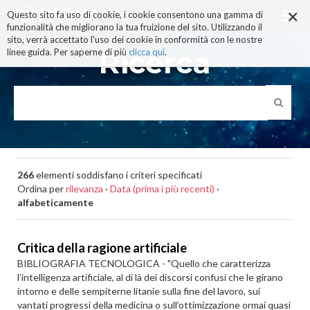
×
Salta
Questo sito fa uso di cookie, i cookie consentono una gamma di
ai
funzionalità che migliorano la tua fruizione del sito. Utilizzando il
contenuti.
sito, verrà accettato l'uso dei cookie in conformità con le nostre
|
Ricerca
linee guida. Per saperne di più
clicca qui
.
Salta
alla
navigazione
266
elementi soddisfano i criteri specificati
Ordina per
rilevanza
·
Data (prima i più recenti)
·
alfabeticamente
Critica della ragione artificiale
BIBLIOGRAFIA TECNOLOGICA - "Quello che caratterizza
l’intelligenza artificiale, al di là dei discorsi confusi che le girano
intorno e delle sempiterne litanie sulla fine del lavoro, sui
vantati progressi della medicina o sull’ottimizzazione ormai quasi