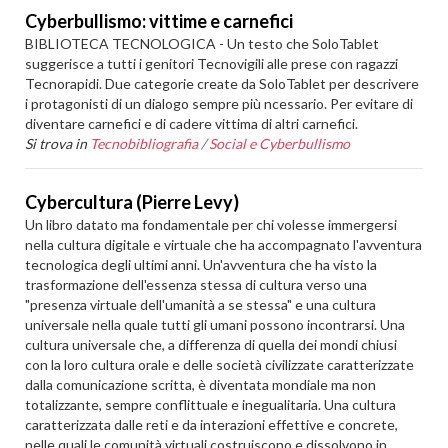
Cyberbullismo: vittime e carnefici
BIBLIOTECA TECNOLOGICA - Un testo che SoloTablet
suggerisce a tutti i genitori Tecnovigili alle prese con ragazzi
Tecnorapidi. Due categorie create da SoloTablet per descrivere
i protagonisti di un dialogo sempre più ncessario. Per evitare di
diventare carnefici e di cadere vittima di altri carnefici.
Si trova in
Tecnobibliografia
/
Social e Cyberbullismo
Cybercultura (Pierre Levy)
Un libro datato ma fondamentale per chi volesse immergersi
nella cultura digitale e virtuale che ha accompagnato l'avventura
tecnologica degli ultimi anni. Un'avventura che ha visto la
trasformazione dell'essenza stessa di cultura verso una
"presenza virtuale dell'umanità a se stessa" e una cultura
universale nella quale tutti gli umani possono incontrarsi. Una
cultura universale che, a differenza di quella dei mondi chiusi
con la loro cultura orale e delle società civilizzate caratterizzate
dalla comunicazione scritta, è diventata mondiale ma non
totalizzante, sempre conflittuale e inegualitaria. Una cultura
caratterizzata dalle reti e da interazioni effettive e concrete,
nelle quali le comunità virtuali costruiscono e dissolvono in