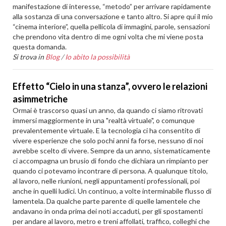
manifestazione di interesse, “metodo” per arrivare rapidamente
alla sostanza di una conversazione e tanto altro. Si apre qui il mio
“cinema interiore”, quella pellicola di immagini, parole, sensazioni
che prendono vita dentro di me ogni volta che mi viene posta
questa domanda.
Si trova in
Blog
/
Io abito la possibilità
Effetto “Cielo in una stanza”, ovvero le relazioni
asimmetriche
Ormai è trascorso quasi un anno, da quando ci siamo ritrovati
immersi maggiormente in una "realtà virtuale", o comunque
prevalentemente virtuale. E la tecnologia ci ha consentito di
vivere esperienze che solo pochi anni fa forse, nessuno di noi
avrebbe scelto di vivere. Sempre da un anno, sistematicamente
ci accompagna un brusio di fondo che dichiara un rimpianto per
quando ci potevamo incontrare di persona. A qualunque titolo,
al lavoro, nelle riunioni, negli appuntamenti professionali, poi
anche in quelli ludici. Un continuo, a volte interminabile flusso di
lamentela. Da qualche parte parente di quelle lamentele che
andavano in onda prima dei noti accaduti, per gli spostamenti
per andare al lavoro, metro e treni affollati, traffico, colleghi che