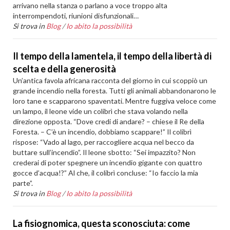
arrivano nella stanza o parlano a voce troppo alta
interrompendoti, riunioni disfunzionali…
Si trova in
Blog
/
Io abito la possibilità
Il tempo della lamentela, il tempo della libertà di
scelta e della generosità
Un’antica favola africana racconta del giorno in cui scoppiò un
grande incendio nella foresta. Tutti gli animali abbandonarono le
loro tane e scapparono spaventati. Mentre fuggiva veloce come
un lampo, il leone vide un colibrì che stava volando nella
direzione opposta. “Dove credi di andare? – chiese il Re della
Foresta. – C’è un incendio, dobbiamo scappare!” Il colibrì
rispose: “Vado al lago, per raccogliere acqua nel becco da
buttare sull’incendio”. Il leone sbotto: “Sei impazzito? Non
crederai di poter spegnere un incendio gigante con quattro
gocce d’acqua!?” Al che, il colibrì concluse: “Io faccio la mia
parte”.
Si trova in
Blog
/
Io abito la possibilità
La fisiognomica, questa sconosciuta: come