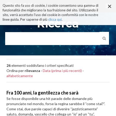
×
Salta
Questo sito fa uso di cookie, i cookie consentono una gamma di
ai
funzionalità che migliorano la tua fruizione del sito. Utilizzando il
contenuti.
sito, verrà accettato l'uso dei cookie in conformità con le nostre
|
Ricerca
linee guida. Per saperne di più
clicca qui
.
Salta
alla
navigazione
26
elementi soddisfano i criteri specificati
Ordina per
rilevanza
·
Data (prima i più recenti)
·
alfabeticamente
Fra 100 anni, la gentilezza che sarà
Se fosse disponibile una hit parade delle domande più
pronunciate nel mondo, forse la regina sarebbe il “come stai?”.
Come stai, due parole capaci di divenire “jazzisticamente”
saluto, domanda, vascello che collega un “io” ad un “tu”,