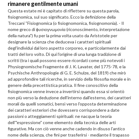
rimanere gentilmente umani
Questa estate mi è capitato di riflettere su questa parola,
fisiognomica, sul suo significato. Ecco la definizione della
Treccani “Fisiognomica (o fisiognomonica, fisiognomonia). - Il
nome greco di ϕυσιογνωμονία (riconoscimento, interpretazione
della natura") fu per la prima volta usato da Aristotele per
designare la scienza che deduceva i caratteri spirituali
degl'individui dal loro aspetto corporeo, e particolarmente dai
tratti del loro volto. Di qui l'origine di una lunga tradizione di
scritti (tra i quali possono essere ricordati come più notevoli i
Physiognomische Fragmente di J. K. Lavater, del 1775-78, e la
Psychische Anthropologie di G. E. Schulze, del 1819) che mirò
ad approfondire tali ricerche, in servizio della filosofia morale e in
genere della precettistica pratica. Il fine conoscitivo della
fisiognomica venne invece a invertirsi quando essa si orientò
non più verso la deduzione dell'interno dall'esterno, dei caratteri
morali da quelli somatici, bensì verso l'opposta determinazione
dei caratteri esteriori che dovessero corrispondere a date
passioni o atteggiamenti spirituali: ne nacque la teoria
dell'"espressione" come elemento della tecnica delle arti
figurative. Ma con ciò venne anche cadendo in disuso l'antico
nome della scienza, che finì per trasferirsi - mediante il trapasso