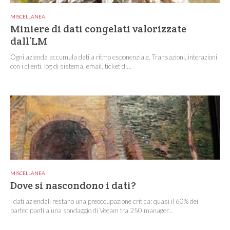
MISCELLANEA
Miniere di dati congelati valorizzate
dall’LM
Ogni azienda accumula dati a ritmo esponenziale. Transazioni, interazioni
con i clienti, log di sistema, email, ticket di...
MISCELLANEA
Dove si nascondono i dati?
I dati aziendali restano una preoccupazione critica: quasi il 60% dei
partecipanti a una sondaggio di Veeam tra 250 manager...