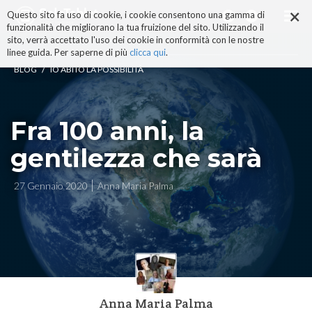
×
Salta
Questo sito fa uso di cookie, i cookie consentono una gamma di
ai
funzionalità che migliorano la tua fruizione del sito. Utilizzando il
contenuti.
sito, verrà accettato l'uso dei cookie in conformità con le nostre
|
linee guida. Per saperne di più
clicca qui
.
Salta
/
BLOG
IO ABITO LA POSSIBILITÀ
alla
navigazione
Fra 100 anni, la
gentilezza che sarà
27 Gennaio 2020
Anna Maria Palma
Anna Maria Palma