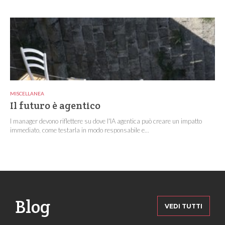
MISCELLANEA
Il futuro è agentico
I manager devono riflettere su dove l'IA agentica può creare un impatto
immediato, come testarla in modo responsabile e...
Blog
VEDI TUTTI