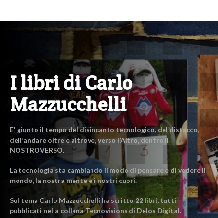
I libri di Carlo
Mazzucchelli
E' giunto il tempo del disincanto tecnologico, del distacco,
dell’andare oltre e altrove, verso l’Altro, dentro il
NOSTROVERSO.
La tecnologia sta cambiando il modo di pensare e di vedere il
mondo, la nostra mente e i nostri cuori.
Sul tema Carlo Mazzucchelli ha scritto 22 libri, tutti
pubblicati nella collana Tecnovisions di Delos Digital.