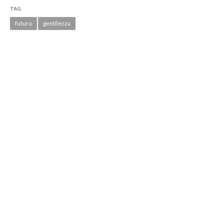
TAG
futuro
gentilezza