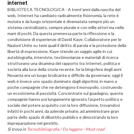
internet
BIBLIOTECA TECNOLOGICA - A trent’anni dalla nascita del
web, Internet ha cambiato radicalmente fisionomia, la rete è
mutata e da luogo orizzontale è divematata sempre più un
sistema centralizzato, sempre plurale e con mille attori ma nelle
mani di pochi. Da questa premessa parte la riflessione e la
condivisione di esperienze di David Kaye. Collaboratore per le
Nazioni Unite su temi quali il diritto di parola e la protezione della
libertà di espressione, Kaye stende un saggio agile in cui
autobiografia, interviste, testimonianze e materiali di ricerca
strutturano una disamina del rapporto tra Internet, politica e
società alla luce della storia recente. Se la blogsfera degli anni
Novanta era un luogo brulicante e difficile da governare, oggi il
web è invece uno spazio dominato dagli algoritmi, in mano a
poche compagnie che ne detengono il monopolio, costruendo
un ecosistema di passività. Concentrate sul guadagno, queste
compagnie hanno poi lungamente ignorato l’aspetto politico e
sociale del potere acquisito con la loro diffusione, trovandosi
infatti in pochi anni, da aziende private, ad amministrare gran
parte dello spazio di dibattito pubblico e dimostrando la loro
impreparazione nel gestirlo.
Si trova in
Tecnobibliografia
/
Da leggere - Must read