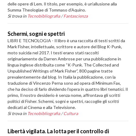
delle opere di Lem. Il titolo, per esempio, è un'allusione alla
Summa Theologiae di Tommaso d'Aquino.
Si trova in
Tecnobibliografia
/
Fantascienza
Schermi, sogni e spettri
LIBRI E TECNOLOGIA - Il libro è una raccolta di testi scritti da
Mark Fisher, intellettuale, scrittore e autore del Blog K-Punk,
moto suicida nel 2017. I testi erano stati raccolti
originariamente da Darren Ambrose per una pubblicazione in
lingua inglese distribuita come “K-Punk. The Collected and
Unpublished Writings of Mark Fisher”, 800 pagine tratte
prevalentemente dal blog. In Italia la pubblicazione, con la
traduzione di Vincenzo Perna sono ad opera di Minimum Fax,
che ha deciso di farlo dividendo l’opera in quattro libri tematici. Il
primo, Il nostro desiderio è senza nome, affrontava gli scritti
politici di Fisher. Schermi, sogni e spettri, raccoglie gli scritti
dedicati al Cinema e alla Televisione.
Si trova in
Tecnobibliografia
/
Cultura
Libertà vigilata. La lotta per il controllo di