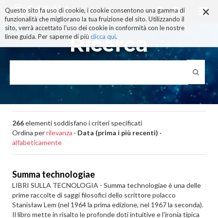
×
Salta
Questo sito fa uso di cookie, i cookie consentono una gamma di
ai
funzionalità che migliorano la tua fruizione del sito. Utilizzando il
contenuti.
sito, verrà accettato l'uso dei cookie in conformità con le nostre
|
Ricerca
linee guida. Per saperne di più
clicca qui
.
Salta
alla
navigazione
266
elementi soddisfano i criteri specificati
Ordina per
rilevanza
·
Data (prima i più recenti)
·
alfabeticamente
Summa technologiae
LIBRI SULLA TECNOLOGIA - Summa technologiae è una delle
prime raccolte di saggi filosofici dello scrittore polacco
Stanisław Lem (nel 1964 la prima edizione, nel 1967 la seconda).
Il libro mette in risalto le profonde doti intuitive e l'ironia tipica