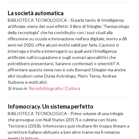
La società automatica
BIBLIOTECA TECNOLOGICA - Si parla tanto di Intelligenza
artificiale, meno dei suoi effetti. Il libro di Stiegler, "Farmacologo
della tecnologia" che ha contribuito con i suoi studi alla
riflessione su scuola e innovazione nell’era digitale, morto a 68
anni nel 2020, offre alcuni motivi validi per farlo. L'autore si
interroga e invita a interrogarsi su quali avrà l’intelligenza
artificiale sull’occupazione e sugli scenari apocalittici che
potrebbero presentarsi. Saranno confermati o smentiti? A
affrontare questo tema non è solo Bernard Stiegler ma anche
altri studiosi come Dunia Astrologo, Piero Terna, Andrea
Surbone e molti altri.
Si trova in
Tecnobibliografia
/
Cultura
Infomocracy. Un sistema perfetto
BIBLIOTECA TECNOLOGICA - Primo volume di una trilogia
che prosegue con Null States (2017) e culmina con State
Tectonics (2018), Infomocracy può risultare fin troppo lineare a
un lettore italiano abituato a ben altre trame ma il romanzo
merita la lettura.