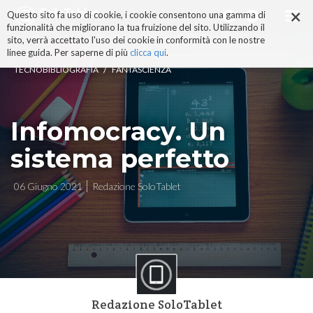
×
Salta
Questo sito fa uso di cookie, i cookie consentono una gamma di
ai
funzionalità che migliorano la tua fruizione del sito. Utilizzando il
contenuti.
sito, verrà accettato l'uso dei cookie in conformità con le nostre
|
linee guida. Per saperne di più
clicca qui
.
Salta
/
TECNOBIBLIOGRAFIA
FANTASCIENZA
alla
navigazione
Infomocracy. Un
sistema perfetto
06 Giugno 2021
Redazione SoloTablet
Redazione SoloTablet