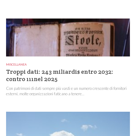
MISCELLANEA
Troppi dati: 243 miliardi$ entro 2032:
contro 111nel 2025
Con patrimoni di dati sempre più vasti e un numero crescente di fornitori
esterni, molte organizzazioni faticano a tenere...