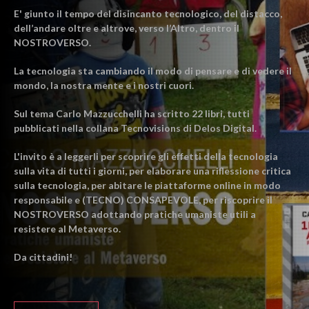
E' giunto il tempo del disincanto tecnologico, del distacco,
dell’andare oltre e altrove, verso l’Altro, dentro il
NOSTROVERSO.
La tecnologia sta cambiando il modo di pensare e di vedere il
mondo, la nostra mente e i nostri cuori.
Sul tema Carlo Mazzucchelli ha scritto 22 libri, tutti
pubblicati nella collana Tecnovisions di Delos Digital.
L'invito è a leggerli per scoprire gli effetti della tecnologia
sulla vita di tutti i giorni, per elaborare una riflessione critica
sulla tecnologia, per abitare le piattaforme online in modo
responsabile e (TECNO) CONSAPEVOLE, per riscoprire il
NOSTROVERSO adottando pratiche umaniste utili a
resistere al Metaverso.
Da cittadini!