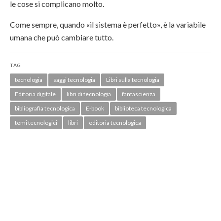
le cose si complicano molto.
Come sempre, quando «il sistema è perfetto», è la variabile
umana che può cambiare tutto.
TAG
tecnologia
saggi tecnologia
Libri sulla tecnologia
Editoria digitale
libri di tecnologia
fantascienza
bibliografia tecnologica
E-book
biblioteca tecnologica
temi tecnologici
libri
editoria tecnologica