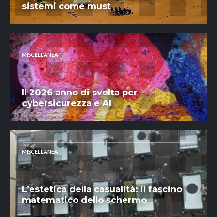
sistemi come must
MISCELLANEA
Il 2026 anno di svolta per
cybersicurezza e AI
MISCELLANEA
L’estetica della casualità: il fascino
matematico dello schermo