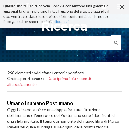
×
Salta
Questo sito fa uso di cookie, i cookie consentono una gamma di
ai
funzionalità che migliorano la tua fruizione del sito. Utilizzando il
contenuti.
sito, verrà accettato l'uso dei cookie in conformità con le nostre
|
Ricerca
linee guida. Per saperne di più
clicca qui
.
Salta
alla
navigazione
266
elementi soddisfano i criteri specificati
Ordina per
rilevanza
·
Data (prima i più recenti)
·
alfabeticamente
Umano Inumano Postumano
Oggi l'Umano subisce una doppia frattura: l'irruzione
dell'Inumano e l'emergere del Postumano sono i due fronti di
una sfida mortale. Il tema è argomento del nuovo libro di Marco
Revelli nel quale si indaga sulle origini della nostra ferocia