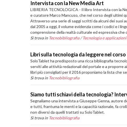
Intervista con la New Media Art
LIBRERIA TECNOLOGICA - Il libro Intervista con la New M
e curatore Marco Mancuso, che nel corso degli ultimi qui
Attraverso una serie di saggi scritti da alcuni dei suoi
dal 2005 a oggi, il volume evidenzia come i codici e i li
comprensione della realtà culturale ed espressiva che ca
Si trova in
Tecnobibliografia
/
Tecnologia e applicazioni
Libri sulla tecnologia da leggere nel corso
SoloTablet ha predisposto una ricca bibliografia tecnolo
serviti alle attività redazionali del portale e a proporre
libri più consigliati per il 2016 proponiamo la lista che s
Si trova in
Tecnobibliografia
Siamo tutti schiavi della tecnologia? Inte
Segnaliamo una intervista a Giuseppe Genna, autore del
e tutti, frantuma le menti e la capacità razionale, fa cr
non diversi da quelli trattati su SoloTablet.
Si trova in
Tecnobibliografia