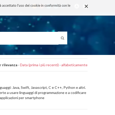
×
rà accettato l'uso dei cookie in conformità con le
r
rilevanza
·
Data (prima i più recenti)
·
alfabeticamente
ggi: Java, Swift, Javascript, C e C++, Python e altri.
verte a usare linguaggi di programmazione e a codificare
. applicazioni per smartphone