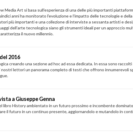
edia Art si basa sull'esperienza di una delle più importanti piattaforme 
ndici anni ha monitorato l'evoluzione e l'impatto delle tecnologie e della 
 autori più importanti e una collezione di interviste a sessanta artisti e 
nguaggi dell'arte tecnologica siano gli strumenti ideali per un approccio m
ratterizza il nuovo millennio.
 del 2016
gica creando una sezione ad hoc ad essa dedicata. In essa sono raccolti i r
 ai nostri lettori un panorama completo di testi che offrono innumerevoli sp
egue.
rvista a Giuseppe Genna
 libro History ambientato in un futuro prossimo e incombente dominato d
ollare il futuro in un continuo presente, aggiornandolo e mutandolo in cont