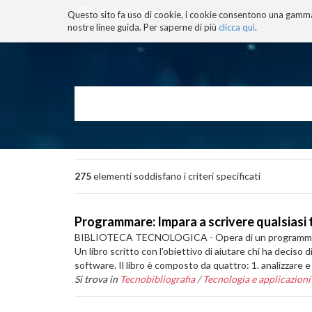
Questo sito fa uso di cookie, i cookie consentono una gamma di
BLOG
TECNOCONSAPEVOLEZZ
nostre linee guida. Per saperne di più
clicca qui
.
Salta
ai
contenuti.
|
Salta
alla
navigazione
275
elementi soddisfano i criteri specificati
Programmare: Impara a scrivere qualsiasi 
BIBLIOTECA TECNOLOGICA - Opera di un programmatore che
Un libro scritto con l'obiettivo di aiutare chi ha decis
software. Il libro è composto da quattro: 1. analizzare 
Si trova in
Tecnobibliografia
/
Tecnologia e applicazioni