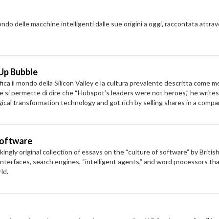
e macchine intelligenti dalle sue origini a oggi, raccontata attraverso 
-Up Bubble
l mondo della Silicon Valley e la cultura prevalente descritta come men
si permette di dire che “Hubspot’s leaders were not heroes,” he writes i
l transformation technology and got rich by selling shares in a company 
 Software
 original collection of essays on the “culture of software” by British
nterfaces, search engines, “intelligent agents,” and word processors that
ld.