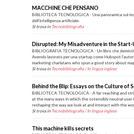
MACCHINE CHE PENSANO
BIBLIOTECA TECNOLOGICA - Una panoramica sul mondo dell
dell’intelligenza artificiale.
Si trova in
Tecnobibliografia
Disrupted: My Misadventure in the Start
BIBLIOGRAFIA TECNOLOGICA - Un libro che demistifica i
Avendo lavorato per una startup come Hubspot l'autore 
marketing charlatans who spun a good story about magica
Si trova in
Tecnobibliografia
/
In lingua inglese
Behind the Blip: Essays on the Culture of
BIBLIOTECA TECNOLOGICA - A far-reaching and strikingly
at the many ways in which the ostensibly neutral user i
reshaping the way we look at and interact with the wor
Si trova in
Tecnobibliografia
/
In lingua inglese
This machine kills secrets