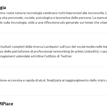
ogia
he hanno come tema la tecnologia sembrano tutti improntati alla tecnosofi
a vita personale, sociale, psicologica e lavorativa delle persone. La manca
e sulla tecnologia, utile a una riflessione più generale sui tempi che sti
ultati completi della ricerca Lundquist sull'uso dei social media nelle imp
izzo delle piattaforme di professional networking (in primis LinkedIn), i cana
anagement aziendale ed infine l'utilizzo di Twitter.
nzione eccessiva e rapida di alcol, finalizzata al raggiungimento dello stato
 MiPiace