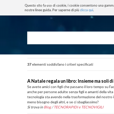
Questo sito fa uso di cookie, i cookie consentono una gamma di
BLOG
TECNOCONSAPEVOLEZZ
nostre linee guida. Per saperne di più
clicca qui
.
Salta
ai
contenuti.
|
Salta
alla
navigazione
37
elementi soddisfano i criteri specificati
A Natale regala un libro: Insieme ma soli d
Se avete amici con figli che passano il loro tempo su Face
anche per persone adulte senza figli e amanti della vita di
tecnologia sta avendo nella trasformazione del nostro i
meno bisogno degli altri, e se ci sbagliassimo?
Si trova in
Blog
/
TECNORAPIDI e TECNOVIGILI