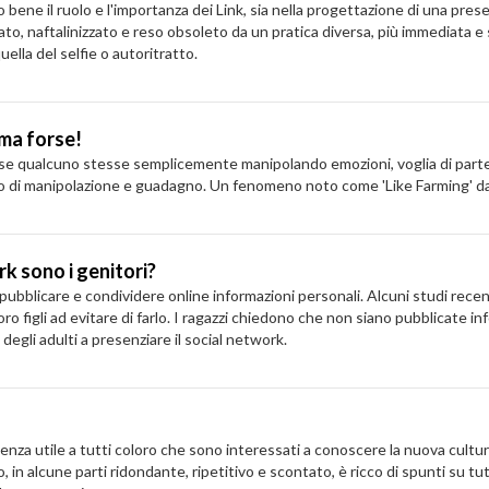
 bene il ruolo e l'importanza dei Link, sia nella progettazione di una pres
perato, naftalinizzato e reso obsoleto da un pratica diversa, più immediata
ella del selfie o autoritratto.
 ma forse!
 E se qualcuno stesse semplicemente manipolando emozioni, voglia di parte
nto di manipolazione e guadagno. Un fenomeno noto come 'Like Farming' dal
rk sono i genitori?
al pubblicare e condividere online informazioni personali. Alcuni studi rece
loro figli ad evitare di farlo. I ragazzi chiedono che non siano pubblicate 
egli adulti a presenziare il social network.
enza utile a tutti coloro che sono interessati a conoscere la nuova cultu
libro, in alcune parti ridondante, ripetitivo e scontato, è ricco di spunti su 