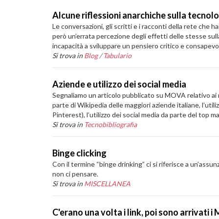
Alcune riflessioni anarchiche sulla tecnol
Le conversazioni, gli scritti e i racconti della rete c
però un’errata percezione degli effetti delle stesse sull
incapacità a sviluppare un pensiero critico e consapevol
Si trova in
Blog
/
Tabulario
Aziende e utilizzo dei social media
Segnaliamo un articolo pubblicato su MOVA relativo ai ris
parte di Wikipedia delle maggiori aziende italiane, l’util
Pinterest), l’utilizzo dei social media da parte del top m
Si trova in
Tecnobibliografia
Binge clicking
Con il termine “binge drinking” ci si riferisce a un’assu
non ci pensare.
Si trova in
MISCELLANEA
C'erano una volta i link, poi sono arrivati i