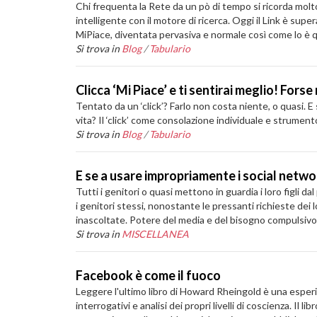
Chi frequenta la Rete da un pò di tempo si ricorda molto
intelligente con il motore di ricerca. Oggi il Link è su
MiPiace, diventata pervasiva e normale così come lo è qu
Si trova in
Blog
/
Tabulario
Clicca ‘Mi Piace’ e ti sentirai meglio! Forse
Tentato da un ‘click’? Farlo non costa niente, o quasi.
vita? Il ‘click’ come consolazione individuale e strume
Si trova in
Blog
/
Tabulario
E se a usare impropriamente i social netwo
Tutti i genitori o quasi mettono in guardia i loro figli d
i genitori stessi, nonostante le pressanti richieste dei 
inascoltate. Potere del media e del bisogno compulsivo d
Si trova in
MISCELLANEA
Facebook è come il fuoco
Leggere l'ultimo libro di Howard Rheingold è una esperi
interrogativi e analisi dei propri livelli di coscienza. Il 