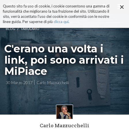
×
Salta
Questo sito fa uso di cookie, i cookie consentono una gamma di
ai
funzionalità che migliorano la tua fruizione del sito. Utilizzando il
contenuti.
sito, verrà accettato l'uso dei cookie in conformità con le nostre
|
linee guida. Per saperne di più
clicca qui
.
Salta
/
BLOG
TABULARIO
alla
navigazione
C'erano una volta i
link, poi sono arrivati i
MiPiace
30 Marzo 2017
Carlo Mazzucchelli
Carlo Mazzucchelli