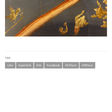
TAG
Like
hyperlink
link
Facebook
Mi Piace
MiPiace