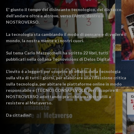
E' giunto il tempo del disincanto tecnologico, del distacco,
dell’andare oltre e altrove, verso l’Altro, dentro il
NOSTROVERSO.
La tecnologia sta cambiando il modo di pensare e di vedere il
mondo, la nostra mente e i nostri cuori.
Sul tema Carlo Mazzucchelli ha scritto 22 libri, tutti
pubblicati nella collana Tecnovisions di Delos Digital.
L'invito è a leggerli per scoprire gli effetti della tecnologia
sulla vita di tutti i giorni, per elaborare una riflessione critica
sulla tecnologia, per abitare le piattaforme online in modo
responsabile e (TECNO) CONSAPEVOLE, per riscoprire il
NOSTROVERSO adottando pratiche umaniste utili a
resistere al Metaverso.
Da cittadini!