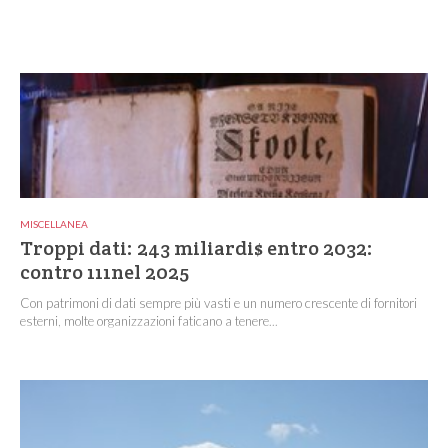
MISCELLANEA
Troppi dati: 243 miliardi$ entro 2032:
contro 111nel 2025
Con patrimoni di dati sempre più vasti e un numero crescente di fornitori
esterni, molte organizzazioni faticano a tenere...