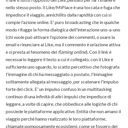
nello stesso posto. Il Like/MiPiace è una toccata e fuga che
impedisce il viaggio, annichilito dalla rapidità con cui si
compie l'azione online. E' puro broadcasting che in qualche
modo rifugge la forma dialogica dell'interazione uno-a-uno
(chi vuole può attivare l'opzione dei commenti, o usare la
email e rinunciare al Like, ma il commento è un'azione attiva
e si presta al fenomeno del
flaming online
). Con il link è
necessario leggere il testo a cui è collegato, con il Like è
sufficiente uno sguardo, lo scatto percettivo che fotografa
l'immagine di chi ha messaggiato o postato, l'immagine
solitamente allegata al messaggio, per scatenare l'impulso
forte del click. E' un impulso confuso in un multitasking
continuo di una infinità di altri impulsi che impedisce di
leggere, a volte di capire, che obbedisce alle logiche di chi
possiede le piattaforme applicative. Entità che non amano il
viaggio perchè hanno realizzato le loro piattaforme,
chiamate pomposamente ecosistemi, come se fossero dei