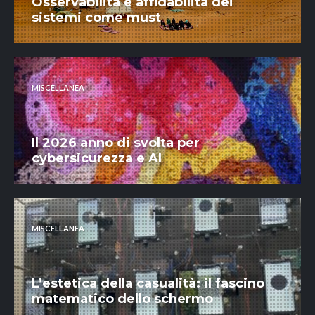
Osservabilità e affidabilità dei
sistemi come must
MISCELLANEA
Il 2026 anno di svolta per
cybersicurezza e AI
MISCELLANEA
L’estetica della casualità: il fascino
matematico dello schermo