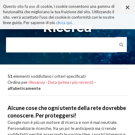
×
Salta
Questo sito fa uso di cookie, i cookie consentono una gamma di
ai
funzionalità che migliorano la tua fruizione del sito. Utilizzando il
contenuti.
sito, verrà accettato l'uso dei cookie in conformità con le nostre
|
Ricerca
linee guida. Per saperne di più
clicca qui
.
Salta
alla
navigazione
51
elementi soddisfano i criteri specificati
Ordina per
rilevanza
·
Data (prima i più recenti)
·
alfabeticamente
Alcune cose che ogni utente della rete dovrebbe
conoscere. Per proteggersi!
Google non è più un motore di ricerca e non è mai neutrale.
Personalizza le ricerche, fra un po’ le anticiperà ma ci rende
soddisfatti perché asseconda le nostre idee, i nostri interessi e