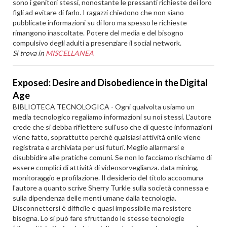
sono i genitori stessi, nonostante le pressanti richieste dei loro
figli ad evitare di farlo. I ragazzi chiedono che non siano
pubblicate informazioni su di loro ma spesso le richieste
rimangono inascoltate. Potere del media e del bisogno
compulsivo degli adulti a presenziare il social network.
Si trova in
MISCELLANEA
Exposed: Desire and Disobedience in the Digital
Age
BIBLIOTECA TECNOLOGICA - Ogni qualvolta usiamo un
media tecnologico regaliamo informazioni su noi stessi. L'autore
crede che si debba riflettere sull'uso che di queste informazioni
viene fatto, soprattutto perchè qualsiasi attività onlie viene
registrata e archiviata per usi futuri. Meglio allarmarsi e
disubbidire alle pratiche comuni. Se non lo facciamo rischiamo di
essere complici di attività di videosorveglianza. data mining,
monitoraggio e profilazione. Il desiderio del titolo accoomuna
l'autore a quanto scrive Sherry Turkle sulla società connessa e
sulla dipendenza delle menti umane dalla tecnologia.
Disconnettersi è difficile e quasi impossibile ma resistere
bisogna. Lo si può fare sfruttando le stesse tecnologie