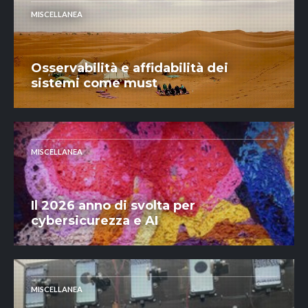
MISCELLANEA
Osservabilità e affidabilità dei
sistemi come must
MISCELLANEA
Il 2026 anno di svolta per
cybersicurezza e AI
MISCELLANEA