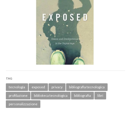
TAG
tecnologia
exposed
privacy
bibliografia tecnologica
profilazione
biblioteca tecnologica
bibliografia
libri
personalizzazione