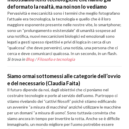
deformato la realtà, ma noi non lo vediamo
Pervasività e meccanicità sono i termini che meglio fotografano
l’attuale era tecnologica, la tecnologia e quello che è il loro
maggiore esponente presente nelle nostre vite, lo smartphone;
sono un “prolungamento esistenziale” di umanità sospese ad
una notifica, nuovi meccanicismi biologici ed emozionali sono
legati a gesti spesso ripetitivi e privi di logica in cerca di un
“qualcosa” che deve pervenirci, una notizia, una persona che ci
cerca e deve comunicarci qualcosa. In un secondo, in un flash.
Si trova in
Blog
/
Filosofia e tecnologia
Siamo ormai sottomessi alle categorie dell’ovvio
e del necessario (Claudia Faita)
Il futuro dipende da noi, dagli obiettivi che ci poniamo nel
costruire tecnologie e porle al servizio dell’uomo. Purtroppo ci
stiamo rivelando dei “cattivi filosofi” poiché stiamo edificando
un avvenire “a misura di macchina” anziché utilizzare le macchine
per un domani “a misura di uomo”. Sono tuttavia convinta che
siamo ancora in tempo per invertire la rotta. Anche se è difficile
immaginarlo, un mondo migliore per l’uomo potrebbe essere