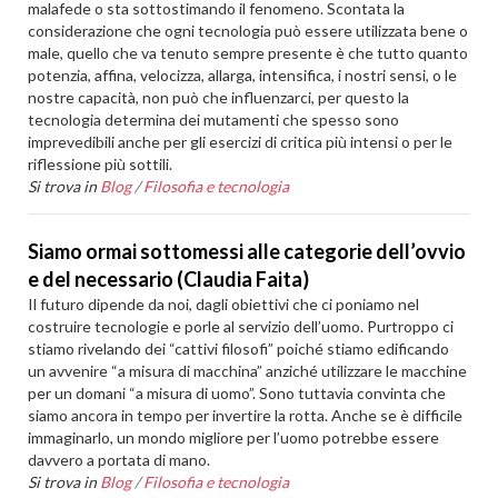
malafede o sta sottostimando il fenomeno. Scontata la
considerazione che ogni tecnologia può essere utilizzata bene o
male, quello che va tenuto sempre presente è che tutto quanto
potenzia, affina, velocizza, allarga, intensifica, i nostri sensi, o le
nostre capacità, non può che influenzarci, per questo la
tecnologia determina dei mutamenti che spesso sono
imprevedibili anche per gli esercizi di critica più intensi o per le
riflessione più sottili.
Si trova in
Blog
/
Filosofia e tecnologia
Siamo ormai sottomessi alle categorie dell’ovvio
e del necessario (Claudia Faita)
Il futuro dipende da noi, dagli obiettivi che ci poniamo nel
costruire tecnologie e porle al servizio dell’uomo. Purtroppo ci
stiamo rivelando dei “cattivi filosofi” poiché stiamo edificando
un avvenire “a misura di macchina” anziché utilizzare le macchine
per un domani “a misura di uomo”. Sono tuttavia convinta che
siamo ancora in tempo per invertire la rotta. Anche se è difficile
immaginarlo, un mondo migliore per l’uomo potrebbe essere
davvero a portata di mano.
Si trova in
Blog
/
Filosofia e tecnologia