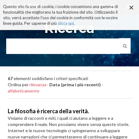
×
Salta
Questo sito fa uso di cookie, i cookie consentono una gamma di
ai
funzionalità che migliorano la tua fruizione del sito. Utilizzando il
contenuti.
sito, verrà accettato l'uso dei cookie in conformità con le nostre
|
Ricerca
linee guida. Per saperne di più
clicca qui
.
Salta
alla
navigazione
67
elementi soddisfano i criteri specificati
Ordina per
rilevanza
·
Data (prima i più recenti)
·
alfabeticamente
La filosofia è ricerca della verità.
Viviamo di racconti e miti, i quali ci aiutano a leggere e a
comprendere il reale. Non possiamo vivere senza queste storie.
Internet e le nuove tecnologie ci spingeranno a sviluppare
nuove narrazioni che ci permetteranno di continuare a leggere