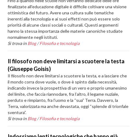
Fino a quando nelle scuole non verranno dedicate delle ore
finalizzate all’educazione digitale è difficile coltivare una visione
ottimistica del futuro. Avere una cultura sulle tematiche
inerenti alla tecnologia e ai suoi effetti non può essere solo
priorità di alcune classi sociali o culturali. Questi argomenti
hanno la stessa importanza delle materie canoniche studiate
normalmente negli istituti.
Si trova in
Blog
/
Filosofia e tecnologia
Il filosofo non deve limitarsi a scuotere la testa
(Giuseppe Goisis)
Il filosofo non deve limitarsi a scuotere la testa, e a lasciare che
il mondo corra dove vuole, o dove è spinto dalla necessità,
indicando invece la prospettiva di un vero e proprio umanesimo
del limite, che faccia riannodare, fra l’altro, il legame nuziale,
perduto e rimpianto, fra l’uomo e la “sua” Terra. Davvero, la
Terra, valorizzata ma anche devastata, oggi “splende di trionfale
sventura”.
Si trova in
Blog
/
Filosofia e tecnologia
Indossiamo lenti tecnologiche che hanno già