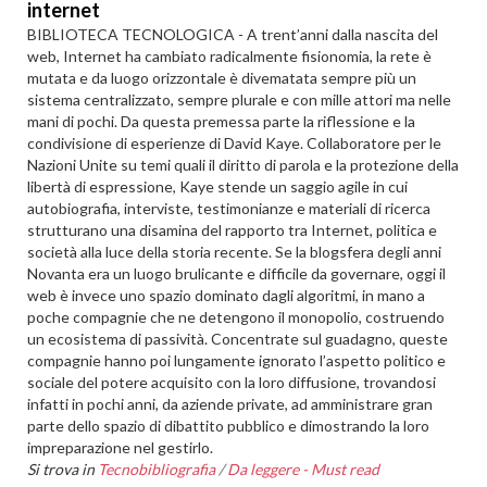
internet
BIBLIOTECA TECNOLOGICA - A trent’anni dalla nascita del
web, Internet ha cambiato radicalmente fisionomia, la rete è
mutata e da luogo orizzontale è divematata sempre più un
sistema centralizzato, sempre plurale e con mille attori ma nelle
mani di pochi. Da questa premessa parte la riflessione e la
condivisione di esperienze di David Kaye. Collaboratore per le
Nazioni Unite su temi quali il diritto di parola e la protezione della
libertà di espressione, Kaye stende un saggio agile in cui
autobiografia, interviste, testimonianze e materiali di ricerca
strutturano una disamina del rapporto tra Internet, politica e
società alla luce della storia recente. Se la blogsfera degli anni
Novanta era un luogo brulicante e difficile da governare, oggi il
web è invece uno spazio dominato dagli algoritmi, in mano a
poche compagnie che ne detengono il monopolio, costruendo
un ecosistema di passività. Concentrate sul guadagno, queste
compagnie hanno poi lungamente ignorato l’aspetto politico e
sociale del potere acquisito con la loro diffusione, trovandosi
infatti in pochi anni, da aziende private, ad amministrare gran
parte dello spazio di dibattito pubblico e dimostrando la loro
impreparazione nel gestirlo.
Si trova in
Tecnobibliografia
/
Da leggere - Must read