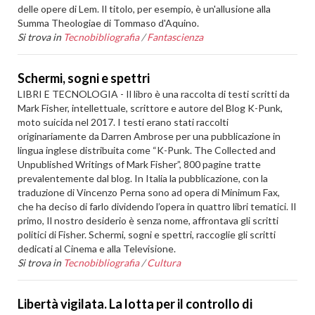
delle opere di Lem. Il titolo, per esempio, è un'allusione alla
Summa Theologiae di Tommaso d'Aquino.
Si trova in
Tecnobibliografia
/
Fantascienza
Schermi, sogni e spettri
LIBRI E TECNOLOGIA - Il libro è una raccolta di testi scritti da
Mark Fisher, intellettuale, scrittore e autore del Blog K-Punk,
moto suicida nel 2017. I testi erano stati raccolti
originariamente da Darren Ambrose per una pubblicazione in
lingua inglese distribuita come “K-Punk. The Collected and
Unpublished Writings of Mark Fisher”, 800 pagine tratte
prevalentemente dal blog. In Italia la pubblicazione, con la
traduzione di Vincenzo Perna sono ad opera di Minimum Fax,
che ha deciso di farlo dividendo l’opera in quattro libri tematici. Il
primo, Il nostro desiderio è senza nome, affrontava gli scritti
politici di Fisher. Schermi, sogni e spettri, raccoglie gli scritti
dedicati al Cinema e alla Televisione.
Si trova in
Tecnobibliografia
/
Cultura
Libertà vigilata. La lotta per il controllo di