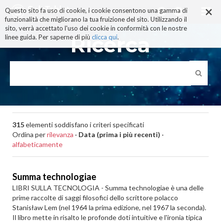
×
Salta
Questo sito fa uso di cookie, i cookie consentono una gamma di
ai
funzionalità che migliorano la tua fruizione del sito. Utilizzando il
contenuti.
sito, verrà accettato l'uso dei cookie in conformità con le nostre
|
Ricerca
linee guida. Per saperne di più
clicca qui
.
Salta
alla
navigazione
315
elementi soddisfano i criteri specificati
Ordina per
rilevanza
·
Data (prima i più recenti)
·
alfabeticamente
Summa technologiae
LIBRI SULLA TECNOLOGIA - Summa technologiae è una delle
prime raccolte di saggi filosofici dello scrittore polacco
Stanisław Lem (nel 1964 la prima edizione, nel 1967 la seconda).
Il libro mette in risalto le profonde doti intuitive e l'ironia tipica