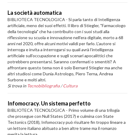
La società automatica
BIBLIOTECA TECNOLOGICA - Si parla tanto di Intelligenza
artificiale, meno dei suoi effetti. Il libro di Stiegler, "Farmacologo
della tecnologia" che ha contribuito con i suoi studi alla
riflessione su scuola e innovazione nell’era digitale, morto a 68
anni nel 2020, offre alcuni motivi validi per farlo. L'autore si
interroga e invita a interrogarsi su quali avrà l’intelligenza
artificiale sull’occupazione e sugli scenari apocalittici che
potrebbero presentarsi. Saranno confermati o smentiti? A
affrontare questo tema non è solo Bernard Stiegler ma anche
altri studiosi come Dunia Astrologo, Piero Terna, Andrea
Surbone e molti altri.
Si trova in
Tecnobibliografia
/
Cultura
Infomocracy. Un sistema perfetto
BIBLIOTECA TECNOLOGICA - Primo volume di una trilogia
che prosegue con Null States (2017) e culmina con State
Tectonics (2018), Infomocracy può risultare fin troppo lineare a
un lettore italiano abituato a ben altre trame ma il romanzo
merita la lettura.