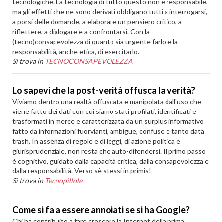
tecnologiche. La tecnologia di tutto questo non è responsabile,
ma gli effetti che ne sono derivati obbligano tutti a interrogarsi,
a porsi delle domande, a elaborare un pensiero critico, a
riflettere, a dialogare e a confrontarsi. Con la
(tecno)consapevolezza di quanto sia urgente farlo e la
responsabilità, anche etica, di esercitarlo.
Si trova in
TECNOCONSAPEVOLEZZA
Lo sapevi che la post-verità offusca la verità?
Viviamo dentro una realtà offuscata e manipolata dall'uso che
viene fatto dei dati con cui siamo stati profilati, identificati e
trasformati in merce e caratterizzata da un surplus informativo
fatto da informazioni fuorvianti, ambigue, confuse e tanto data
trash. In assenza di regole e di leggi, di azione politica e
giurisprudenziale, non resta che auto-difendersi. Il primo passo
è cognitivo, guidato dalla capacità critica, dalla consapevolezza e
dalla responsabilità. Verso sè stessi in primis!
Si trova in
Tecnopillole
Come si fa a essere annoiati se si ha Google?
Chi ha contribuito a fare crescere la Internet della prima