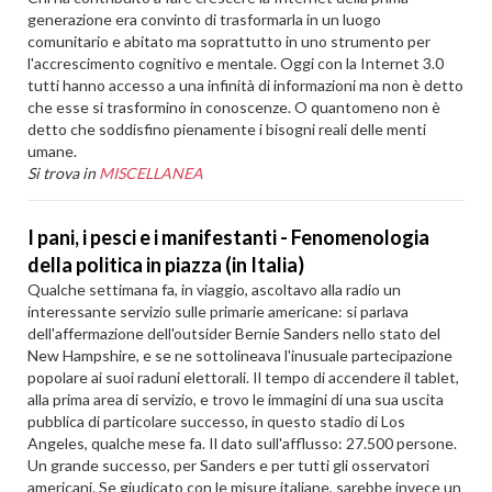
generazione era convinto di trasformarla in un luogo
comunitario e abitato ma soprattutto in uno strumento per
l'accrescimento cognitivo e mentale. Oggi con la Internet 3.0
tutti hanno accesso a una infinità di informazioni ma non è detto
che esse si trasformino in conoscenze. O quantomeno non è
detto che soddisfino pienamente i bisogni reali delle menti
umane.
Si trova in
MISCELLANEA
I pani, i pesci e i manifestanti - Fenomenologia
della politica in piazza (in Italia)
Qualche settimana fa, in viaggio, ascoltavo alla radio un
interessante servizio sulle primarie americane: si parlava
dell'affermazione dell'outsider Bernie Sanders nello stato del
New Hampshire, e se ne sottolineava l'inusuale partecipazione
popolare ai suoi raduni elettorali. Il tempo di accendere il tablet,
alla prima area di servizio, e trovo le immagini di una sua uscita
pubblica di particolare successo, in questo stadio di Los
Angeles, qualche mese fa. Il dato sull'afflusso: 27.500 persone.
Un grande successo, per Sanders e per tutti gli osservatori
americani. Se giudicato con le misure italiane, sarebbe invece un