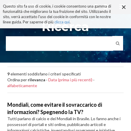
×
Salta
Questo sito fa uso di cookie, i cookie consentono una gamma di
ai
funzionalità che migliorano la tua fruizione del sito. Utilizzando il
contenuti.
sito, verrà accettato l'uso dei cookie in conformità con le nostre
|
Ricerca
linee guida. Per saperne di più
clicca qui
.
Salta
alla
navigazione
9
elementi soddisfano i criteri specificati
Ordina per
rilevanza
·
Data (prima i più recenti)
·
alfabeticamente
Mondiali, come evitare il sovraccarico di
informazioni? Spegnendo la TV?
Tutti parlano di calcio e dei Mondiali in Brasile. Lo fanno anche i
possessori di portali e siti online, pubblicando articoli e
informazioni calcistiche, inventandosi programmi e iniziative