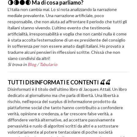
🌗🌘🌑🌒 Ma di cosa parliamo?
L’Italia non cambia mai. Lo si nota analizzando la narrazione
mediale prevalente. Una narrazione artificiale, poco
responsabile, che non aiuta ad affrontare il periodo che tutti gli
italiani stanno vivendo. L’ultimo evento che testimonia
artificialità, irresponsabilità e voglia che non cambi nulla è come
è stata accolta l’esternazione di un ex presidente del consiglio
in sofferenza per non essere amato dagli italiani. Ho provato a
tradurre alcuni pensieri in riflessioni scritte. Chissà che non
siano condivisi da altri!
Si trova in
Blog
/
Tabulario
TUTTI DISINFORMATI E CONTENTI 🍒🍒
Disinformati è il titolo dell’ultimo libro di Jacques Attali. Un libro
dedicato al giornalismo ma che parla di libertà. Una libertà a
rischio, nell’epoca del surplus di informazione prodotto da
piattaforme social che tanto hanno contribuito a confondere
verità, opinione e credenza, a far crescere false verità, a
diffondere verità alternative, ad accettare passivamente
pervasività e ruolo di algoritmi scritti da altri e a sottostare
volontariamente al potere tentacolare di poche società