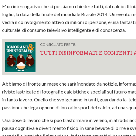
E' un interrogativo che ci possiamo chiedere tutti, dal calcio di in
luglio, la data della finale del mondiale Brasile 2014. Un evento 
vedrà il coinvolgimento attivo di milioni di persone, è una fantas
culturale, di consumo televisivo intelligente e di conoscenza.
CONSIGLIATO PER TE:
TUTTI DISINFORMATI E CONTENTI 
Abbiamo di fronte un mese che sarà inondato da notizie, informazi
riviste lastricate di fotografie calcistiche e speciali sul futuro 
in tanto lavoro. Quello che svolgeranno in tanti, guardando la tele
passione che lega ognuno di loro allo sport del calcio, ad una squad
Una dose di lavoro che si può trasformare in veleno, in afrodisiaco
pausa cognitiva e divertimento fisico, in sane bevute di birre e sv
scandali e leggi che li riguardano, in festeggiamenti al bar sotto cas