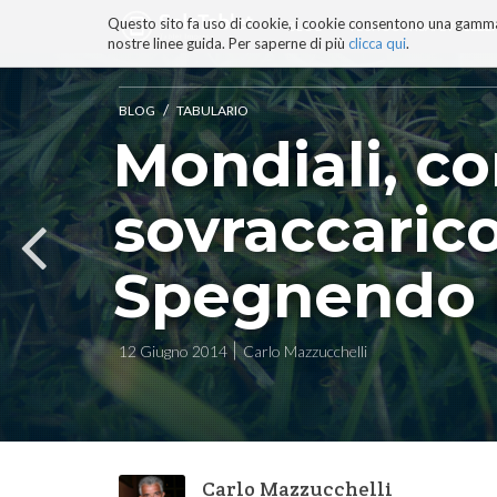
Questo sito fa uso di cookie, i cookie consentono una gamma di
BLOG
TECNOCONSAPEVOLEZZ
nostre linee guida. Per saperne di più
clicca qui
.
Salta
ai
contenuti.
/
BLOG
TABULARIO
|
Mondiali, co
Salta
alla
navigazione
sovraccarico
Spegnendo 
12 Giugno 2014
Carlo Mazzucchelli
Carlo Mazzucchelli