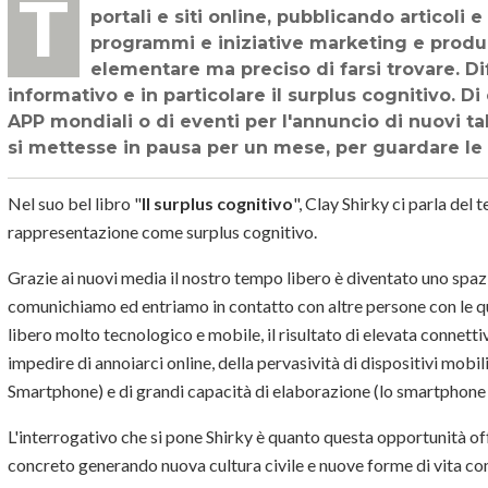
Tutti parlano di calcio e dei Mondiali in Brasile. Lo fanno anche i possessori di
portali e siti online, pubblicando articoli 
programmi e iniziative marketing e produ
elementare ma preciso di farsi trovare. Dif
informativo e in particolare il surplus cognitivo. 
APP mondiali o di eventi per l'annuncio di nuovi tab
si mettesse in pausa per un mese, per guardare le 
Nel suo bel libro "
Il surplus cognitivo
", Clay Shirky ci parla del
rappresentazione come surplus cognitivo.
Grazie ai nuovi media il nostro tempo libero è diventato uno spazi
comunichiamo ed entriamo in contatto con altre persone con le q
libero molto tecnologico e mobile, il risultato di elevata connett
impedire di annoiarci online, della pervasività di dispositivi mobi
Smartphone) e di grandi capacità di elaborazione (lo smartphone d
L'interrogativo che si pone Shirky è quanto questa opportunità offe
concreto generando nuova cultura civile e nuove forme di vita co