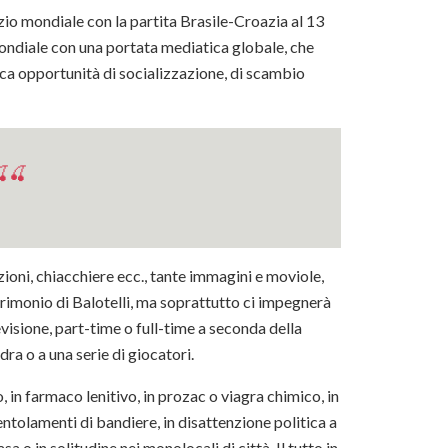
izio mondiale con la partita Brasile-Croazia al 13
mondiale con una portata mediatica globale, che
tica opportunità di socializzazione, di scambio
🍒
oni, chiacchiere ecc., tante immagini e moviole,
matrimonio di Balotelli, ma soprattutto ci impegnerà
visione, part-time o full-time a seconda della
ra o a una serie di giocatori.
, in farmaco lenitivo, in prozac o viagra chimico, in
entolamenti di bandiere, in disattenzione politica a
a o in solitudine nei monolocali di città. Il tutto in