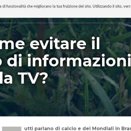
 funzionalità che migliorano la tua fruizione del sito. Utilizzando il sito, ver
A
TECNOBIBLIOGRAFIA
I MIEI LIBRI
PROGETTO
me evitare il
 di informazion
la TV?