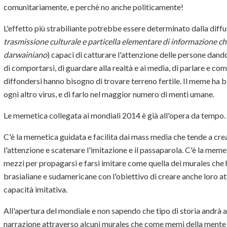
comunitariamente, e perchè no anche politicamente!
L'effetto più strabiliante potrebbe essere determinato dalla diff
trasmissione culturale e particella elementare di informazione ch
darwainiano
) capaci di catturare l'attenzione delle persone dand
di comportarsi, di guardare alla realtà e ai media, di parlare e c
diffondersi hanno bisogno di trovare terreno fertile. Il meme ha
ogni altro virus, e di farlo nel maggior numero di menti umane.
Le memetica collegata ai mondiali 2014 è già all'opera da tempo.
C'è la memetica guidata e facilita dai mass media che tende a cre
l'attenzione e scatenare l'imitazione e il passaparola. C'è la meme
mezzi per propagarsi e farsi imitare come quella dei murales che
brasialiane e sudamericane con l'obiettivo di creare anche loro a
capacità imitativa.
All'apertura del mondiale e non sapendo che tipo di storia andrà a
narrazione attraverso alcuni murales che come memi della mente p