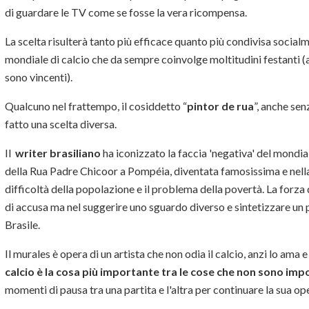
di guardare le TV come se fosse la vera ricompensa.
La scelta risulterà tanto più efficace quanto più condivisa socia
mondiale di calcio che da sempre coinvolge moltitudini festanti (a
sono vincenti).
Qualcuno nel frattempo, il cosiddetto “
pintor de rua
”, anche se
fatto una scelta diversa.
Il
writer brasiliano
ha iconizzato la faccia 'negativa' del mondia
della Rua Padre Chicoor a Pompéia, diventata famosissima e nella q
difficoltà della popolazione e il problema della povertà. La forza
di accusa ma nel suggerire uno sguardo diverso e sintetizzare un 
Brasile.
Il murales è opera di un artista che non odia il calcio, anzi lo ama
calcio è la cosa più importante tra le cose che non sono imp
momenti di pausa tra una partita e l'altra per continuare la sua op