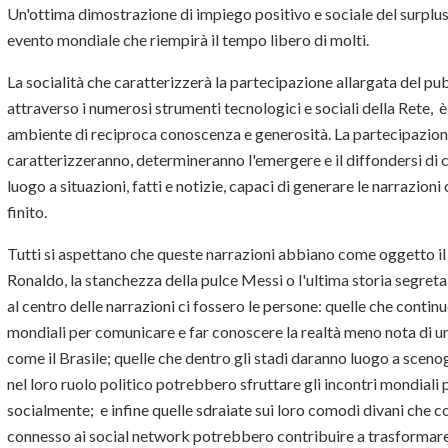
Un'ottima dimostrazione di impiego positivo e sociale del surplu
evento mondiale che riempirà il tempo libero di molti.
La socialità che caratterizzerà la partecipazione allargata del pu
attraverso i numerosi strumenti tecnologici e sociali della Rete,
ambiente di reciproca conoscenza e generosità. La partecipazione 
caratterizzeranno, determineranno l'emergere e il diffondersi di
luogo a situazioni, fatti e notizie, capaci di generare le narrazio
finito.
Tutti si aspettano che queste narrazioni abbiano come oggetto il f
Ronaldo, la stanchezza della pulce Messi o l'ultima storia segret
al centro delle narrazioni ci fossero le persone: quelle che continu
mondiali per comunicare e far conoscere la realtà meno nota di u
come il Brasile; quelle che dentro gli stadi daranno luogo a scen
nel loro ruolo politico potrebbero sfruttare gli incontri mondiali 
socialmente; e infine quelle sdraiate sui loro comodi divani che c
connesso ai social network potrebbero contribuire a trasformare l