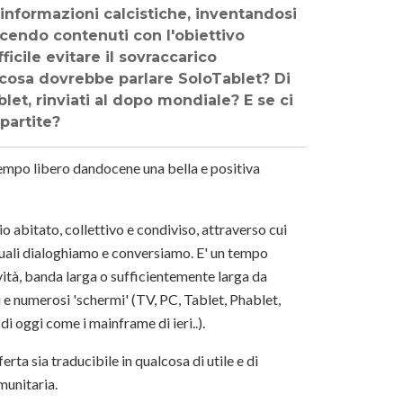
e informazioni calcistiche, inventandosi
cendo contenuti con l'obiettivo
ficile evitare il sovraccarico
Di cosa dovrebbe parlare SoloTablet? Di
let, rinviati al dopo mondiale? E se ci
partite?
 tempo libero dandocene una bella e positiva
o abitato, collettivo e condiviso, attraverso cui
uali dialoghiamo e conversiamo. E' un tempo
ività, banda larga o sufficientemente larga da
li e numerosi 'schermi' (TV, PC, Tablet, Phablet,
i oggi come i mainframe di ieri..).
rta sia traducibile in qualcosa di utile e di
munitaria.