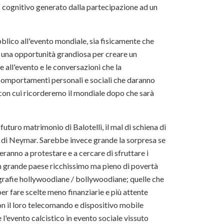
s cognitivo generato dalla partecipazione ad un
bblico all'evento mondiale, sia fisicamente che
 è una opportunità grandiosa per creare un
all'evento e le conversazioni che la
 comportamenti personali e sociali che daranno
ni con cui ricorderemo il mondiale dopo che sarà
uturo matrimonio di Balotelli, il mal di schiena di
a di Neymar. Sarebbe invece grande la sorpresa se
eranno a protestare e a cercare di sfruttare i
n grande paese ricchissimo ma pieno di povertà
ografie hollywoodiane / bollywoodiane; quelle che
per fare scelte meno finanziarie e più attente
on il loro telecomando e dispositivo mobile
'evento calcistico in evento sociale vissuto