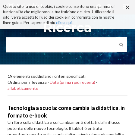
×
Salta
Questo sito fa uso di cookie, i cookie consentono una gamma di
ai
funzionalità che migliorano la tua fruizione del sito. Utilizzando il
contenuti.
sito, verrà accettato l'uso dei cookie in conformità con le nostre
|
Ricerca
linee guida. Per saperne di più
clicca qui
.
Salta
alla
navigazione
19
elementi soddisfano i criteri specificati
Ordina per
rilevanza
·
Data (prima i più recenti)
·
alfabeticamente
Tecnologia a scuola: come cambia la didattica, in
formato e-book
Un libro sulla didattica e sui cambiamenti dettati dall'influsso
potente delle nuove tecnologie. Il tablet è entrato
prepotentemente nella scuola italiana rivoluzionando modelli e