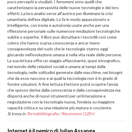
poco percepiti e studiati. I fenomeni sono quelli che
caratterizzano la pervasività delle nuove tecnologie e dei loro
effetti. La loro analisi serve all'autrice per illuminare la crisi
umanitaria dell'era digitale. Lo fa in modo appassionato e
intelligente, con ironia e autoironia usate anche per una
riflessione personale sulle numerose mediazioni tecnologiche
subite o esperite. Il libro può disturbare i tecnofili così come
coloro che hanno scarsa conoscenza e ancor meno
consapevolezza del ruolo che le tecnologie stanno oggi
giocando nell'evoluzione umana e nella vita reale delle persone.
La sua lettura offre un viaggio affascinante, quasi etnografico,
nel mondo delle relazioni sociali e umane ai tempi della
tecnologia, nelle solitudini generate dalle macchine, nei bisogni
che da esse nascono e ai quali la tecnologia non è in grado di
fornire soluzioni. A fine lettura il lettore potrà scoprire l'ansia
che spesso deriva dalla conoscenza e dalla consapevolezza ma
disporrà anche di nuovi strumenti per un'interazione e
negoziazione con la tecnologia nuova, fondata su maggiore
capacità critica e su una relazione più matura e cosciente.
Si trova in
Tecnobibliografia
/
Recensioni (120+)
Internet è il nemico di Julian Assange