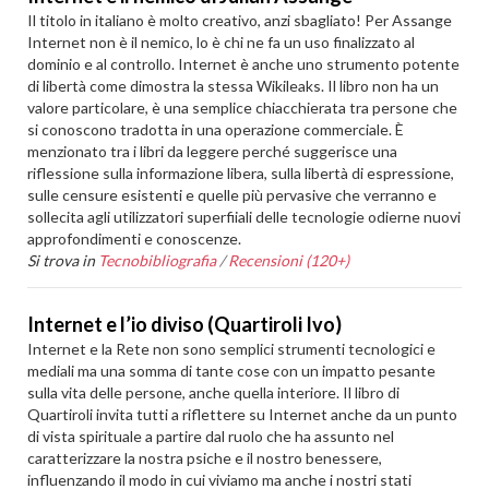
Il titolo in italiano è molto creativo, anzi sbagliato! Per Assange
Internet non è il nemico, lo è chi ne fa un uso finalizzato al
dominio e al controllo. Internet è anche uno strumento potente
di libertà come dimostra la stessa Wikileaks. Il libro non ha un
valore particolare, è una semplice chiacchierata tra persone che
si conoscono tradotta in una operazione commerciale. È
menzionato tra i libri da leggere perché suggerisce una
riflessione sulla informazione libera, sulla libertà di espressione,
sulle censure esistenti e quelle più pervasive che verranno e
sollecita agli utilizzatori superfiiali delle tecnologie odierne nuovi
approfondimenti e conoscenze.
Si trova in
Tecnobibliografia
/
Recensioni (120+)
Internet e l’io diviso (Quartiroli Ivo)
Internet e la Rete non sono semplici strumenti tecnologici e
mediali ma una somma di tante cose con un impatto pesante
sulla vita delle persone, anche quella interiore. Il libro di
Quartiroli invita tutti a riflettere su Internet anche da un punto
di vista spirituale a partire dal ruolo che ha assunto nel
caratterizzare la nostra psiche e il nostro benessere,
influenzando il modo in cui viviamo ma anche i nostri stati