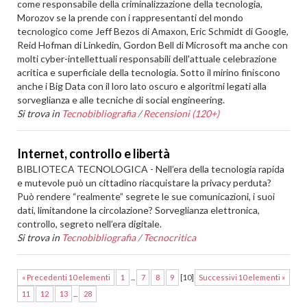
come responsabile della criminalizzazione della tecnologia,
Morozov se la prende con i rappresentanti del mondo
tecnologico come Jeff Bezos di Amaxon, Eric Schmidt di Google,
Reid Hofman di Linkedin, Gordon Bell di Microsoft ma anche con
molti cyber-intellettuali responsabili dell'attuale celebrazione
acritica e superficiale della tecnologia. Sotto il mirino finiscono
anche i Big Data con il loro lato oscuro e algoritmi legati alla
sorveglianza e alle tecniche di social engineering.
Si trova in
Tecnobibliografia
/
Recensioni (120+)
Internet, controllo e libertà
BIBLIOTECA TECNOLOGICA - Nell’era della tecnologia rapida
e mutevole può un cittadino riacquistare la privacy perduta?
Può rendere “realmente” segrete le sue comunicazioni, i suoi
dati, limitandone la circolazione? Sorveglianza elettronica,
controllo, segreto nell’era digitale.
Si trova in
Tecnobibliografia
/
Tecnocritica
« Precedenti 10 elementi
1
...
7
8
9
[
10
]
Successivi 10 elementi »
11
12
13
...
28