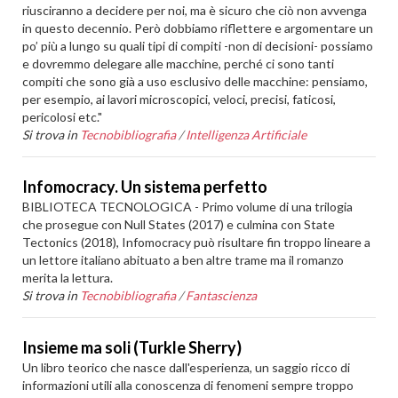
riusciranno a decidere per noi, ma è sicuro che ciò non avvenga
in questo decennio. Però dobbiamo riflettere e argomentare un
po’ più a lungo su quali tipi di compiti -non di decisioni- possiamo
e dovremmo delegare alle macchine, perché ci sono tanti
compiti che sono già a uso esclusivo delle macchine: pensiamo,
per esempio, ai lavori microscopici, veloci, precisi, faticosi,
pericolosi etc."
Si trova in
Tecnobibliografia
/
Intelligenza Artificiale
Infomocracy. Un sistema perfetto
BIBLIOTECA TECNOLOGICA - Primo volume di una trilogia
che prosegue con Null States (2017) e culmina con State
Tectonics (2018), Infomocracy può risultare fin troppo lineare a
un lettore italiano abituato a ben altre trame ma il romanzo
merita la lettura.
Si trova in
Tecnobibliografia
/
Fantascienza
Insieme ma soli (Turkle Sherry)
Un libro teorico che nasce dall'esperienza, un saggio ricco di
informazioni utili alla conoscenza di fenomeni sempre troppo