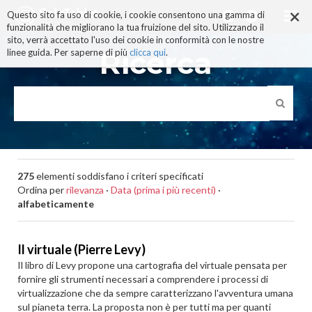
×
Salta
Questo sito fa uso di cookie, i cookie consentono una gamma di
ai
funzionalità che migliorano la tua fruizione del sito. Utilizzando il
contenuti.
sito, verrà accettato l'uso dei cookie in conformità con le nostre
|
Ricerca
linee guida. Per saperne di più
clicca qui
.
Salta
alla
navigazione
275
elementi soddisfano i criteri specificati
Ordina per
rilevanza
·
Data (prima i più recenti)
·
alfabeticamente
Il virtuale (Pierre Levy)
Il libro di Levy propone una cartografia del virtuale pensata per
fornire gli strumenti necessari a comprendere i processi di
virtualizzazione che da sempre caratterizzano l'avventura umana
sul pianeta terra. La proposta non è per tutti ma per quanti