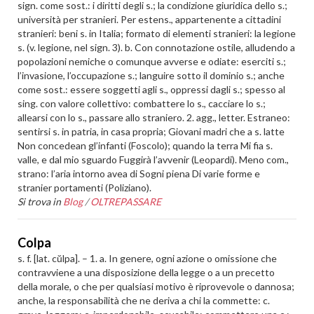
sign. come sost.: i diritti degli s.; la condizione giuridica dello s.;
università per stranieri. Per estens., appartenente a cittadini
stranieri: beni s. in Italia; formato di elementi stranieri: la legione
s. (v. legione, nel sign. 3). b. Con connotazione ostile, alludendo a
popolazioni nemiche o comunque avverse e odiate: eserciti s.;
l’invasione, l’occupazione s.; languire sotto il dominio s.; anche
come sost.: essere soggetti agli s., oppressi dagli s.; spesso al
sing. con valore collettivo: combattere lo s., cacciare lo s.;
allearsi con lo s., passare allo straniero. 2. agg., letter. Estraneo:
sentirsi s. in patria, in casa propria; Giovani madri che a s. latte
Non concedean gl’infanti (Foscolo); quando la terra Mi fia s.
valle, e dal mio sguardo Fuggirà l’avvenir (Leopardi). Meno com.,
strano: l’aria intorno avea di Sogni piena Di varie forme e
stranier portamenti (Poliziano).
Si trova in
Blog
/
OLTREPASSARE
Colpa
s. f. [lat. cŭlpa]. – 1. a. In genere, ogni azione o omissione che
contravviene a una disposizione della legge o a un precetto
della morale, o che per qualsiasi motivo è riprovevole o dannosa;
anche, la responsabilità che ne deriva a chi la commette: c.