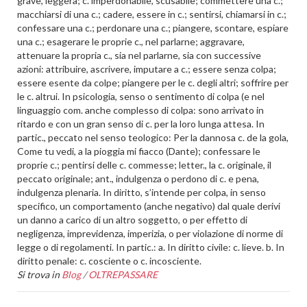
grave, leggera; c. imperdonabile, scusabile; commettere una c.;
macchiarsi di una c.; cadere, essere in c.; sentirsi, chiamarsi in c.;
confessare una c.; perdonare una c.; piangere, scontare, espiare
una c.; esagerare le proprie c., nel parlarne; aggravare,
attenuare la propria c., sia nel parlarne, sia con successive
azioni: attribuire, ascrivere, imputare a c.; essere senza colpa;
essere esente da colpe; piangere per le c. degli altri; soffrire per
le c. altrui. In psicologia, senso o sentimento di colpa (e nel
linguaggio com. anche complesso di colpa: sono arrivato in
ritardo e con un gran senso di c. per la loro lunga attesa. In
partic., peccato nel senso teologico: Per la dannosa c. de la gola,
Come tu vedi, a la pioggia mi fiacco (Dante); confessare le
proprie c.; pentirsi delle c. commesse; letter., la c. originale, il
peccato originale; ant., indulgenza o perdono di c. e pena,
indulgenza plenaria. In diritto, s’intende per colpa, in senso
specifico, un comportamento (anche negativo) dal quale derivi
un danno a carico di un altro soggetto, o per effetto di
negligenza, imprevidenza, imperizia, o per violazione di norme di
legge o di regolamenti. In partic.: a. In diritto civile: c. lieve. b. In
diritto penale: c. cosciente o c. incosciente.
Si trova in
Blog
/
OLTREPASSARE