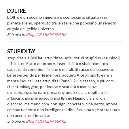
L'OLTRE
L’Oltre è un oceano immenso e sconosciuto situato in un
pianeta alieno, sperduto tra le stelle che popolano un remoto
angolo del gelido universo.
Si trova in
Blog
/
OLTREPASSARE
STUPIDITA'
stupidità s. f. [dal lat. stupidĭtas -atis, der. di stupĭdus «stupido»].
– 1. letter. Stato di torpore, insensibilità o sbalordimento,
causato da condizioni fisiche o morali: [il succo del papavero]
Lene serpendo per le membra, acqueti A te gli spirti, e ne la
mente induca Lieta stupidità (Parini). 2. Lo stesso, e più com.,
che stupidaggine, per indicare scarsità o mancanza
d’intelligenza: ha dato prova di grande s.; la s. degli altri mi
affascina, ma preferisco la mia (Ennio Flaiano); la s. di un
discorso; ma meno com. con sign. concreto, cioè detto, azione,
comportamento non intelligente: dire, fare una s.; è stata una s.
non accettare l’incarico.
Si trova in
Blog
/
OLTREPASSARE