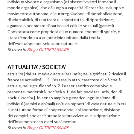
individuo vivente o organismo (e i sistemi viventi formano il
mondo organico), che dà luogo a capacità di crescita, sviluppo e
movimento autonomo, di autoregolazione, di metabolizzazione,
di adattabilità, di reattività e, soprattutto, di riproduzione,
agamica o per mezzo di particolari cellule sessuali (gameti).
Constatata come proprietà di un numero enorme di specie, è
stata ricondotta a un principio unitario dalla teoria
dell’evoluzione per selezione naturale.
Si trova in
Blog
/
OLTREPASSARE
ATTUALITA' / SOCIETA'
attualità [dal lat. mediev. actualitas -atis; nel significati 2 ricalca il
francese actualité]. – 1. L’essere in atto, carattere di ciò che è
attuale, nel sign. filosofico. 2. L’esser sentito come vivo e
presente, modernità- società s. f. [dal lat. sociětas -atis, der. di
socius «socio»]. In senso ampio e generico, ogni insieme di
individui (uomini o animali) uniti da rapporti di varia natura e in cui
si instaurano forme di cooperazione, collaborazione, divisione
dei compiti, che assicurano la sopravvivenza e la riproduzione
dell’insieme stesso e dei suoi membri.
Si trova in
Blog
/
OLTREPASSARE