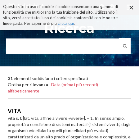
×
Salta
Questo sito fa uso di cookie, i cookie consentono una gamma di
ai
funzionalità che migliorano la tua fruizione del sito. Utilizzando il
contenuti.
sito, verrà accettato l'uso dei cookie in conformità con le nostre
|
Ricerca
linee guida. Per saperne di più
clicca qui
.
Salta
alla
navigazione
31
elementi soddisfano i criteri specificati
Ordina per
rilevanza
·
Data (prima i più recenti)
·
alfabeticamente
VITA
vita s. f. [lat. vīta, affine a vivĕre «vivere»]. – 1. In senso ampio,
proprietà o condizione di sistemi materiali (i sistemi viventi, dagli
organismi unicellulari a quelli pluricellulari più evoluti)
caratterizzati da un alto grado di organizzazione e complessità, e