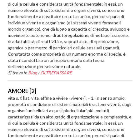
di cui la cellula è considerata unità fondamentale; in essi, un
numero elevato di sottosistemi, o organi diversi, concorrono
funzionalmente a costituire un tutto unico, per cui si parla di
individuo vivente o organismo (e i sistemi viventi formano il
mondo organico), che dà luogo a capacità di crescita, sviluppo e
movimento autonomo, di autoregolazione, di metabolizzazione,
di adattabilità, di reattività e, soprattutto, di riproduzione,
agamica o per mezzo di particolari cellule sessuali (gameti).
Constatata come proprietà di un numero enorme di specie, è
stata ricondotta a un principio unitario dalla teoria
dell’evoluzione per selezione naturale.
Si trova in
Blog
/
OLTREPASSARE
AMORE [2]
vita s. f. [lat. vīta, affine a vivĕre «vivere»]. – 1. In senso ampio,
proprietà o condizione di sistemi materiali (i sistemi viventi, dagli
organismi unicellulari a quelli pluricellulari più evoluti)
caratterizzati da un alto grado di organizzazione e complessità, e
di cui la cellula è considerata unità fondamentale; in essi, un
numero elevato di sottosistemi, o organi diversi, concorrono
funzionalmente a costituire un tutto unico, per cui si parla di