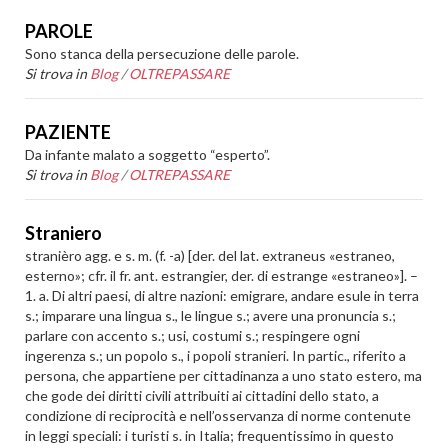
PAROLE
Sono stanca della persecuzione delle parole.
Si trova in
Blog
/
OLTREPASSARE
PAZIENTE
Da infante malato a soggetto “esperto”.
Si trova in
Blog
/
OLTREPASSARE
Straniero
stranièro agg. e s. m. (f. -a) [der. del lat. extraneus «estraneo,
esterno»; cfr. il fr. ant. estrangier, der. di estrange «estraneo»]. –
1. a. Di altri paesi, di altre nazioni: emigrare, andare esule in terra
s.; imparare una lingua s., le lingue s.; avere una pronuncia s.;
parlare con accento s.; usi, costumi s.; respingere ogni
ingerenza s.; un popolo s., i popoli stranieri. In partic., riferito a
persona, che appartiene per cittadinanza a uno stato estero, ma
che gode dei diritti civili attribuiti ai cittadini dello stato, a
condizione di reciprocità e nell’osservanza di norme contenute
in leggi speciali: i turisti s. in Italia; frequentissimo in questo