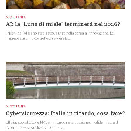
MISCELLANEA
AI: la “Luna di miele” terminerà nel 2026?
I rischi dell’AI siano stati sottovalutati nella corsa all’innovazione. Le
imprese saranno costrette a rendere la...
MISCELLANEA
Cybersicurezza: Italia in ritardo, cosa fare?
L’Italia, soprattutto le PMI, è in ritardo nella adozione di valide misure di
cybersicurezza su diversi fonti della...