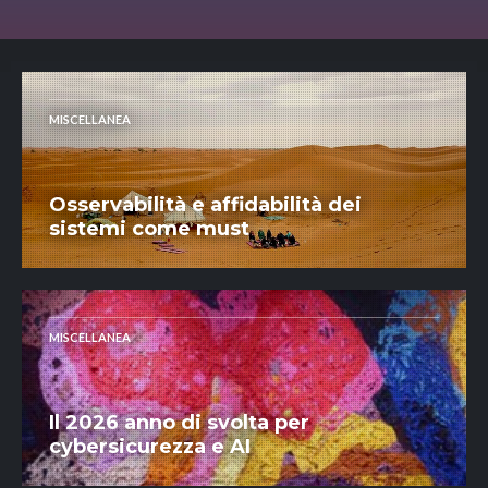
MISCELLANEA
Osservabilità e affidabilità dei
sistemi come must
MISCELLANEA
Il 2026 anno di svolta per
cybersicurezza e AI