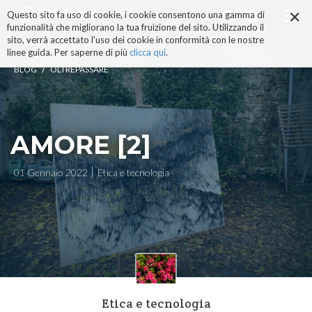
×
Salta
Questo sito fa uso di cookie, i cookie consentono una gamma di
ai
funzionalità che migliorano la tua fruizione del sito. Utilizzando il
contenuti.
sito, verrà accettato l'uso dei cookie in conformità con le nostre
|
linee guida. Per saperne di più
clicca qui
.
Salta
/
BLOG
OLTREPASSARE
alla
navigazione
AMORE [2]
01 Gennaio 2022
Etica e tecnologia
Etica e tecnologia