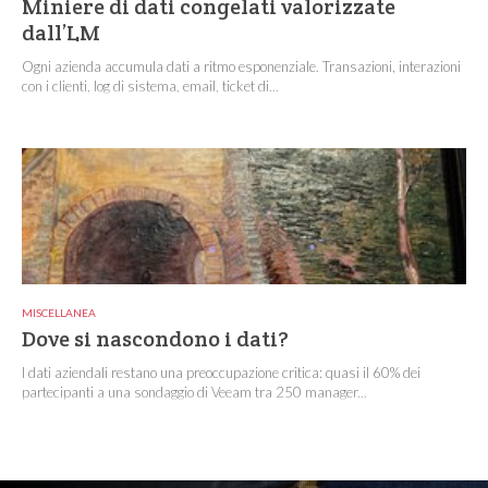
Miniere di dati congelati valorizzate
dall’LM
Ogni azienda accumula dati a ritmo esponenziale. Transazioni, interazioni
con i clienti, log di sistema, email, ticket di...
MISCELLANEA
Dove si nascondono i dati?
I dati aziendali restano una preoccupazione critica: quasi il 60% dei
partecipanti a una sondaggio di Veeam tra 250 manager...