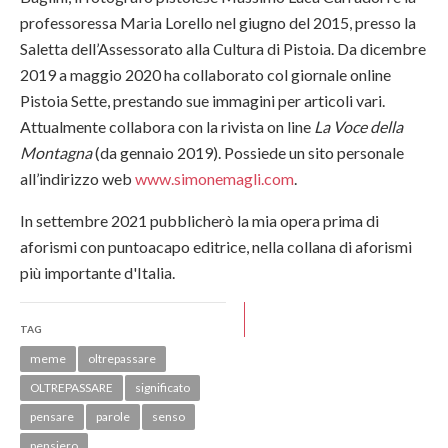
professoressa Maria Lorello nel giugno del 2015, presso la
Saletta dell’Assessorato alla Cultura di Pistoia.
Da
dicembre
2019 a maggio 2020 ha collaborato col giornale online
Pistoia Sette, prestando sue immagini per articoli vari.
Attualmente collabora con la rivista on line
La Voce della
Montagna
(da gennaio 2019). Possiede un sito personale
all’indirizzo web
www.simonemagli.com
.
In settembre 2021 pubblicherò la mia opera prima di
aforismi con puntoacapo editrice, nella collana di aforismi
più importante d'Italia.
TAG
meme
oltrepassare
OLTREPASSARE
significato
pensare
parole
senso
pensiero