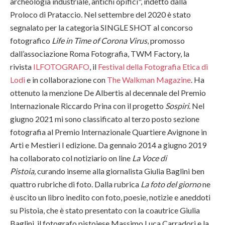
archeologia industriale, antichi opifici", indetto dalla
Proloco di Prataccio. Nel settembre del 2020 è stato
segnalato per la categoria SINGLE SHOT al concorso
fotografico
Life in Time of Corona Virus
,
promosso
dall’associazione Roma Fotografia, TWM Factory, la
rivista
ILFOTOGRAFO
, il
Festival della Fotografia Etica di
Lodi
e in collaborazione con
The Walkman Magazine
. Ha
ottenuto la menzione De Albertis al decennale del Premio
Internazionale Riccardo Prina con il progetto
Sospiri
. Nel
giugno 2021 mi sono classificato al terzo posto sezione
fotografia al Premio Internazionale Quartiere Avignone in
Arti e Mestieri I edizione. Da gennaio 2014 a giugno 2019
ha collaborato col notiziario on line
La Voce di
Pistoia,
curando inseme alla giornalista Giulia Baglini ben
quattro rubriche di foto. Dalla rubrica
La foto del giorno
ne
è uscito un libro inedito con foto, poesie, notizie e aneddoti
su Pistoia, che è stato presentato con la coautrice Giulia
Baglini, il fotografo pistoiese Massimo Luca Carradori e la