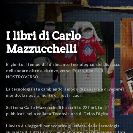
I libri di Carlo
Mazzucchelli
E' giunto il tempo del disincanto tecnologico, del distacco,
dell’andare oltre e altrove, verso l’Altro, dentro il
NOSTROVERSO.
La tecnologia sta cambiando il modo di pensare e di vedere il
mondo, la nostra mente e i nostri cuori.
Sul tema Carlo Mazzucchelli ha scritto 22 libri, tutti
pubblicati nella collana Tecnovisions di Delos Digital.
L'invito è a leggerli per scoprire gli effetti della tecnologia
sulla vita di tutti i giorni, per elaborare una riflessione critica