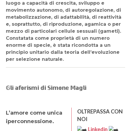
luogo a capacità di crescita, sviluppo e
movimento autonomo, di autoregolazione, di
metabolizzazione, di adattabilità, di reattività
e, soprattutto, di riproduzione, agamica o per
mezzo di particolari cellule sessuali (gameti).
Constatata come proprietà di un numero
enorme di specie, è stata ricondotta a un
principio unitario dalla teoria dell’evoluzione
per selezione naturale.
𝔾𝕝𝕚 𝕒𝕗𝕠𝕣𝕚𝕤𝕞𝕚 𝕕𝕚 𝕊𝕚𝕞𝕠𝕟𝕖 𝕄𝕒𝕘𝕝𝕚
OLTREPASSA CON
L’amore come unica
NOI
iperconnessione.
Linkedin