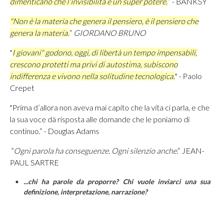
dimenticano che l'invisibilità è un super potere.
” -
BANKSY
"Non è la materia che genera il pensiero, è il pensiero che
genera la materia.
”
GIORDANO BRUNO
"
I giovani" godono, oggi, di libertà un tempo impensabili,
crescono protetti ma privi di autostima, subiscono
indifferenza e vivono nella solitudine tecnologica.
" - Paolo
Crepet
"Prima d’allora non aveva mai capito che la vita ci parla, e che
la sua voce dà risposta alle domande che le poniamo di
continuo.” - Douglas Adams
“
Ogni parola ha conseguenze. Ogni silenzio anche
.” JEAN-
PAUL SARTRE
...chi ha parole da proporre? Chi vuole inviarci una sua
definizione, interpretazione, narrazione?