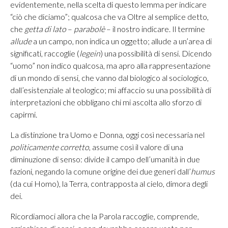
evidentemente, nella scelta di questo lemma per indicare
“ciò che diciamo”; qualcosa che va Oltre al semplice detto,
che
getta di lato
–
parabolè
– il nostro indicare. Il termine
allude
a un campo, non indica un oggetto; allude a un’area di
significati, raccoglie (
legein
) una possibilità di sensi. Dicendo
“uomo” non indico qualcosa, ma apro alla rappresentazione
di un mondo di sensi, che vanno dal biologico al sociologico,
dall’esistenziale al teologico; mi affaccio su una possibilità di
interpretazioni che obbligano chi mi ascolta allo sforzo di
capirmi.
La distinzione tra Uomo e Donna, oggi così necessaria nel
politicamente corretto
, assume così il valore di una
diminuzione di senso: divide il campo dell’umanità in due
fazioni, negando la comune origine dei due generi dall’
humus
(da cui Homo), la Terra, contrapposta al cielo, dimora degli
dei.
Ricordiamoci allora che la Parola raccoglie, comprende,