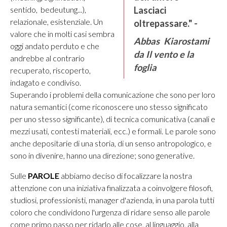
sentido, bedeutung...),
Lasciaci
relazionale, esistenziale. Un
oltrepassare." -
valore che in molti casi sembra
Abbas Kiarostami
oggi andato perduto e che
da
Il vento e la
andrebbe al contrario
foglia
recuperato, riscoperto,
indagato e condiviso.
Superando i problemi della comunicazione che sono per loro
natura semantici (come riconoscere uno stesso significato
per uno stesso significante), di tecnica comunicativa (canali e
mezzi usati, contesti materiali, ecc.) e formali. Le parole sono
anche depositarie di una storia, di un senso antropologico, e
sono in divenire, hanno una direzione; sono generative.
Sulle
PAROLE
abbiamo deciso di focalizzare la nostra
attenzione con una iniziativa finalizzata a coinvolgere filosofi,
studiosi, professionisti, manager d'azienda, in una parola tutti
coloro che condividono l'urgenza di ridare senso alle parole
come primo passo per ridarlo alle cose, al linguaggio, alla