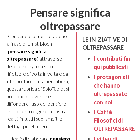
Pensare significa
oltrepassare
Prendendo come ispirazione
LE INIZIATIVE DI
la frase di Ernst Bloch
OLTREPASSARE
"
pensare significa
I contributi fin
oltrepassare
", attraverso
delle parole guida su cui
qui pubblicati
riflettere di volta in volta e da
I protagonisti
interpretare in maniera libera,
che hanno
questa rubrica di SoloTablet si
oltrepassato
propone di favorire e
con noi
diffondere l'uso del pensiero
critico per rileggere la nostra
I Caffè
realtà in tutti i suoi ambiti e
Filosofici di
dettagli più effimeri.
OLTREPASSARE
I video di
L'idea è di elaborare
pensiero