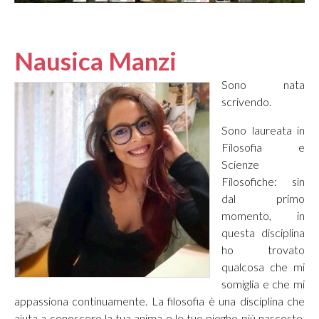
Nausica Manzi
Sono nata
scrivendo.
Sono laureata in
Filosofia e
Scienze
Filosofiche: sin
dal primo
momento, in
questa disciplina
ho trovato
qualcosa che mi
somiglia e che mi
appassiona continuamente. La filosofia è una disciplina che
aiuta a conoscere la tua anima e le tue pieghe più nascoste,