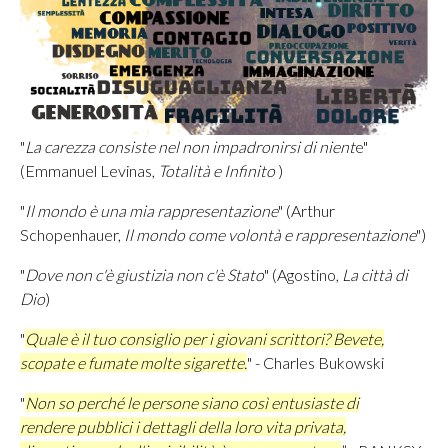
"
La carezza consiste nel non impadronirsi di nient
e"
(Emmanuel Levinas,
Totalità e Infinito
)
"
Il mondo è una mia rappresentazione
" (Arthur
Schopenhauer,
Il mondo come volontà e rappresentazione
")
"
Dove non c'è giustizia non c'è Stato
" (Agostino,
La città di
Dio
)
"
Quale è il tuo consiglio per i giovani scrittori?
Bevete,
scopate e fumate molte sigarette.
" -
Charles Bukowski
"
Non so perché le persone siano così entusiaste di
rendere pubblici i dettagli della loro vita privata,