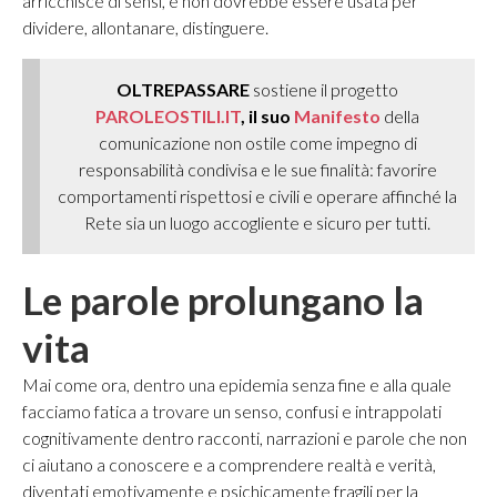
arricchisce di sensi, e non dovrebbe essere usata per
dividere, allontanare, distinguere.
OLTREPASSARE
sostiene il progetto
PAROLEOSTILI.IT
, il suo
Manifesto
della
comunicazione non ostile come impegno di
responsabilità condivisa e le sue finalità: favorire
comportamenti rispettosi e civili e operare affinché la
Rete sia un luogo accogliente e sicuro per tutti.
Le parole prolungano la
vita
Mai come ora, dentro una epidemia senza fine e alla quale
facciamo fatica a trovare un senso, confusi e intrappolati
cognitivamente dentro racconti, narrazioni e parole che non
ci aiutano a conoscere e a comprendere realtà e verità,
diventati emotivamente e psichicamente fragili per la