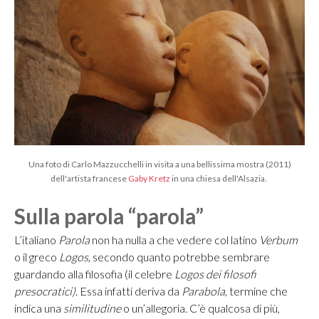
Una foto di Carlo Mazzucchelli in visita a una bellissima mostra (2011)
dell'artista francese
Gaby Kretz
in una chiesa dell'Alsazia.
Sulla parola “parola”
L’italiano
Parola
non ha nulla a che vedere col latino
Verbum
o il greco
Logos
, secondo quanto potrebbe sembrare
guardando alla filosofia (il celebre
Logos dei filosofi
presocratici)
. Essa infatti deriva da
Parabola
, termine che
indica una
similitudine
o un’allegoria. C’è qualcosa di più,