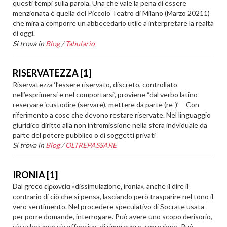
questi tempi sulla parola. Una che vale la pena di essere
menzionata è quella del Piccolo Teatro di Milano (Marzo 20211)
che mira a comporre un abbecedario utile a interpretare la realtà
di oggi.
Si trova in
Blog
/
Tabulario
RISERVATEZZA [1]
Riservatezza ‘l’essere riservato, discreto, controllato
nell’esprimersi e nel comportarsi’, proviene “dal verbo latino
reservare ‘custodire (servare), mettere da parte (re-)’ – Con
riferimento a cose che devono restare riservate. Nel linguaggio
giuridico diritto alla non intromissione nella sfera indviduale da
parte del potere pubblico o di soggetti privati
Si trova in
Blog
/
OLTREPASSARE
IRONIA [1]
Dal greco εἰρωνεία «dissimulazione, ironia», anche il dire il
contrario di ciò che si pensa, lasciando però trasparire nel tono il
vero sentimento. Nel procedere speculativo di Socrate usata
per porre domande, interrogare. Può avere uno scopo derisorio,
sia scherzoso sia offensivo, di rimprovero, correzione. Può