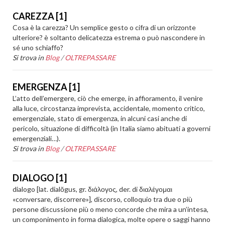
CAREZZA [1]
Cosa è la carezza? Un semplice gesto o cifra di un orizzonte
ulteriore? è soltanto delicatezza estrema o può nascondere in
sé uno schiaffo?
Si trova in
Blog
/
OLTREPASSARE
EMERGENZA [1]
L’atto dell’emergere, ciò che emerge, in affioramento, il venire
alla luce, circostanza imprevista, accidentale, momento critico,
emergenziale, stato di emergenza, in alcuni casi anche di
pericolo, situazione di difficoltà (in Italia siamo abituati a governi
emergenziali…).
Si trova in
Blog
/
OLTREPASSARE
DIALOGO [1]
dialogo [lat. dialŏgus, gr. διάλογος, der. di διαλέγομαι
«conversare, discorrere»], discorso, colloquio tra due o più
persone discussione più o meno concorde che mira a un’intesa,
un componimento in forma dialogica, molte opere o saggi hanno