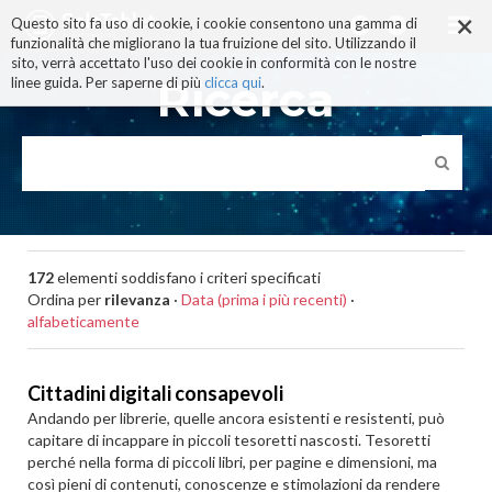
×
Salta
Questo sito fa uso di cookie, i cookie consentono una gamma di
ai
funzionalità che migliorano la tua fruizione del sito. Utilizzando il
contenuti.
sito, verrà accettato l'uso dei cookie in conformità con le nostre
|
Ricerca
linee guida. Per saperne di più
clicca qui
.
Salta
alla
navigazione
172
elementi soddisfano i criteri specificati
Ordina per
rilevanza
·
Data (prima i più recenti)
·
alfabeticamente
Cittadini digitali consapevoli
Andando per librerie, quelle ancora esistenti e resistenti, può
capitare di incappare in piccoli tesoretti nascosti. Tesoretti
perché nella forma di piccoli libri, per pagine e dimensioni, ma
così pieni di contenuti, conoscenze e stimolazioni da rendere