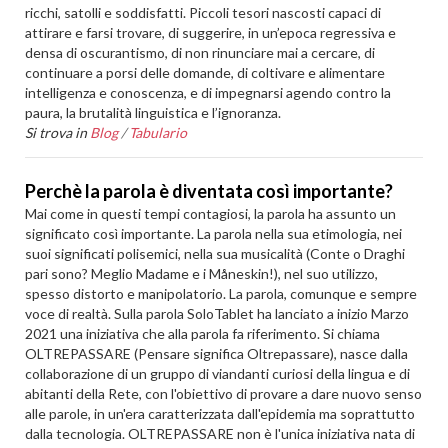
ricchi, satolli e soddisfatti. Piccoli tesori nascosti capaci di
attirare e farsi trovare, di suggerire, in un’epoca regressiva e
densa di oscurantismo, di non rinunciare mai a cercare, di
continuare a porsi delle domande, di coltivare e alimentare
intelligenza e conoscenza, e di impegnarsi agendo contro la
paura, la brutalità linguistica e l’ignoranza.
Si trova in
Blog
/
Tabulario
Perchè la parola è diventata così importante?
Mai come in questi tempi contagiosi, la parola ha assunto un
significato così importante. La parola nella sua etimologia, nei
suoi significati polisemici, nella sua musicalità (Conte o Draghi
pari sono? Meglio Madame e i Måneskin!), nel suo utilizzo,
spesso distorto e manipolatorio. La parola, comunque e sempre
voce di realtà. Sulla parola SoloTablet ha lanciato a inizio Marzo
2021 una iniziativa che alla parola fa riferimento. Si chiama
OLTREPASSARE (Pensare significa Oltrepassare), nasce dalla
collaborazione di un gruppo di viandanti curiosi della lingua e di
abitanti della Rete, con l'obiettivo di provare a dare nuovo senso
alle parole, in un'era caratterizzata dall'epidemia ma soprattutto
dalla tecnologia. OLTREPASSARE non è l'unica iniziativa nata di