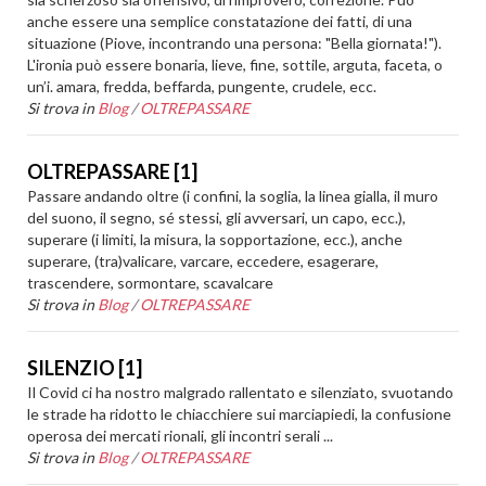
anche essere una semplice constatazione dei fatti, di una
situazione (Piove, incontrando una persona: "Bella giornata!").
L'ironia può essere bonaria, lieve, fine, sottile, arguta, faceta, o
un’i. amara, fredda, beffarda, pungente, crudele, ecc.
Si trova in
Blog
/
OLTREPASSARE
OLTREPASSARE [1]
Passare andando oltre (i confini, la soglia, la linea gialla, il muro
del suono, il segno, sé stessi, gli avversari, un capo, ecc.),
superare (i limiti, la misura, la sopportazione, ecc.), anche
superare, (tra)valicare, varcare, eccedere, esagerare,
trascendere, sormontare, scavalcare
Si trova in
Blog
/
OLTREPASSARE
SILENZIO [1]
Il Covid ci ha nostro malgrado rallentato e silenziato, svuotando
le strade ha ridotto le chiacchiere sui marciapiedi, la confusione
operosa dei mercati rionali, gli incontri serali ...
Si trova in
Blog
/
OLTREPASSARE