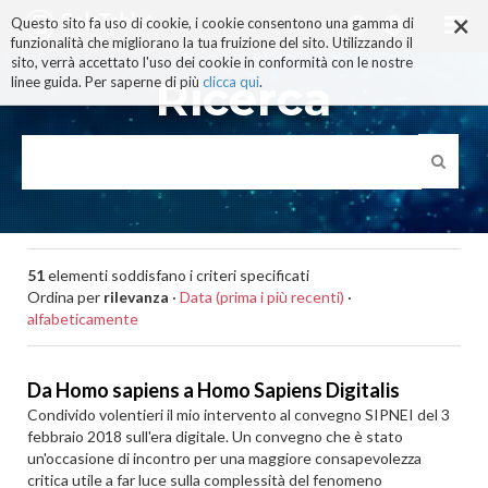
×
Salta
Questo sito fa uso di cookie, i cookie consentono una gamma di
ai
funzionalità che migliorano la tua fruizione del sito. Utilizzando il
contenuti.
sito, verrà accettato l'uso dei cookie in conformità con le nostre
|
Ricerca
linee guida. Per saperne di più
clicca qui
.
Salta
alla
navigazione
51
elementi soddisfano i criteri specificati
Ordina per
rilevanza
·
Data (prima i più recenti)
·
alfabeticamente
Da Homo sapiens a Homo Sapiens Digitalis
Condivido volentieri il mio intervento al convegno SIPNEI del 3
febbraio 2018 sull'era digitale. Un convegno che è stato
un'occasione di incontro per una maggiore consapevolezza
critica utile a far luce sulla complessità del fenomeno