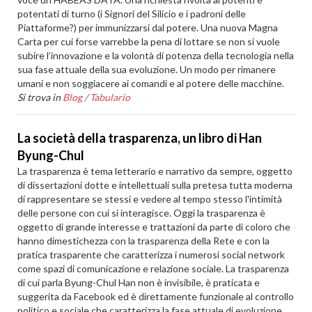
potentati di turno (i Signori del Silicio e i padroni delle
Piattaforme?) per immunizzarsi dal potere. Una nuova Magna
Carta per cui forse varrebbe la pena di lottare se non si vuole
subire l’innovazione e la volontà di potenza della tecnologia nella
sua fase attuale della sua evoluzione. Un modo per rimanere
umani e non soggiacere ai comandi e al potere delle macchine.
Si trova in
Blog
/
Tabulario
La società della trasparenza, un libro di Han
Byung-Chul
La trasparenza è tema letterario e narrativo da sempre, oggetto
di dissertazioni dotte e intellettuali sulla pretesa tutta moderna
di rappresentare se stessi e vedere al tempo stesso l'intimità
delle persone con cui si interagisce. Oggi la trasparenza è
oggetto di grande interesse e trattazioni da parte di coloro che
hanno dimestichezza con la trasparenza della Rete e con la
pratica trasparente che caratterizza i numerosi social network
come spazi di comunicazione e relazione sociale. La trasparenza
di cui parla Byung-Chul Han non è invisibile, è praticata e
suggerita da Facebook ed è direttamente funzionale al controllo
politico e sociale che caratterizza la fase attuale di evoluzione