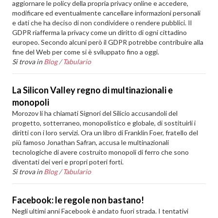
aggiornare le policy della propria privacy online e accedere,
modificare ed eventualmente cancellare informazioni personali
e dati che ha deciso di non condividere o rendere pubblici. Il
GDPR riafferma la privacy come un diritto di ogni cittadino
europeo. Secondo alcuni però il GDPR potrebbe contribuire alla
fine del Web per come si è sviluppato fino a oggi.
Si trova in
Blog
/
Tabulario
La Silicon Valley regno di multinazionali e
monopoli
Morozov li ha chiamati Signori del Silicio accusandoli del
progetto, sotterraneo, monopolistico e globale, di sostituirli i
diritti con i loro servizi. Ora un libro di Franklin Foer, fratello del
più famoso Jonathan Safran, accusa le multinazionali
tecnologiche di avere costruito monopoli di ferro che sono
diventati dei veri e propri poteri forti.
Si trova in
Blog
/
Tabulario
Facebook: le regole non bastano!
Negli ultimi anni Facebook è andato fuori strada. I tentativi