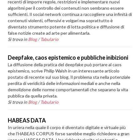
recenti di imporre regole, restrizioni e implementare nuovi
algoritmi per il controllo dei contenuti non sembrano essere
sufficienti. Il social network continua a raccogliere una infinità di
contenuti violenti, offensivi e volgari ma soprattutto è
diventato strumento potente di lotta politica e diffusione di
false notizie create ad arte per alimentarla.
Si trova in
Blog
/
Tabulario
Deepfake, caos epistemico e pubbliche inibizioni
La diffusione della pratica del deepfake può portare al caos
epistemico, scrive Philip Walsh in un interessante articolo
postato di recente sul suo blog. Il problema sta nella potenziale
perdita di veridicità delle informazioni mediali e anche nella
demolizione delle norme comportamentali che separano la vita
pubblica da quella privata.
Si trova in
Blog
/
Tabulario
HABEAS DATA
In un’era nella quale il corpo è diventato digitale e virtuale più
che l’HABEAS CORPUS forse sarebbe meglio richiedere a gran
voce un HABEAS DATA. Una richiesta rivolta ai potenti e