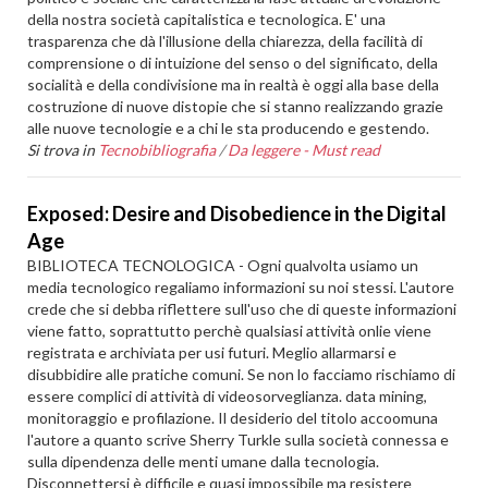
della nostra società capitalistica e tecnologica. E' una
trasparenza che dà l'illusione della chiarezza, della facilità di
comprensione o di intuizione del senso o del significato, della
socialità e della condivisione ma in realtà è oggi alla base della
costruzione di nuove distopie che si stanno realizzando grazie
alle nuove tecnologie e a chi le sta producendo e gestendo.
Si trova in
Tecnobibliografia
/
Da leggere - Must read
Exposed: Desire and Disobedience in the Digital
Age
BIBLIOTECA TECNOLOGICA - Ogni qualvolta usiamo un
media tecnologico regaliamo informazioni su noi stessi. L'autore
crede che si debba riflettere sull'uso che di queste informazioni
viene fatto, soprattutto perchè qualsiasi attività onlie viene
registrata e archiviata per usi futuri. Meglio allarmarsi e
disubbidire alle pratiche comuni. Se non lo facciamo rischiamo di
essere complici di attività di videosorveglianza. data mining,
monitoraggio e profilazione. Il desiderio del titolo accoomuna
l'autore a quanto scrive Sherry Turkle sulla società connessa e
sulla dipendenza delle menti umane dalla tecnologia.
Disconnettersi è difficile e quasi impossibile ma resistere