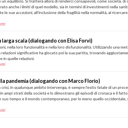
equilibrio. Si tratterà allora di renderci consapevoli, come società, di c
ato anche i limiti di quel modello, sia in termini di investimenti nella sa
e le sue accezioni, all’inclusione della fragilità nella normalità, al ricerca
tti
larga scala (dialogando con Elisa Forvi)
ioni, nella loro funzionalità e nella loro disfunzionalità. Utilizzando una 
a relazioni significative ha giocato poi la sua partita, trovando aggiustame
e in quelle relazioni.
tti
ella pandemia (dialogando con Marco Florio)
crisi, in qualunque ambito intervenga, è sempre l’esito fatale di un proces
n ampi strati della società e lo dimostrano gli episodi di cronaca e il fatto
 suo tempo e il mondo contemporaneo, per lo meno quello occidentale, 
tti