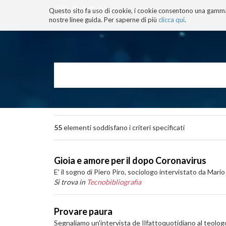
Questo sito fa uso di cookie, i cookie consentono una gamma di
BLOG
TECNOCONSAPEVOLEZZ
nostre linee guida. Per saperne di più
clicca qui
.
Salta
ai
contenuti.
|
Salta
alla
navigazione
55
elementi soddisfano i criteri specificati
Gioia e amore per il dopo Coronavirus
E' il sogno di Piero Piro, sociologo intervistato da Mar
Si trova in
Tecnobibliografia
Provare paura
Segnaliamo un'intervista de Ilfattoquotidiano al teolog