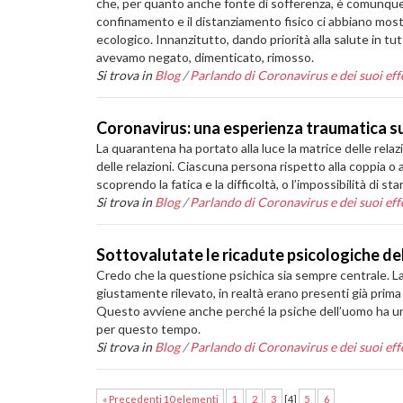
che, per quanto anche fonte di sofferenza, è comunque un 
confinamento e il distanziamento fisico ci abbiano mostr
ecologico. Innanzitutto, dando priorità alla salute in tutt
avevamo negato, dimenticato, rimosso.
Si trova in
Blog
/
Parlando di Coronavirus e dei suoi effe
Coronavirus: una esperienza traumatica su 
La quarantena ha portato alla luce la matrice delle relaz
delle relazioni. Ciascuna persona rispetto alla coppia o 
scoprendo la fatica e la difficoltà, o l’impossibilità di star
Si trova in
Blog
/
Parlando di Coronavirus e dei suoi effe
Sottovalutate le ricadute psicologiche d
Credo che la questione psichica sia sempre centrale. La 
giustamente rilevato, in realtà erano presenti già prima i
Questo avviene anche perché la psiche dell’uomo ha un
per questo tempo.
Si trova in
Blog
/
Parlando di Coronavirus e dei suoi effe
« Precedenti 10 elementi
1
2
3
[
4
]
5
6