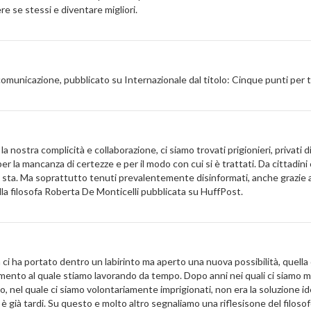
 se stessi e diventare migliori.
comunicazione, pubblicato su Internazionale dal titolo: Cinque punti per
ostra complicità e collaborazione, ci siamo trovati prigionieri, privati di
 la mancanza di certezze e per il modo con cui si è trattati. Da cittadini c
 si sta. Ma soprattutto tenuti prevalentemente disinformati, anche grazie 
la filosofa Roberta De Monticelli pubblicata su HuffPost.
n ci ha portato dentro un labirinto ma aperto una nuova possibilità, quella
iamento al quale stiamo lavorando da tempo. Dopo anni nei quali ci siamo 
 nel quale ci siamo volontariamente imprigionati, non era la soluzione ideal
se è già tardi. Su questo e molto altro segnaliamo una riflesisone del filo