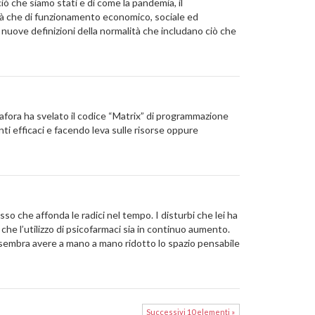
iò che siamo stati e di come la pandemia, il
nità che di funzionamento economico, sociale ed
re nuove definizioni della normalità che includano ciò che
metafora ha svelato il codice “Matrix” di programmazione
nti efficaci e facendo leva sulle risorse oppure
so che affonda le radici nel tempo. I disturbi che lei ha
 che l’utilizzo di psicofarmaci sia in continuo aumento.
sembra avere a mano a mano ridotto lo spazio pensabile
Successivi 10 elementi »