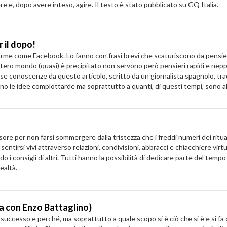
re e, dopo avere inteso, agire. Il testo è stato pubblicato su GQ Italia.
 il dopo!
rme come Facebook. Lo fanno con frasi brevi che scaturiscono da pensieri ra
'intero mondo (quasi) è precipitato non servono però pensieri rapidi e neppu
e conoscenze da questo articolo, scritto da un giornalista spagnolo, trado
no le idee complottarde ma soprattutto a quanti, di questi tempi, sono al
re per non farsi sommergere dalla tristezza che i freddi numeri dei rituali
sentirsi vivi attraverso relazioni, condivisioni, abbracci e chiacchiere virtua
do i consigli di altri. Tutti hanno la possibilità di dedicare parte del tempo
realtà.
ta con Enzo Battaglino)
uccesso e perché, ma soprattutto a quale scopo si è ciò che si è e si fa 