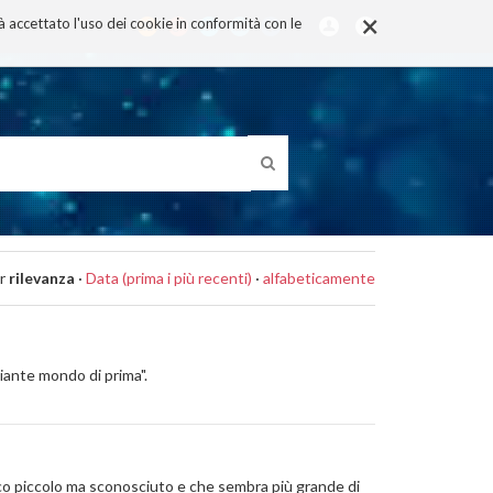
×
rà accettato l'uso dei cookie in conformità con le
r
rilevanza
·
Data (prima i più recenti)
·
alfabeticamente
ciante mondo di prima".
mico piccolo ma sconosciuto e che sembra più grande di