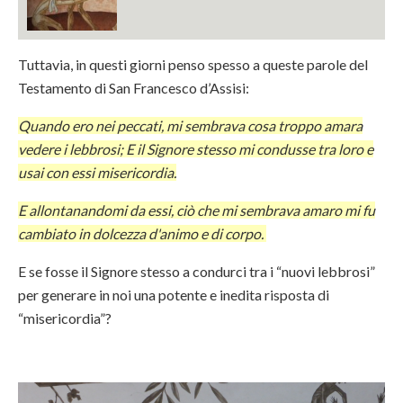
Tuttavia, in questi giorni penso spesso a queste parole del
Testamento di San Francesco d’Assisi:
Quando ero nei peccati, mi sembrava cosa troppo amara
vedere i lebbrosi; E il Signore stesso mi condusse tra loro e
usai con essi misericordia.
E allontanandomi da essi, ciò che mi sembrava amaro mi fu
cambiato in dolcezza d'animo e di corpo.
E se fosse il Signore stesso a condurci tra i “nuovi lebbrosi”
per generare in noi una potente e inedita risposta di
“misericordia”?