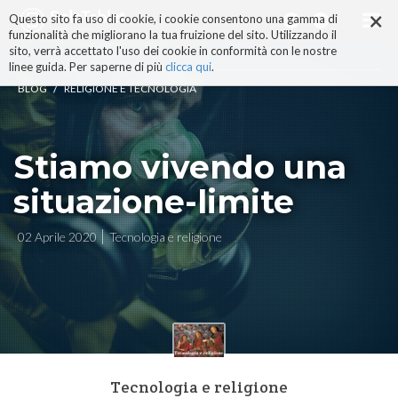
×
Salta
Questo sito fa uso di cookie, i cookie consentono una gamma di
ai
funzionalità che migliorano la tua fruizione del sito. Utilizzando il
contenuti.
sito, verrà accettato l'uso dei cookie in conformità con le nostre
|
linee guida. Per saperne di più
clicca qui
.
Salta
/
BLOG
RELIGIONE E TECNOLOGIA
alla
navigazione
Stiamo vivendo una
situazione-limite
02 Aprile 2020
Tecnologia e religione
Tecnologia e religione