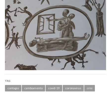
TAG
contagio
cambiamento
covid-19
coronavirus
crisi