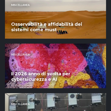
MISCELLANEA
Osservabilità e affidabilità dei
sistemi come must
MISCELLANEA
Il 2026 anno di svolta per
cybersicurezza e AI
MISCELLANEA